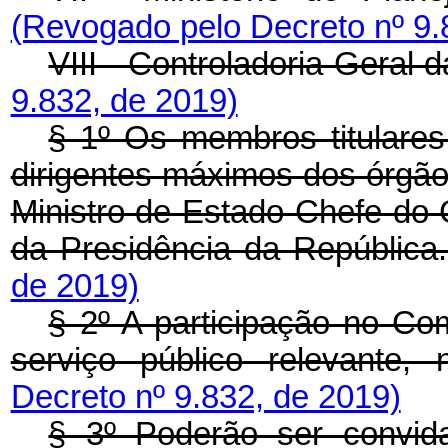
(Revogado pelo Decreto nº 9.
VIII - Controladoria-Geral 
9.832, de 2019)
§ 1º Os membros titulares
dirigentes máximos dos órgão
Ministro de Estado Chefe do 
da Presidência da República
de 2019)
§ 2º A participação no Co
serviço público relevante
Decreto nº 9.832, de 2019)
§ 3º Poderão ser convid