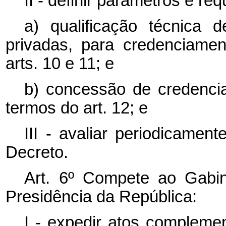
II - definir parâmetros e re
a) qualificação técnica 
privadas, para credenciame
arts. 10 e 11; e
b) concessão de credenci
termos do art. 12; e
III - avaliar periodicamen
Decreto.
Art. 6º Compete ao Gabin
Presidência da República:
I - expedir atos compleme