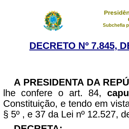
Presidên
Subchefia p
DECRETO Nº 7.845, 
A PRESIDENTA DA REP
lhe confere o art. 84,
cap
Constituição, e tendo em vista
§ 5º , e 37 da Lei nº 12.527,
DECRETA: