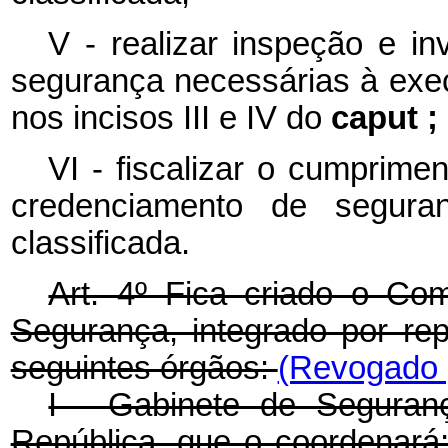
V - realizar inspeção e i
segurança necessárias à exec
nos incisos III e IV do
caput ;
VI - fiscalizar o cumprim
credenciamento de segura
classificada.
Art. 4º Fica criado o Co
Segurança, integrado por repr
seguintes órgãos:
(Revogado p
I - Gabinete de Seguranç
República, que o coordenará