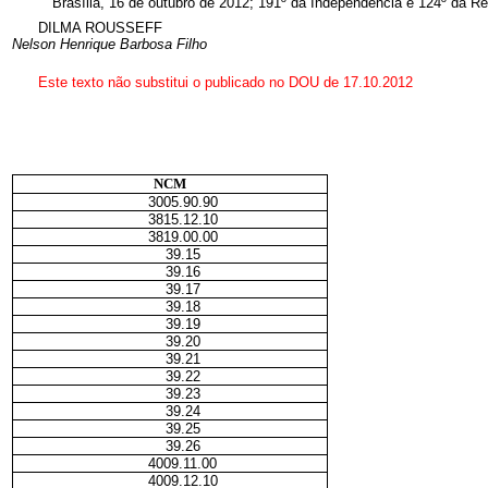
Brasília, 16 de outubro de 2012; 191º da Independência e 124º da Re
DILMA ROUSSEFF
Nelson Henrique Barbosa Filho
Este texto não substitui o publicado no DOU de 17.10.2012
NCM
3005.90.90
3815.12.10
3819.00.00
39.15
39.16
39.17
39.18
39.19
39.20
39.21
39.22
39.23
39.24
39.25
39.26
4009.11.00
4009.12.10