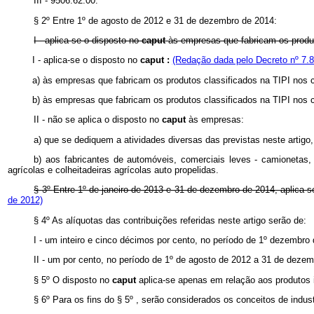
III - 9506.62.00.
§ 2º Entre 1º de agosto de 2012 e 31 de dezembro de 2014:
I - aplica-se o disposto no
caput
às empresas que fabricam os produt
I - aplica-se o disposto no
caput :
(Redação dada pelo Decreto nº 7.8
a) às empresas que fabricam os produtos classificados na TIPI nos c
b) às empresas que fabricam os produtos classificados na TIPI nos có
II - não se aplica o disposto no
caput
às empresas:
a) que se dediquem a atividades diversas das previstas neste artigo, c
b) aos fabricantes de automóveis, comerciais leves - camionetas,
agrícolas e colheitadeiras agrícolas auto propelidas.
§ 3º
Entre 1º
de janeiro de 2013 e 31 de dezembro de 2014, aplica-s
de 2012)
§ 4º As alíquotas das contribuições referidas neste artigo serão de:
I - um inteiro e cinco décimos por cento, no período de 1º dezembro 
II - um por cento, no período de 1º de agosto de 2012 a 31 de deze
§ 5º O disposto no
caput
aplica-se apenas em relação aos produtos 
§ 6º Para os fins do § 5º , serão considerados os conceitos de indus