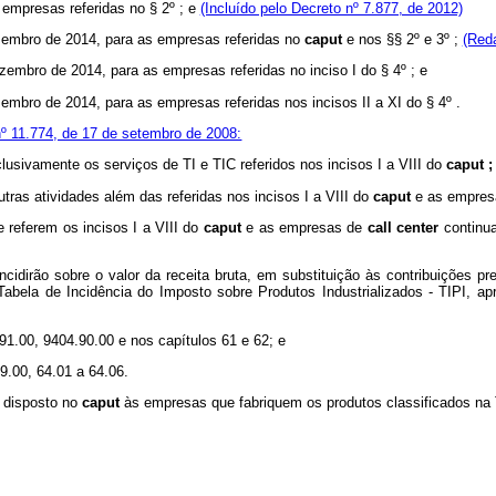
s empresas referidas no § 2º ; e
(Incluído pelo Decreto nº 7.877, de 2012)
dezembro de 2014, para as empresas referidas no
caput
e nos §§ 2º e 3º ;
(Red
dezembro de 2014, para as empresas referidas no inciso I do § 4º ; e
zembro de 2014, para as empresas referidas nos incisos II a XI do § 4º .
 nº 11.774, de 17 de setembro de 2008:
lusivamente os serviços de TI e TIC referidos nos incisos I a VIII do
caput 
utras atividades além das referidas nos incisos I a VIII do
caput
e as empre
referem os incisos I a VIII do
caput
e as empresas de
call
center
continu
cidirão sobre o valor da receita bruta, em substituição às contribuições p
Tabela de Incidência do Imposto sobre Produtos Industrializados - TIPI, a
.91.00, 9404.90.00 e nos capítulos 61 e 62; e
9.00, 64.01 a 64.06.
o disposto no
caput
às empresas que fabriquem os produtos classificados na 