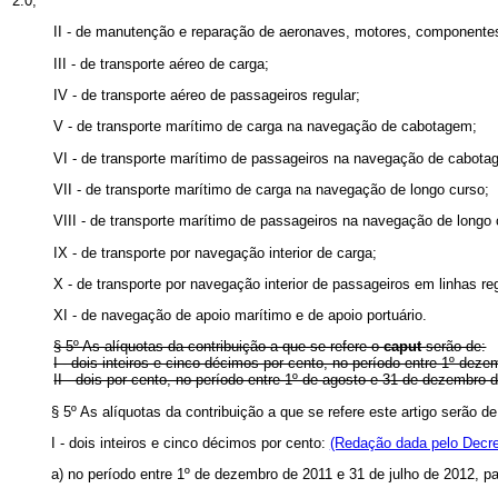
2.0;
II - de manutenção e reparação de aeronaves, motores, componentes
III - de transporte aéreo de carga;
IV - de transporte aéreo de passageiros regular;
V - de transporte marítimo de carga na navegação de cabotagem;
VI - de transporte marítimo de passageiros na navegação de cabota
VII - de transporte marítimo de carga na navegação de longo curso;
VIII - de transporte marítimo de passageiros na navegação de longo 
IX - de transporte por navegação interior de carga;
X - de transporte por navegação interior de passageiros em linhas re
XI - de navegação de apoio marítimo e de apoio portuário.
§ 5º
As alíquotas da contribuição a que se refere o
caput
serão de:
I - dois inteiros e cinco décimos por cento, no período entre 1º
dezem
II - dois por cento, no período entre 1º
de agosto e 31 de dezembro d
§ 5º As alíquotas da contribuição a que se refere este artigo serão d
I - dois inteiros e cinco décimos por cento:
(Redação dada pelo Decre
a) no período entre 1º de dezembro de 2011 e 31 de julho de 2012, p