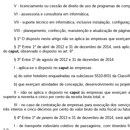
V - licenciamento ou cessão de direito de uso de programas de com
VI - assessoria e consultoria em informática;
VII - suporte técnico em informática, inclusive instalação, config
VIII - planejamento, confecção, manutenção e atualização de páginas
§ 1º O disposto neste artigo não se aplica às empresas que exerçam
§ 2º Entre 1º de abril de 2012 e 31 de dezembro de 2014, será apli
do
caput,
observado o disposto no art. 6º .
§ 3º Entre 1º de agosto de 2012 e 31 de dezembro de 2014:
I - aplica-se o disposto no
caput
às empresas:
a) do setor hoteleiro enquadradas na subclasse 5510-8/01 da Classi
b) que exerçam atividades de concepção, desenvolvimento ou projeto
II - não se aplica o disposto no
caput
às empresas que exerçam as 
superior a noventa e cinco por cento da receita bruta total; e
III - no caso de contratação de empresas para execução dos serviço
três inteiros e cinco décimos por cento do valor bruto da nota fiscal ou fat
§ 4º Entre 1º de janeiro de 2013 e 31 de dezembro de 2014, será ap
I - de transporte rodoviário coletivo de passageiros, com itinerário