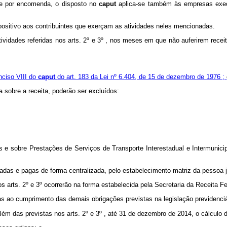
nte por encomenda, o disposto no
caput
aplica-se também às empresas exec
impositivo aos contribuintes que exerçam as atividades neles mencionadas.
idades referidas nos arts. 2º e 3º , nos meses em que não auferirem receit
inciso VIII do
caput
do art. 183 da Lei nº 6.404, de 15 de dezembro de 1976 ;
a sobre a receita, poderão ser excluídos:
as e sobre Prestações de Serviços de Transporte Interestadual e Intermuni
radas e pagas de forma centralizada, pelo estabelecimento matriz da pessoa j
s arts. 2º e 3º ocorrerão na forma estabelecida pela Secretaria da Receita Fe
as ao cumprimento das demais obrigações previstas na legislação previdenciá
ém das previstas nos arts. 2º e 3º , até 31 de dezembro de 2014, o cálculo 