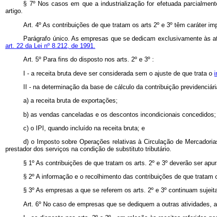
§ 7º Nos casos em que a industrialização for efetuada parcialme
artigo.
Art. 4º As contribuições de que tratam os arts 2º e 3º têm caráter 
Parágrafo único. As empresas que se dedicam exclusivamente às ativ
art. 22 da Lei nº 8.212, de 1991.
Art. 5º Para fins do disposto nos arts. 2º e 3º :
I - a receita bruta deve ser considerada sem o ajuste de que trata o
II - na determinação da base de cálculo da contribuição previdenciári
a) a receita bruta de exportações;
b) as vendas canceladas e os descontos incondicionais concedidos;
c) o IPI, quando incluído na receita bruta; e
d) o Imposto sobre Operações relativas à Circulação de Mercadori
prestador dos serviços na condição de substituto tributário.
§ 1º As contribuições de que tratam os arts. 2º e 3º deverão ser apu
§ 2º A informação e o recolhimento das contribuições de que tratam o
§ 3º As empresas a que se referem os arts. 2º e 3º continuam sujeit
Art. 6º No caso de empresas que se dediquem a outras atividades, al