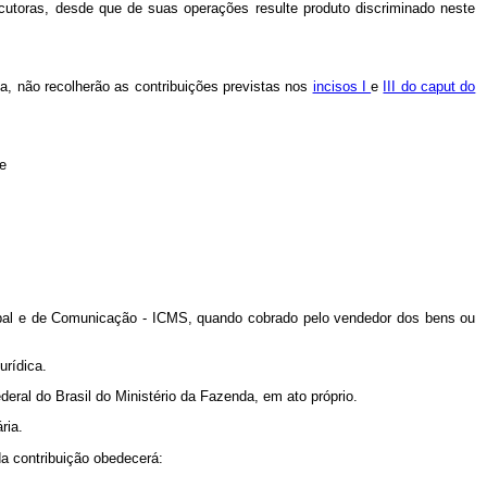
utoras, desde que de suas operações resulte produto discriminado neste
a, não recolherão as contribuições previstas nos
incisos I
e
III do caput do
e
cipal e de Comunicação - ICMS, quando cobrado pelo vendedor dos bens ou
urídica.
deral do Brasil do Ministério da Fazenda, em ato próprio.
ria.
da contribuição obedecerá: