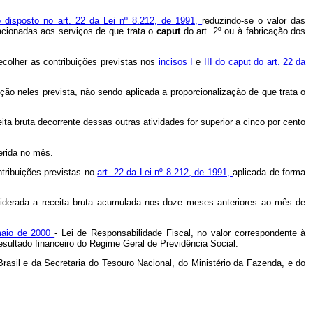
o disposto no art. 22 da Lei nº 8.212, de 1991,
reduzindo-se o valor das
lacionadas aos serviços de que trata o
caput
do art. 2º ou à fabricação dos
ecolher as contribuições previstas nos
incisos I
e
III do caput do art. 22 da
ção neles prevista, não sendo aplicada a proporcionalização de que trata o
ta bruta decorrente dessas outras atividades for superior a cinco por cento
ferida no mês.
ntribuições previstas no
art. 22 da Lei nº 8.212, de 1991,
aplicada de forma
onsiderada a receita bruta acumulada nos doze meses anteriores ao mês de
 maio de 2000
- Lei de Responsabilidade Fiscal, no valor correspondente à
esultado financeiro do Regime Geral de Previdência Social.
rasil e da Secretaria do Tesouro Nacional, do Ministério da Fazenda, e do