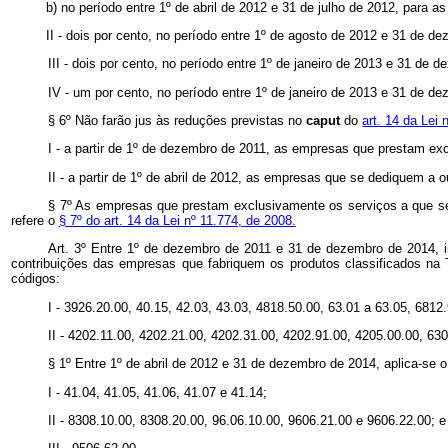
b) no período entre 1º de abril de 2012 e 31 de julho de 2012, para a
II - dois por cento, no período entre 1º de agosto de 2012 e 31 de 
III - dois por cento, no período entre 1º de janeiro de 2013 e 31 de 
IV - um por cento, no período entre 1º de janeiro de 2013 e 31 de de
§ 6º Não farão jus às reduções previstas no
caput
do
art. 14 da Lei
I - a partir de 1º de dezembro de 2011, as empresas que prestam exc
II - a partir de 1º de abril de 2012, as empresas que se dediquem a o
§ 7º As empresas que prestam exclusivamente os serviços a que se 
refere o
§ 7º do art. 14 da Lei nº 11.774, de 2008.
Art. 3º Entre 1º de dezembro de 2011 e 31 de dezembro de 2014, in
contribuições das empresas que fabriquem os produtos classificados na 
códigos:
I - 3926.20.00, 40.15, 42.03, 43.03, 4818.50.00, 63.01 a 63.05, 6812
II - 4202.11.00, 4202.21.00, 4202.31.00, 4202.91.00, 4205.00.00, 630
§ 1º Entre 1º de abril de 2012 e 31 de dezembro de 2014, aplica-se 
I - 41.04, 41.05, 41.06, 41.07 e 41.14;
II - 8308.10.00, 8308.20.00, 96.06.10.00, 9606.21.00 e 9606.22.00; e