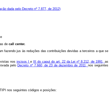
ação dada pelo Decreto nº 7.877, de 2012)
;
e
sas de
call
center.
am fazendo jus às reduções das contribuições devidas a terceiros a que se
revistas nos
incisos I
e
III do caput do art. 22 da Lei nº 8.212, de 1991,
as
provada pelo
Decreto nº 7.660, de 23 de dezembro de 2011,
nos seguintes
TIPI nos seguintes códigos e posições: