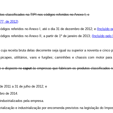
os classificados na TIPI nos códigos referidos no Anexo I; e
77, de 2012)
ódigos referidos no Anexo I, até o dia 31 de dezembro de 2012; e
(Incluído p
digos referidos no Anexo II, a partir de 1º de janeiro de 2013;
(Incluído pelo
uja receita bruta delas decorrente seja igual ou superior a noventa e cinco po
 picapes, utilitários, vans e furgões; caminhões e chassis com motor para
e o disposto no
caput
às empresas que fabricam os produtos classificados n
de 2011 a 31 de julho de 2012; e
mbro de 2014.
industrializados pela empresa.
trialização e industrialização por encomenda previstos na legislação do Impos