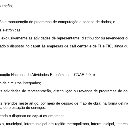
putação;
uração e manutenção de programas de computação e bancos de dados; e
 eletrônicas.
 exclusivamente as atividades de representante, distribuidor ou revendedor
cado o disposto no
caput
às empresas de
call center
e de TI e TIC, ainda q
ficação Nacional de Atividades Econômicas - CNAE 2.0; e
 de circuitos integrados;
atividades de representação, distribuição ou revenda de programas de comp
s referidos neste artigo, por meio de cessão de mão de obra, na forma defin
ura de prestação de serviços.
licado o disposto no
caput
às empresas:
 fixo, municipal, intermunicipal em região metropolitana, intermunicipal, in