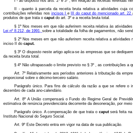
I - ao disposto nos arts. 2º e 3º , em relação às receitas referidas ne
II - quanto à parcela da receita bruta relativa a atividades cuja 
contribuições referidas nos
incisos I
e
III do caput do mencionado art. 22
produtos de que trata o
caput
do art. 3º e a receita bruta total.
§ 1º Nos meses em que não auferirem receita relativa às atividades
Lei nº 8.212, de 1991,
sobre a totalidade da folha de pagamentos, não sendo
§ 2º Nos meses em que não auferirem receita relativa a atividades n
inciso II do
caput.
§ 3º O disposto neste artigo aplica-se às empresas que se dediquem a
da receita bruta total.
§ 4º Não ultrapassado o limite previsto no § 3º , as contribuições a q
Art. 7º Relativamente aos períodos anteriores à tributação da empre
proporcional sobre o décimo-terceiro salário.
Parágrafo único. Para fins de cálculo da razão a que se refere o i
dezembro de cada ano-calendário.
Art. 8º A União compensará o Fundo do Regime Geral de Previdên
estimativa de renúncia previdenciária decorrente da desoneração, por meio
Parágrafo único. A compensação de que trata o
caput
será feita n
Instituto Nacional do Seguro Social.
Art. 9º Este Decreto entra em vigor na data de sua publicação.