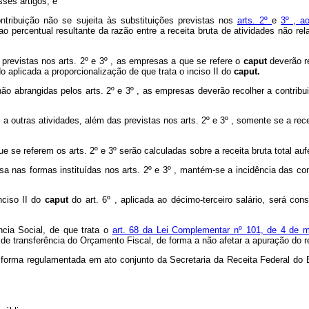
sses artigos; e
contribuição não se sujeita às substituições previstas nos
arts. 2º
e
3º , a
ao percentual resultante da razão entre a receita bruta de atividades não re
 previstas nos arts. 2º e 3º , as empresas a que se refere o
caput
deverão r
 aplicada a proporcionalização de que trata o inciso II do
caput.
ão abrangidas pelos arts. 2º e 3º , as empresas deverão recolher a contribui
 outras atividades, além das previstas nos arts. 2º e 3º , somente se a recei
ue se referem os arts. 2º e 3º serão calculadas sobre a receita bruta total au
sa nas formas instituídas nos arts. 2º e 3º , mantém-se a incidência das co
nciso II do
caput
do art. 6º , aplicada ao décimo-terceiro salário, será c
cia Social, de que trata o
art. 68 da Lei Complementar nº 101, de 4 de
 de transferência do Orçamento Fiscal, de forma a não afetar a apuração do r
a forma regulamentada em ato conjunto da Secretaria da Receita Federal do B