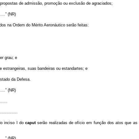
s propostas de admissão, promoção ou exclusão de agraciados;
.......” (NR)
os na Ordem do Mérito Aeronáutico serão feitas:
er grau; e
s e estrangeiras, suas bandeiras ou estandartes; e
Estado da Defesa.
.......” (NR)
......
...............
do inciso I do
caput
serão realizadas de ofício em função dos atos que as
.......” (NR)