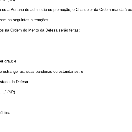
eto ou a Portaria de admissão ou promoção, o Chanceler da Ordem mandará ex
com as seguintes alterações:
s na Ordem do Mérito da Defesa serão feitas:
er grau; e
s e estrangeiras, suas bandeiras ou estandartes; e
Estado da Defesa.
.......” (NR)
ública.