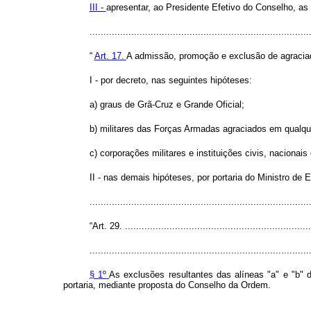
III -
apresentar, ao Presidente Efetivo do Conselho, a
.............................................................................
“
Art. 17.
A admissão, promoção e exclusão de agraciad
I - por decreto, nas seguintes hipóteses:
a) graus de Grã-Cruz e Grande Oficial;
b) militares das Forças Armadas agraciados em qualqu
c) corporações militares e instituições civis, nacionai
II - nas demais hipóteses, por portaria do Ministro de 
.............................................................................
“Art. 29. ...................................................................
...............................................................................
§ 1º
As exclusões resultantes das alíneas "a" e "b" 
portaria, mediante proposta do Conselho da Ordem.
.............................................................................