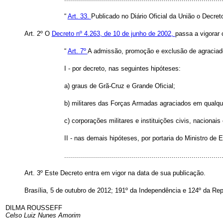
“
Art. 33.
Publicado no Diário Oficial da União o Decr
Art. 2º O
Decreto nº 4.263, de 10 de junho de 2002,
passa a vigorar 
“
Art. 7º
A admissão, promoção e exclusão de agraciado
I - por decreto, nas seguintes hipóteses:
a) graus de Grã-Cruz e Grande Oficial;
b) militares das Forças Armadas agraciados em qualqu
c) corporações militares e instituições civis, nacionai
II - nas demais hipóteses, por portaria do Ministro de 
.............................................................................
Art. 3º Este Decreto entra em vigor na data de sua publicação.
Brasília, 5 de outubro de 2012; 191º da Independência e 124º da Rep
DILMA ROUSSEFF
Celso Luiz Nunes Amorim