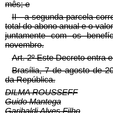
mês; e
II - a segunda parcela corr
total do abono anual e o valo
juntamente com os benefí
novembro.
Art. 2º Este Decreto entra 
Brasília, 7 de agosto de 
da República.
DILMA ROUSSEFF
Guido Mantega
Garibaldi Alves Filho