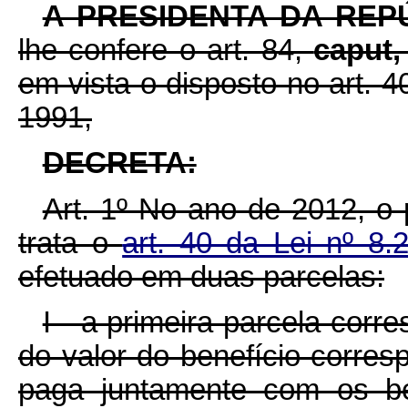
A PRESIDENTA DA REP
lhe confere o art. 84,
caput
em vista o disposto no art. 4
1991,
DECRETA:
Art. 1º No ano de 2012, o
trata o
art. 40 da Lei nº 8
efetuado em duas parcelas:
I - a primeira parcela corr
do valor do benefício corre
paga juntamente com os be