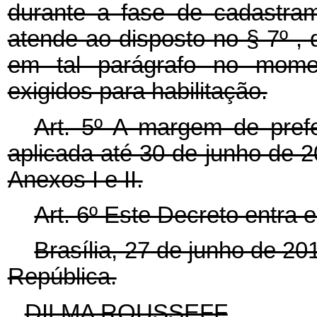
durante a fase de cadastra
atende ao disposto no § 7º , 
em tal parágrafo no mome
exigidos para habilitação.
Art. 5º A margem de prefe
aplicada até 30 de junho de 2
Anexos I e II.
Art. 6º Este Decreto entra 
Brasília, 27 de junho de 2
República.
DILMA ROUSSEFF