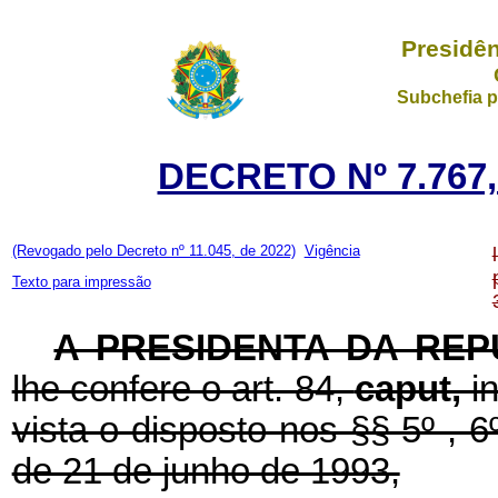
Presidên
Subchefia p
DECRETO Nº 7.767,
(Revogado pelo Decreto nº 11.045, de 2022)
Vigência
Texto para impressão
A PRESIDENTA DA REP
lhe confere o art. 84,
caput,
i
vista o disposto nos §§ 5º , 6º
de 21 de junho de 1993,