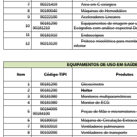
7
90221419
Arco em C cirúrgico
8
90189040
Máquinas de Hemodiálise
9
90222190
Aceleradores Lineares
90181290
Equipamentos de imagem por u
10
90181210
Ecógrafos com análise espectral D
11
90181910
Endoscópios
Prótese mioelétrica para membr
12
90213120
inferior
EQUIPAMENTOS DE USO EM SAÚDE
Item
Código TIPI
Produtos
1
90181290
Glicosímetro
2
90181290
Holter
3
90181980
Monitores multiparamétricos
4
90181980
Monitor de ECG
90184999
5
Peças de Mão e micromotores 
90184100
6
90189010
Máquina de Circulação Extraco
7
90192010
Ventiladores pulmonares
8
90192090
Ventiladores de transporte