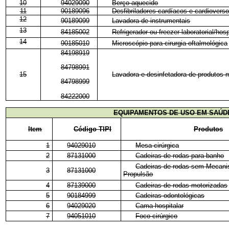
10
94029090
Berço aquecido
11
90189096
Desfibriladores cardíacos e cardiovers
12
90189099
Lavadora de instrumentais
13
84185002
Refrigerador ou freezer laboratorial/hosp
14
90185010
Microscópio para cirurgia oftalmológica
84198919
84798991
15
Lavadora e desinfetadora de produtos 
84798999
84222000
EQUIPAMENTOS DE USO EM SAÚD
Item
Código TIPI
Produtos
1
94029010
Mesa cirúrgica
2
87131000
Cadeiras de rodas para banho
Cadeiras de rodas sem Mecan
3
87131000
Propulsão
4
87139000
Cadeiras de rodas motorizadas
5
90184999
Cadeiras odontológicas
6
94029020
Cama hospitalar
7
94051010
Foco cirúrgico