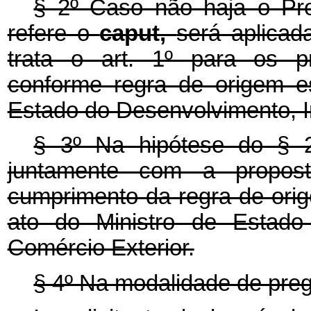
§ 2º Caso não haja o Pr
refere o
caput,
será aplica
trata o art. 1º para os pr
conforme regra de origem e
Estado do Desenvolvimento, In
§ 3º Na hipótese do § 2º
juntamente com a propost
cumprimento da regra de ori
ato do Ministro de Estado 
Comércio Exterior.
§ 4º Na modalidade de preg