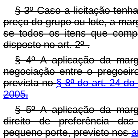
§ 3º Caso a licitação tenh
preço do grupo ou lote, a mar
se todos os itens que comp
disposto no art. 2º .
§ 4º A aplicação da marg
negociação entre o pregoeir
prevista no
§ 8º do art. 24 d
2005.
§ 5º A aplicação da marg
direito de preferência d
pequeno porte, previsto nos
a