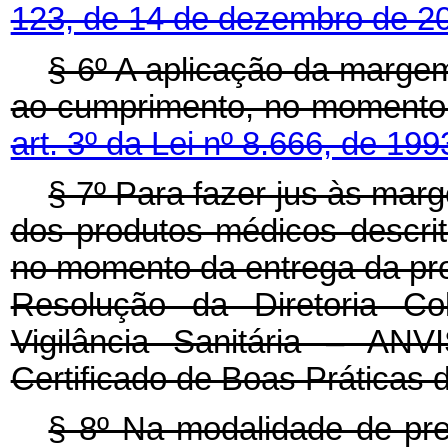
123, de 14 de dezembro de 2
§ 6º A aplicação da margem
ao cumprimento, no momento d
art. 3º da Lei nº 8.666, de 199
§ 7º Para fazer jus às mar
dos produtos médicos descrit
no momento da entrega da prop
Resolução da Diretoria Co
Vigilância Sanitária – ANV
Certificado de Boas Práticas 
§ 8º Na modalidade de preg