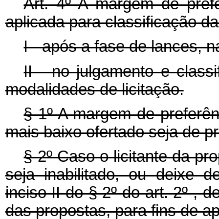
Art. 4º A margem de prefe
aplicada para classificação d
I - após a fase de lances, 
II - no julgamento e class
modalidades de licitação.
§ 1º A margem de preferên
mais baixo ofertado seja de p
§ 2º Caso o licitante da pr
seja inabilitado, ou deixe 
inciso II do § 2º do art. 2º , 
das propostas, para fins de a