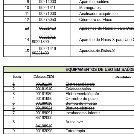
9
90214000
Aparelho auditivo
10
90221411
Mamógrafos
11
90271000
Analisador bioquímico
12
90275050
Citometro de Fluxo
13
90221413
Aparelhos de Raios x para Den
90221311
14
Aparelho de Raios-X para Uso 
90221390
90221419
15
Aparelho de Raios-X
90221490
EQUIPAMENTOS DE USO EM SAÚDE
Item
Código TIPI
Produtos
1
90181100
Eletrocardiógrafo
2
90181910
Colonoscópios
3
90181980
Eletroencefalógrafo
4
90181980
Oxímetro de pulso
5
90189010
Bomba de infusão
6
90189021
Bisturis elétricos
7
90189091
Incubadoras infantis
84192000
8
Autoclave
84198919
9
90182090
Fototerapia