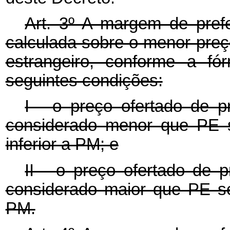
Art. 3º A margem de prefe
calculada sobre o menor preç
estrangeiro, conforme a fó
seguintes condições:
I - o preço ofertado de p
considerado menor que PE s
inferior a PM; e
II - o preço ofertado de 
considerado maior que PE se
PM.