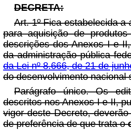
DECRETA:
Art. 1º Fica estabelecida 
para aquisição de produtos
descrições dos Anexos I e II,
da administração pública fede
da Lei nº 8.666, de 21 de jun
do desenvolvimento nacional 
Parágrafo único. Os edi
descritos nos Anexos I e II, 
vigor deste Decreto, deverã
de preferência de que trata o