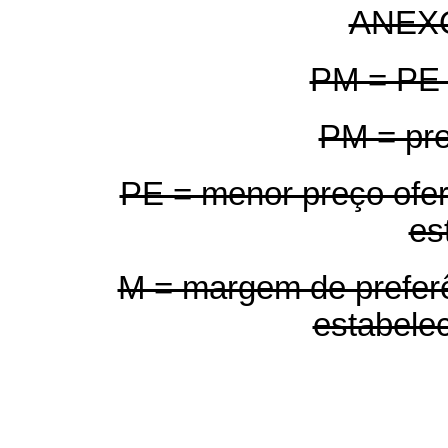
ANEXO 
PM = PE 
PM = pr
PE = menor preço ofer
es
M = margem de preferê
estabelec