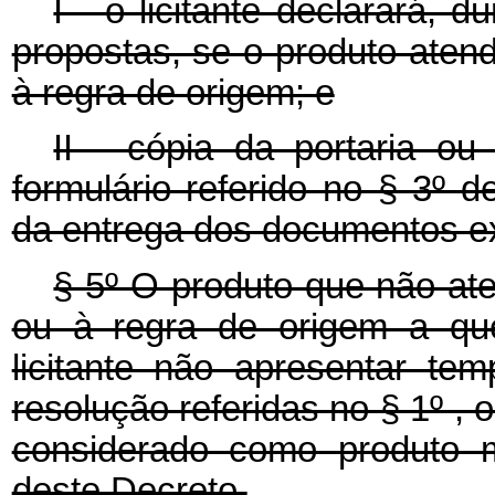
I - o licitante declarará,
propostas, se o produto aten
à regra de origem; e
II - cópia da portaria ou
formulário referido no § 3º
da entrega dos documentos exi
§ 5º O produto que não at
ou à regra de origem a que
licitante não apresentar te
resolução referidas no § 1º , o
considerado como produto m
deste Decreto.