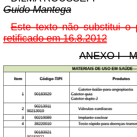
Guido Mantega
Este texto não substitui 
retificado em 16.8.2012
ANEXO I - Ma
MATERIAIS DE USO EM SAÚDE 
Item
Código TIPI
Produtos
Cateter balão para angioplastia
1
90183929
Cateter guia
Cateter duplo J
90213911
2
Válvulas cardíacas
90213919
3
90219089
Implante coclear
4
38220010
Teste rápido para doenças trans
90183921
90183922