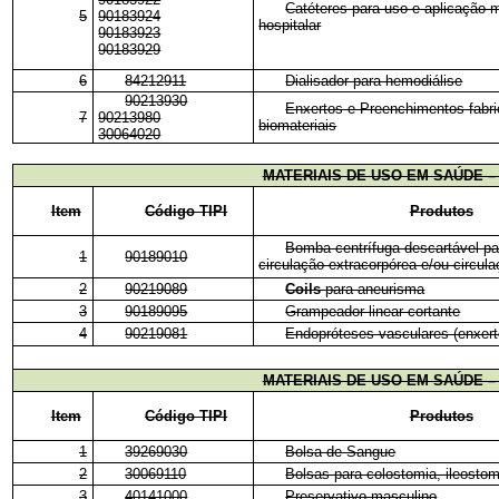
Catéteres para uso e aplicação 
5
90183924
hospitalar
90183923
90183929
6
84212911
Dialisador para hemodiálise
90213930
Enxertos e Preenchimentos fabr
7
90213980
biomateriais
30064020
MATERIAIS DE USO EM SAÚDE 
Item
Código TIPI
Produtos
Bomba centrífuga descartável p
1
90189010
circulação extracorpórea e/ou circula
2
90219089
Coils
para aneurisma
3
90189095
Grampeador linear cortante
4
90219081
Endopróteses vasculares (enxer
MATERIAIS DE USO EM SAÚDE 
Item
Código TIPI
Produtos
1
39269030
Bolsa de Sangue
2
30069110
Bolsas para colostomia, ileostom
3
40141000
Preservativo masculino