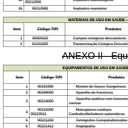
90212900
15
90213980
Implantes mamários
MATERIAIS DE USO EM SAÚDE 
Item
Código TIPI
Produtos
1
30059020
Campos cirúrgicos descartáveis
2
62101000
Paramentação Cirúrgica Descart
ANEXO II - Equ
EQUIPAMENTOS DE USO EM SAÚDE
Item
Código TIPI
Produtos
1
90181980
Monitor de Gases Sanguíneos
2
90189099
Aparelho de Anestesia
Aparelho auditivo com transmis
3
90214000
coclear
90215000
Marcapasso cardíaco
4
90219011
Cardiodesfibriladores automáticos
5
90221200
Tomógrafos Computadorizados 
6
90221412
Angiógrafos