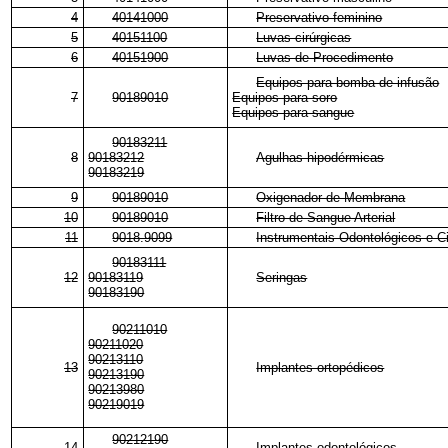
4
40141000
Preservativo feminino
5
40151100
Luvas cirúrgicas
6
40151900
Luvas de Procedimento
Equipos para bomba de infusão
7
90189010
Equipos para soro
Equipos para sangue
90183211
8
90183212
Agulhas hipodérmicas
90183219
9
90189010
Oxigenador de Membrana
10
90189010
Filtro de Sangue Arterial
11
9018.9099
Instrumentais Odontológicos e Ci
90183111
12
90183119
Seringas
90183190
90211010
90211020
90213110
13
Implantes ortopédicos
90213190
90213980
90219019
90212190
14
Implantes odontológicos