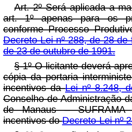
Art. 2º Será aplicada a ma
art. 1º apenas para os pr
conforme Processo Produtiv
Decreto-Lei nº 288, de 28 de
de 23 de outubro de 1991.
§ 1º O licitante deverá ap
cópia da portaria interminist
incentivos da
Lei nº 8.248, 
Conselho de Administração d
de Manaus – SUFRAMA qu
incentivos do
Decreto-Lei nº 2