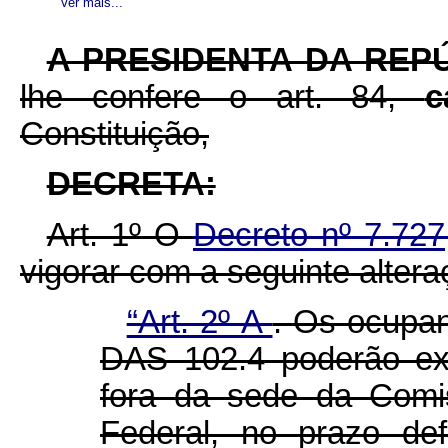
Ver mais...
A PRESIDENTA DA REP
lhe confere o art. 84,
c
Constituição,
DECRETA:
Art. 1º O
Decreto nº 7.72
vigorar com a seguinte altera
“Art. 2º-A
.
Os ocupan
DAS 102.4 poderão exc
fora da sede da Comi
Federal, no prazo de