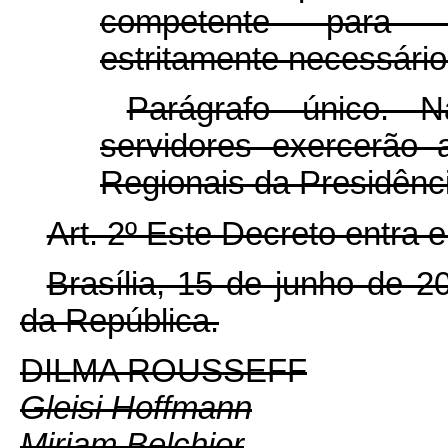
competente para 
estritamente necessário
Parágrafo único.
servidores exercerão 
Regionais da Presidênc
Art. 2º Este Decreto entra 
Brasília, 15 de junho de 
da República.
DILMA ROUSSEFF
Gleisi Hoffmann
Miriam Belchior