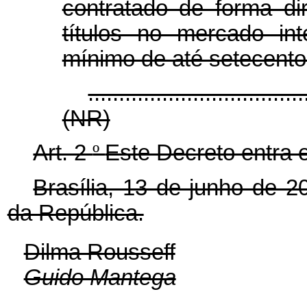
contratado de forma d
títulos no mercado in
mínimo de até setecentos
...................................
(NR)
Art. 2
º
Este Decreto entra 
Brasília, 13 de junho de 
da República.
Dilma Rousseff
Guido Mantega