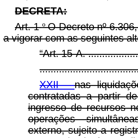
DECRETA:
Art. 1
º
O Decreto nº
6.306
a vigorar com as seguintes al
“Art. 15-A. .....................
...................................
XXII -
nas liquidaç
contratadas a partir 
ingresso de recursos n
operações simultânea
externo, sujeito a regis