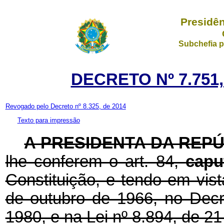
Presidên
Subchefia p
DECRETO Nº 7.751,
Revogado pelo Decreto nº 8.325, de 2014
Texto para impressão
A PRESIDENTA DA REP
lhe conferem o art. 84,
capu
Constituição, e tendo em vist
de outubro de 1966, no Decre
1980, e na Lei nº 8.894, de 2