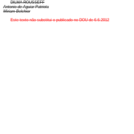
DILMA ROUSSEFF
Antonio de Aguiar Patriota
Miriam Belchior
Este texto não substitui o publicado no DOU de 6.6.2012