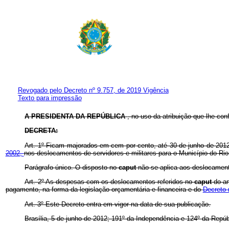
Revogado pelo Decreto nº 9.757, de 2019
Vigência
Texto para impressão
A PRESIDENTA DA REPÚBLICA
, no uso da atribuição que lhe con
DECRETA:
Art. 1º Ficam majorados em cem por cento, até 30 de junho de 2012
2002,
nos deslocamentos de servidores e militares para o Município do Ri
Parágrafo único. O disposto no
caput
não se aplica aos deslocamen
Art. 2º As despesas com os deslocamentos referidos no
caput
do a
pagamento, na forma da legislação orçamentária e financeira e do
Decreto 
Art. 3º Este Decreto entra em vigor na data de sua publicação.
Brasília, 5 de junho de 2012; 191º da Independência e 124º da Repúb