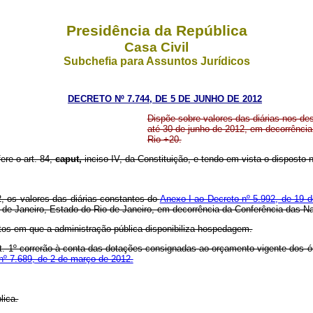
Presidência da República
Casa Civil
Subchefia para Assuntos Jurídicos
DECRETO Nº 7.744, DE 5 DE JUNHO DE 2012
Dispõe sobre valores das diárias nos de
até 30 de junho de 2012, em decorrênci
Rio +20.
fere o art. 84,
caput,
inciso IV, da Constituição, e tendo em vista o disposto 
, os valores das diárias constantes do
Anexo I ao Decreto nº 5.992, de 19
o de Janeiro, Estado do Rio de Janeiro, em decorrência da Conferência das
tos em que a administração pública disponibiliza hospedagem.
rt. 1º correrão à conta das dotações consignadas ao orçamento vigente dos
nº 7.689, de 2 de março de 2012.
lica.