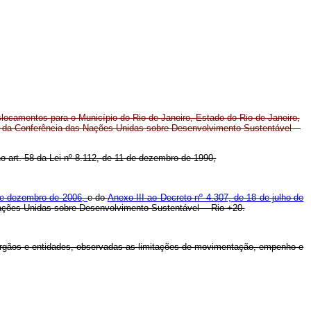
slocamentos para o Município do Rio de Janeiro, Estado do Rio de Janeiro,
a da Conferência das Nações Unidas sobre Desenvolvimento Sustentável ─
no art. 58 da Lei nº 8.112, de 11 de dezembro de 1990,
 de dezembro de 2006,
e do
Anexo III ao Decreto nº 4.307, de 18 de julho de
 Nações Unidas sobre Desenvolvimento Sustentável ─ Rio +20.
 órgãos e entidades, observadas as limitações de movimentação, empenho e