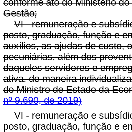
conforme ato do Ministério d
Gestão;
VI -
remuneração e subsídio
posto, graduação, função e em
auxílios, as ajudas de custo, 
pecuniárias, além dos proven
daqueles servidores e empreg
ativa, de maneira individuali
do Ministro de Estado da Ec
nº 9.690, de 2019)
VI - remuneração e subsídi
posto, graduação, função e em