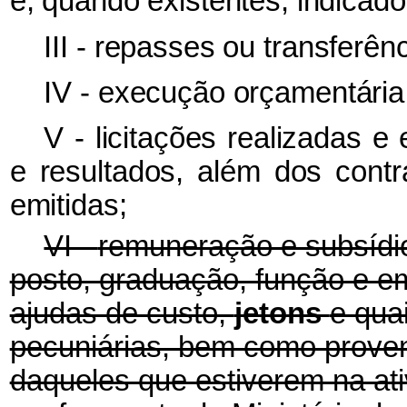
e, quando existentes, indicado
III - repasses ou transferên
IV - execução orçamentária 
V - licitações realizadas 
e resultados, além dos cont
emitidas;
VI -
remuneração e subsídio
posto, graduação, função e em
ajudas de custo,
jetons
e qua
pecuniárias, bem como prove
daqueles que estiverem na ati