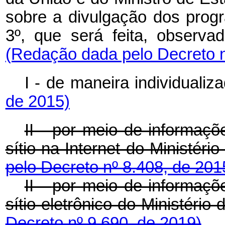
sobre a divulgação dos progr
3º, que será feita, observ
(Redação dada pelo Decreto n
I - de maneira individualiz
de 2015)
II - por meio de informaçõ
sítio na Internet do Ministér
pelo Decreto nº 8.408, de 201
II -
por meio de informaçõe
sítio eletrônico do Ministéri
Decreto nº 9.690, de 2019)