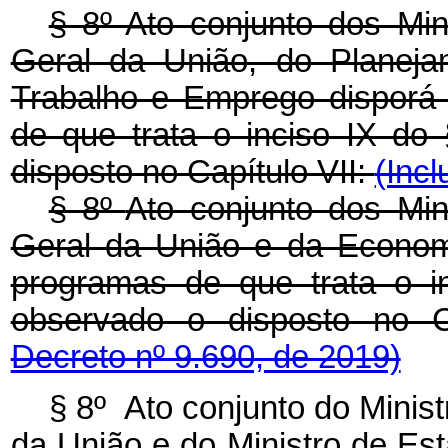
§ 8º Ato conjunto dos Min
Geral da União, do Planej
Trabalho e Emprego disporá
de que trata o inciso IX do 
disposto no Capítulo VII:
(Incl
§ 8º
Ato conjunto dos Min
Geral da União e da Econom
programas de que trata o in
observado o disposto no C
Decreto nº 9.690, de 2019)
§ 8º Ato conjunto do Minis
da União e do Ministro de Es