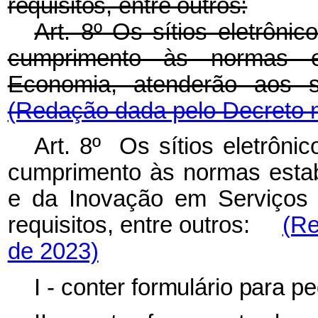
requisitos, entre outros:
Art. 8º
Os sítios eletrôni
cumprimento às normas es
Economia, atenderão aos se
(Redação dada pelo Decreto n
Art. 8º Os sítios eletrôni
cumprimento às normas estab
e da Inovação em Serviços 
requisitos, entre outros:
(Re
de 2023)
I - conter formulário para 