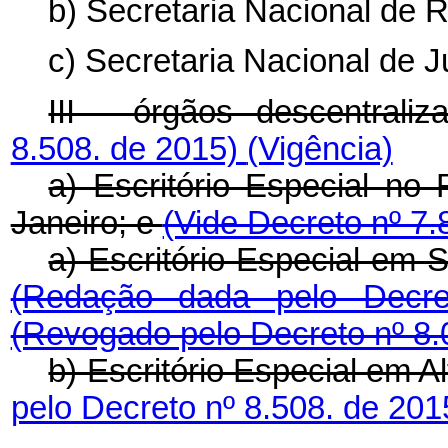
b) Secretaria Nacional de R
c) Secretaria Nacional de 
III - órgãos descentrali
8.508. de 2015)
(Vigência)
a) Escritório Especial no
Janeiro; e
(Vide Decreto nº 7
a) Escritório Especial em 
(Redação dada pelo Decr
(Revogado pelo Decreto nº 8.
b) Escritório Especial em A
pelo Decreto nº 8.508. de 20