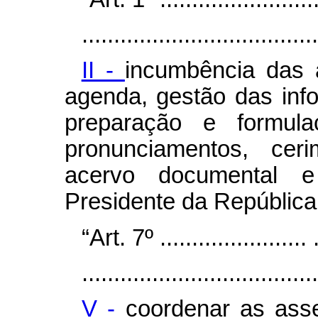
.....................................
II -
incumbência das 
agenda, gestão das inf
preparação e formul
pronunciamentos, cerim
acervo documental 
Presidente da República
“Art. 7º ....................... ..
.....................................
V -
coordenar as asse