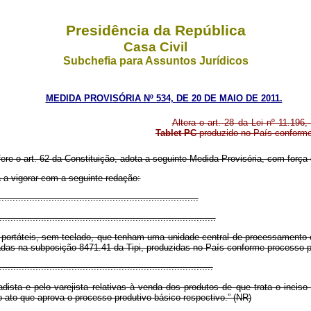
Presidência da República
Casa Civil
Subchefia para Assuntos Jurídicos
MEDIDA PROVISÓRIA Nº 534, DE 20 DE MAIO DE 2011.
Altera o art. 28 da Lei nº 11.196
Tablet PC
produzido no País conforme
fere o art. 62 da Constituição, adota a seguinte Medida Provisória, com força 
a a vigorar com a seguinte redação:
.......................................................................
..............................................................................
ortáteis, sem teclado, que tenham uma unidade central de processamento 
cadas na subposição 8471.41 da Tipi, produzidas no País conforme processo p
.............................................................................
adista e pelo varejista relativas à venda dos produtos de que trata o incis
 ato que aprova o processo produtivo básico respectivo.” (NR)