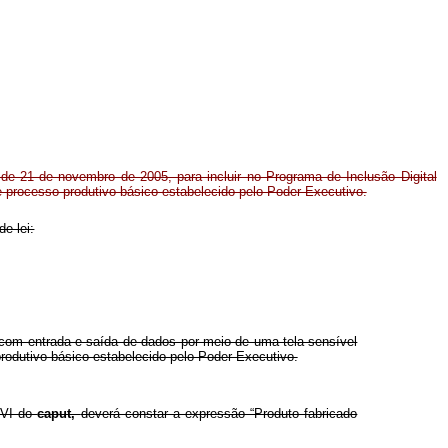
, de 21 de novembro de 2005, para incluir no Programa de Inclusão Digital
 processo produtivo básico estabelecido pelo Poder Executivo.
de lei:
com entrada e saída de dados por meio de uma tela sensível
rodutivo básico estabelecido pelo Poder Executivo.
o VI do
caput,
deverá constar a expressão “Produto fabricado