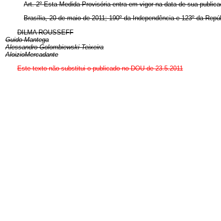
Art. 2º Esta Medida Provisória entra em vigor na data de sua publica
Brasília, 20 de maio de 2011; 190º da Independência e 123º da Repúb
DILMA ROUSSEFF
Guido Mantega
Alessandro Golombiewski Teixeira
AloizioMercadante
Este texto não substitui o publicado no DOU de 23.5.2011