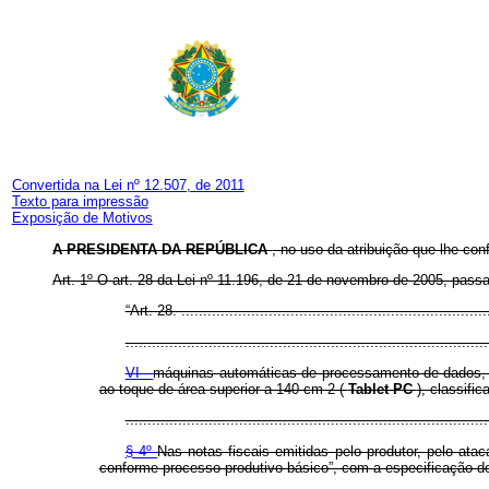
Convertida na Lei nº 12.507, de 2011
Texto para impressão
Exposição de Motivos
A PRESIDENTA DA REPÚBLICA
, no uso da atribuição que lhe con
Art. 1º O art. 28 da Lei nº 11.196, de 21 de novembro de 2005, pass
“Art. 28. .......................................................................
...................................................................................
VI -
máquinas automáticas de processamento de dados, p
ao toque de área superior a 140 cm 2 (
Tablet PC
), classifi
...................................................................................
§ 4º
Nas notas fiscais emitidas pelo produtor, pelo atac
conforme processo produtivo básico”, com a especificação do