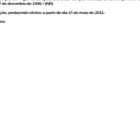
 27 de dezembro de 1996.” (NR)
ão, produzindo efeitos a partir do dia 1º de maio de 2011.
ica.