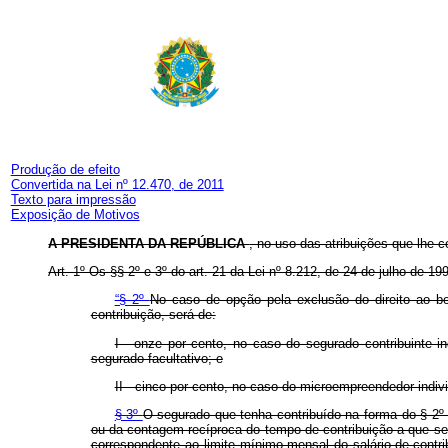
Produção de efeito
Convertida na Lei nº 12.470, de 2011
Texto para impressão
Exposição de Motivos
A PRESIDENTA DA REPÚBLICA
, no uso das atribuições que lhe c
Art. 1º Os §§ 2º e 3º do art. 21 da Lei nº 8.212, de 24 de julho de 
“§ 2º
No caso de opção pela exclusão do direito ao ben
contribuição, será de:
I - onze por cento, no caso do segurado contribuinte i
segurado facultativo; e
II - cinco por cento, no caso do microempreendedor indiv
§ 3º
O segurado que tenha contribuído na forma do § 2º 
ou da contagem recíproca do tempo de contribuição a que se 
correspondente ao limite mínimo mensal do salário-de-contr