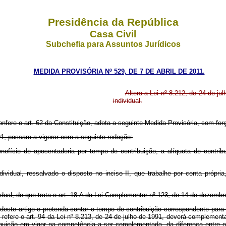
Presidência da República
Casa Civil
Subchefia para Assuntos Jurídicos
MEDIDA PROVISÓRIA Nº 529, DE 7 DE ABRIL DE 2011.
Altera a Lei nº 8.212, de 24 de j
individual.
onfere o art. 62 da Constituição, adota a seguinte Medida Provisória, com forç
1991, passam a vigorar com a seguinte redação:
efício de aposentadoria por tempo de contribuição, a alíquota de contribu
ndividual, ressalvado o disposto no inciso II, que trabalhe por conta próp
idual, de que trata o art. 18-A da Lei Complementar nº 123, de 14 de dezembr
deste artigo e pretenda contar o tempo de contribuição correspondente para
refere o art. 94 da Lei nº 8.213, de 24 de julho de 1991, deverá complementa
ibuição em vigor na competência a ser complementada, da diferença entre o 