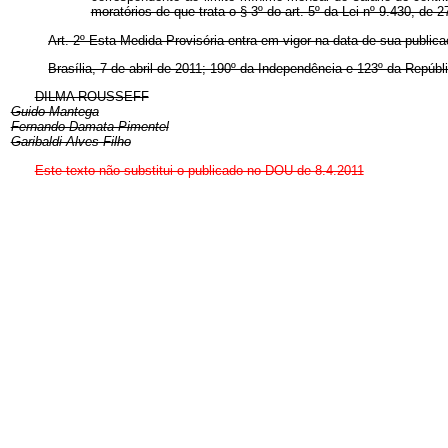
moratórios de que trata o § 3º do art. 5º da Lei nº 9.430, de
Art. 2º Esta Medida Provisória entra em vigor na data de sua publicaç
Brasília, 7 de abril de 2011; 190º da Independência e 123º da Repúbl
DILMA ROUSSEFF
Guido Mantega
Fernando Damata Pimentel
Garibaldi Alves Filho
Este texto não substitui o publicado no DOU de 8.4.2011