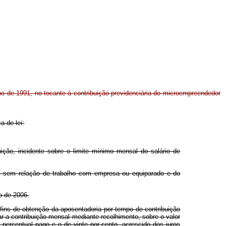
ulho de 1991, no tocante à contribuição previdenciária do microempreendedor
a de lei:
ição, incidente sobre o limite mínimo mensal do salário de
ria, sem relação de trabalho com empresa ou equiparado e do
o de 2006.
 fins de obtenção da aposentadoria por tempo de contribuição
r a contribuição mensal mediante recolhimento, sobre o valor
percentual pago e o de vinte por cento, acrescido dos juros