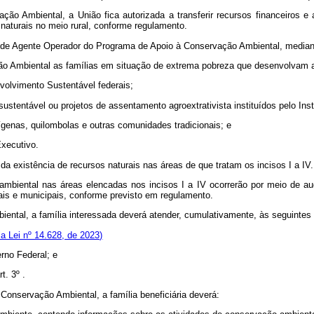
ão Ambiental, a União fica autorizada a transferir recursos financeiros e a
aturais no meio rural, conforme regulamento.
ão de Agente Operador do Programa de Apoio à Conservação Ambiental, medi
ção Ambiental as famílias em situação de extrema pobreza que desenvolvam 
volvimento Sustentável federais;
sustentável ou projetos de assentamento agroextrativista instituídos pelo Ins
indígenas, quilombolas e outras comunidades tradicionais; e
Executivo.
da existência de recursos naturais nas áreas de que tratam os incisos I a IV.
mbiental nas áreas elencadas nos incisos I a IV ocorrerão por meio de aud
ais e municipais, conforme previsto em regulamento.
iental, a família interessada deverá atender, cumulativamente, às seguintes
a Lei nº 14.628, de 2023)
erno Federal; e
t. 3º .
 Conservação Ambiental, a família beneficiária deverá: