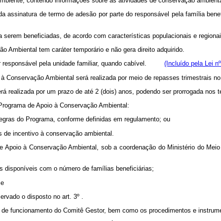
o Ambiente, contendo informações sobre as atividades de conservação ambienta
da assinatura de termo de adesão por parte do responsável pela família bene
s a serem beneficiadas, de acordo com características populacionais e regiona
 Ambiental tem caráter temporário e não gera direito adquirido.
her responsável pela unidade familiar, quando cabível.
(Incluído pela Lei n
o à Conservação Ambiental será realizada por meio de repasses trimestrais no
será realizada por um prazo de até 2 (dois) anos, podendo ser prorrogada nos
 Programa de Apoio à Conservação Ambiental:
 regras do Programa, conforme definidas em regulamento; ou
is de incentivo à conservação ambiental.
de Apoio à Conservação Ambiental, sob a coordenação do Ministério do Meio 
s disponíveis com o número de famílias beneficiárias;
 e
ervado o disposto no art. 3º .
a de funcionamento do Comitê Gestor, bem como os procedimentos e instrumen