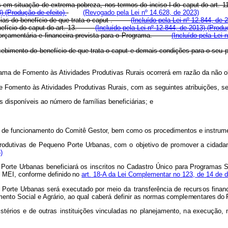
s em situação de extrema pobreza, nos termos do inciso I do
caput
do art. 
3)
(Produção de efeito)
(Revogado pela Lei nº 14.628, de 2023)
cias do benefício de que trata o
caput
.
(Incluído pela Lei nº 12.844, de 
nefício do
caput
do art. 13.
(Incluído pela Lei nº 12.844, de 2013)
(Produ
ade orçamentária e financeira prevista para o Programa.
(Incluído pela Lei 
ecebimento do benefício de que trata o
caput
e demais condições para o 
grama de Fomento às Atividades Produtivas Rurais ocorrerá em razão da não 
de Fomento às Atividades Produtivas Rurais, com as seguintes atribuições, s
s disponíveis ao número de famílias beneficiárias; e
a de funcionamento do Comitê Gestor, bem como os procedimentos e instrumen
rodutivas
d
e
Pequeno
Porte
Urbanas,
c
o
m
o
objetivo
de
pr
o
mover
a cidada
)
 Porte
Urba
n
as
bene
f
iciará os
insc
r
itos
no
Cadastro
Ú
nico
pa
r
a Progr
a
m
as
S
-
MEI,
con
f
or
m
e
de
f
inido
no
a
r
t.
1
8-
A da
Lei
C
o
mpl
em
en
t
ar
no
123,
de
14
d
e
 Porte
U
r
banas
será
ex
ecutado
p
or
meio
da
t
rans
f
erência de
r
ecur
s
os
f
inan
m
ento Social
e Agrário,
a
o qual
caberá
de
f
inir as no
r
m
as
c
o
mpl
e
m
e
n
tar
e
s
do
istéri
o
s
e
de
outras
instituições
vinc
u
la
d
as
no
planej
a
m
ento,
n
a execução,