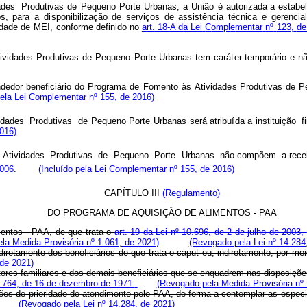
ades
P
r
odutiv
a
s de
Pequeno Porte
Urbanas, a
União
é autorizada
a
estabe
s,
para
a
d
i
sponi
b
i
l
ização de
servi
ç
os
d
e assis
t
ência
técni
c
a
e
gerencial
d
a
de de
MEI,
c
on
f
orme de
f
inido
no
a
rt.
18
-A
d
a
Lei
C
om
pl
e
mentar
nº
123,
de
ividades Produt
i
vas de
Pequeno
Porte
Urbanas
t
e
m
c
ará
t
er temporário
e
n
nde
d
or bene
f
ic
i
ário
do
Pr
o
gr
a
m
a
de
F
o
m
ento
à
s
Ativi
d
ad
e
s Produtivas
de
P
pela Lei Complementar nº 155, de 2016)
idades
Prod
u
tivas
de Pequ
e
no Po
r
te
U
rbanas será
atribu
í
da
a instituição
f
2016)
 Atividades
Prod
u
tivas
de
Pequ
e
no
Po
r
te
U
rbanas
não c
o
m
põ
e
m
a rece
0
0
6
.
(Incluído pela Lei Complementar nº 155, de 2016)
CAPÍTULO III
(Regulamento)
DO PROGRAMA DE AQUISIÇÃO DE ALIMENTOS - PAA
mentos - PAA, de que trata o
art. 19 da Lei nº 10.696, de 2 de julho de 2003,
la Medida Provisória nº 1.061, de 2021)
(Revogado pela Lei nº 14.284
iretamente dos beneficiários de que trata o caput ou, indiretamente, por m
 de 2021)
ltores familiares e dos demais beneficiários que se enquadrem nas disposiçõ
5.764, de 16 de dezembro de 1971.
(Revogado pela Medida Provisória nº 
ições de prioridade de atendimento pelo PAA, de forma a contemplar as espec
(Revogado pela Lei nº 14.284, de 2021)