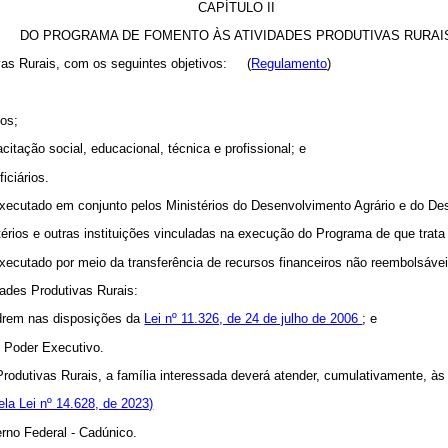
CAPÍTULO II
DO PROGRAMA DE FOMENTO ÀS ATIVIDADES PRODUTIVAS RURAI
tivas Rurais, com os seguintes objetivos:
(
Regulamento
)
ios;
citação social, educacional, técnica e profissional; e
iciários.
executado em conjunto pelos Ministérios do Desenvolvimento Agrário e do D
érios e outras instituições vinculadas na execução do Programa de que trata 
ecutado por meio da transferência de recursos financeiros não reembolsáveis
dades Produtivas Rurais:
uadrem nas disposições da
Lei nº 11.326, de 24 de julho de 2006
;
e
do Poder Executivo.
rodutivas Rurais, a família interessada deverá atender, cumulativamente, às
la Lei nº 14.628, de 2023)
erno Federal - Cadúnico.