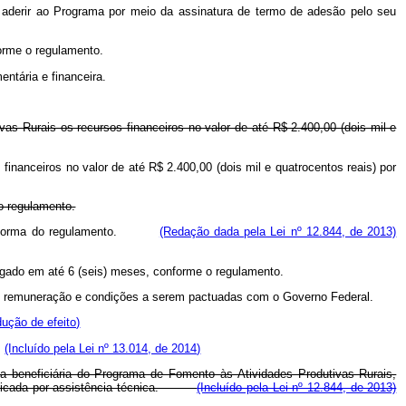
á aderir ao Programa por meio da assinatura de termo de adesão pelo seu
forme o regulamento.
entária e financeira.
vas Rurais os recursos financeiros no valor de até R$ 2.400,00 (dois mil e
financeiros no valor de até R$ 2.400,00 (dois mil e quatrocentos reais) por
do regulamento.
 forma do regulamento.
(Redação dada pela Lei nº 12.844, de 2013)
rogado em até 6 (seis) meses, conforme o regulamento.
ante remuneração e condições a serem pactuadas com o Governo Federal.
dução de efeito)
.
(Incluído pela Lei nº 13.014, de 2014)
ília beneficiária do Programa de Fomento às Atividades Produtivas Rurais,
ma indicada por assistência técnica.
(Incluído pela Lei nº 12.844, de 2013)