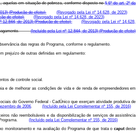
11, aquelas em situação de pobreza, conforme disposto no
§ 6º do art. 2º da
2013)
(Produção de efeito)
(Revogado pela Lei nº 14.628, de 2023)
ção de efeito)
(Revogado pela Lei nº 14.628, de 2023)
nº 12.844, de 2013)
(Produção de efeito)
(Revogado pela Lei nº 14.628,
seu pagamento.
(Incluído pela Lei nº 12.844, de 2013)
(Produção de efeito)
observância das regras do Programa, conforme o regulamento.
em prejuízo de outras definidas em regulamento:
tos de controle social.
nia e
de
m
e
l
h
orar
as
condições de
vida
e
de
renda
d
e empreende
d
ores
e
m
ociais
d
o
Governo
F
e
deral -
C
adÚnico que
exerç
a
m ativida
d
e
prod
u
tiva
de
dez
e
mbro
de
20
0
6
.
(Incluído pela Lei Complementar nº 155, de 2016)
ceiros
não
re
e
m
b
olsáveis
e
da
di
s
poni
b
ilização de
serviç
o
s
d
e assis
t
ência
Prog
ra
m
a.
(Incluído pela Lei Complementar nº 155, de 2016)
no
m
oni
t
or
a
m
e
nto
e
na
a
valiação
d
o
Progr
a
m
a
de
que
t
ra
t
a o
caput
d
e
ste