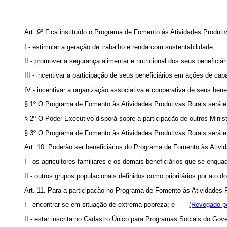
Art. 9º Fica instituído o Programa de Fomento às Atividades Produ
I - estimular a geração de trabalho e renda com sustentabilidade;
II - promover a segurança alimentar e nutricional dos seus beneficiár
III - incentivar a participação de seus beneficiários em ações de capa
IV - incentivar a organização associativa e cooperativa de seus benef
§ 1º O Programa de Fomento às Atividades Produtivas Rurais será 
§ 2º O Poder Executivo disporá sobre a participação de outros Minist
§ 3º O Programa de Fomento às Atividades Produtivas Rurais será ex
Art. 10. Poderão ser beneficiários do Programa de Fomento às Ativi
I - os agricultores familiares e os demais beneficiários que se enq
II - outros grupos populacionais definidos como prioritários por ato 
Art. 11. Para a participação no Programa de Fomento às Atividades P
I - encontrar-se em situação de extrema pobreza; e
(Revogado pe
II - estar inscrita no Cadastro Único para Programas Sociais do Gov