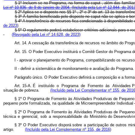
§ 1º Incluem-se no Programa, na forma do
caput
, além das família
Lei nº 10.836, de 9 de janeiro de 2004.
(Incluído pela Lei nº 12.844, de 201
§ 2º Aplica-se o disposto nos §§ 1º , 2º e 3º do art. 13 às transferên
§ 3º À família beneficiada pelo disposto no
caput
não se aplica o be
§ 4º A transferência de recursos fica condicionada à disponibilid
de 2023)
§ 5º O regulamento poderá estabelecer critérios adicionais para o r
(Revogado pela Lei nº 14.628, de 2023)
Art. 14. A cessação da transferência de recursos no âmbito do Pro
Art. 15. O Poder Executivo instituirá o Comitê Gestor do Programa 
I - aprovar o planejamento do Programa, compatibilizando os recurso
II - definir a sistemática de monitoramento e avaliação do Programa.
Parágrafo único. O Poder Executivo definirá a composição e a form
Art. 15-A.
É
i
nstitu
í
do
o
Progr
a
ma
de
F
o
m
e
nto
às
At
i
vidades P
si
t
uação
de
p
o
breza.
(Incluído pela Lei Complementar nº 155, de 2016
§ 1º
O
Progra
m
a
de
F
o
m
e
nto
às
Atividad
e
s Produtivas de
Peque
n
o
pequeno
porte
f
or
m
a
lizada, na
qualida
d
e
d
e Microempreendedor Individual
§ 2º
O
Progra
m
a
de
F
o
m
e
nto
às
Atividad
e
s Produtivas de
Peque
n
o
té
c
nica
e
g
erencial,
sob
a
res
p
o
n
sabil
i
dade
do
Ministé
r
io do
Desenvol
vi
§ 3º
O
Poder
Executivo
disporá
sobre
a
p
articipação de
outr
o
s
m
i
n
arti
g
o.
(Incluído pela Lei Complementar nº 155, de 2016)