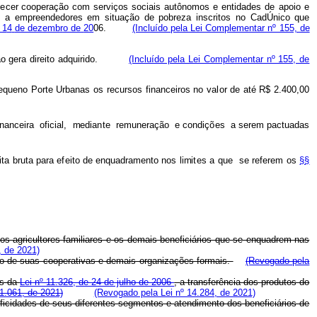
l
e
c
e
r
cooperação
c
o
m serv
i
ços
sociais
autô
no
m
os
e entidades
de
apoio
e
a
e
m
preen
d
edores
e
m
situação
d
e pobreza
insc
r
itos
no
C
adÚnico
que
1
4
de dez
e
mb
r
o de
20
06.
(Incluído pela Lei Complementar nº 155, de
ão
ge
r
a
direito
adq
u
irido.
(Incluído pela Lei Complementar nº 155, de
eque
n
o Porte
Urbanas os
r
ec
u
rsos
f
inanceiros
no
v
al
or de até R$
2.4
0
0,
0
0
inanceira
o
f
icial,
m
edia
n
te
r
e
muneração
e condiç
õ
es
a ser
e
m
pactu
a
das
ita
bruta para e
f
eito de enquadr
a
m
e
n
to nos li
m
i
t
es a
que
se re
f
erem
os
§§
os agricultores familiares e os demais beneficiários que se enquadrem nas
, de 2021)
eio de suas cooperativas e demais organizações formais.
(Revogado pela
es da
Lei nº 11.326, de 24 de julho de 2006
,
a transferência dos produtos do
1.061, de 2021)
(Revogado pela Lei nº 14.284, de 2021)
ificidades de seus diferentes segmentos e atendimento dos beneficiários de