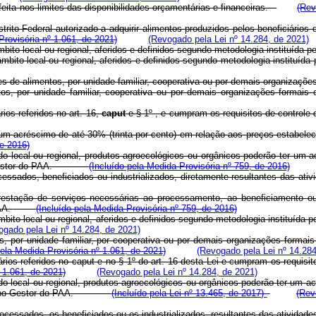
eita nos limites das disponibilidades orçamentárias e financeiras.
(Rev
trito Federal autorizado a adquirir alimentos produzidos pelos beneficiários 
rovisória nº 1.061, de 2021)
(Revogado pela Lei nº 14.284, de 2021)
ito local ou regional, aferidos e definidos segundo metodologia instituída 
âmbito local ou regional, aferidos e definidos segundo metodologia inst
es de alimentos, por unidade familiar, cooperativa ou por demais organizações
os, por unidade familiar, cooperativa ou por demais organizações formais d
rios referidos no art. 16,
caput
e § 1º
, e cumpram os requisitos de contr
 um acréscimo de até 30% (trinta por cento) em relação aos preços estabele
e 2016)
o local ou regional, produtos agroecológicos ou orgânicos poderão ter um a
rupo Gestor do PAA.
(Incluído pela Medida Provisória nº 759, de 2016)
cessados, beneficiados ou industrializados, diretamente resultantes das ativi
restação de serviços necessárias ao processamento, ao beneficiamento ou
PAA.
(Incluído pela Medida Provisória nº 759, de 2016)
bito local ou regional, aferidos e definidos segundo metodologia instit
ogado pela Lei nº 14.284, de 2021)
, por unidade familiar, por cooperativa ou por demais organizações formais 
la Medida Provisória nº 1.061, de 2021)
(Revogado pela Lei nº 14.284
ários referidos no
caput
e no § 1º do art. 16 desta Lei e cumpram os requ
 1.061, de 2021)
(Revogado pela Lei nº 14.284, de 2021)
o local ou regional, produtos agroecológicos ou orgânicos poderão ter um ac
elo Grupo Gestor do PAA.
(Incluído pela Lei nº 13.465, de 2017)
(Rev
rocessados, os beneficiados ou os industrializados, resultantes das atividade