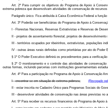
Art. 2º Para cumprir os objetivos do Programa de Apoio à Conservaç
extrema pobreza que desenvolvam atividades de conservação de recursos n
Parágrafo único. Fica atribuída à Caixa Econômica Federal a funç
Art. 3º Poderão ser beneficiárias do Programa de Apoio à Conserva
I - Florestas Nacionais, Reservas Extrativistas e Reservas de Desen
II - projetos de assentamento florestal, projetos de desenvolvimento 
III - territórios ocupados por ribeirinhos, extrativistas, populações 
IV - outras áreas rurais definidas como prioritárias por ato do Poder 
§ 1º O Poder Executivo definirá os procedimentos para a verificação 
§ 2º O monitoramento e o controle das atividades de conservação a
outras formas, incluindo parcerias com instituições governamentais estadu
Art. 4º Para a participação no Programa de Apoio à Conservação Amb
I - encontrar-se em situação de extrema pobreza;
(Revogado pel
II - estar inscrita no Cadastro Único para Programas Sociais do Gov
III - desenvolver atividades de conservação nas áreas previstas no ar
Art. 5º Para receber os recursos financeiros do Programa de Apoio à