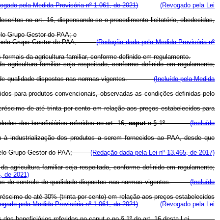
ogado pela Medida Provisória nº 1.061, de 2021)
(Revogado pela Lei
descritos no art. 16, dispensando-se o procedimento licitatório, obedecidas,
pelo Grupo Gestor do PAA; e
ituída pelo Grupo Gestor do PAA;
(Redação dada pela Medida Provisória nº
 formais da agricultura familiar, conforme definido em regulamento.
a agricultura familiar seja respeitado, conforme definido em regulamento;
ole de qualidade dispostos nas normas vigentes.
(Incluído pela Medida
cidos para produtos convencionais, observadas as condições definidas pelo
créscimo de até trinta por cento em relação aos preços estabelecidos para
dades dos beneficiários referidos no art. 16,
caput
e § 1º .
(Incluído
 à industrialização dos produtos a serem fornecidos ao PAA, desde que
uída pelo Grupo Gestor do PAA;
(Redação dada pela Lei nº 13.465, de 2017)
da agricultura familiar seja respeitado, conforme definido em regulamento;
, de 2021)
isitos de controle de qualidade dispostos nas normas vigentes.
(Incluído
réscimo de até 30% (trinta por cento) em relação aos preços estabelecidos
ogado pela Medida Provisória nº 1.061, de 2021)
(Revogado pela Lei
s dos beneficiários referidos no
caput
e no § 1º do art. 16 desta Lei.