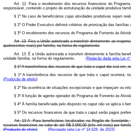
Art. 12. Para o recebimento dos recursos financeiros do Programa
responsável, contendo o projeto de estruturação da unidade produtiva famil
§ 1º No caso de beneficiários cujas atividades produtivas sejam rea
§ 2º O Poder Executivo definirá critérios de priorização das família
§ 3º O recebimento dos recursos do Programa de Fomento às Atividad
Art. 13. Fica a União autorizada a transferir diretamente ao respon
quatrocentos reais) por família, na forma do regulamento.
Art. 13. É a União autorizada a transferir diretamente à família ben
unidade familiar, na forma do regulamento.
(Redação dada pela Lei nº
§ 1º A transferência dos recursos de que trata o caput dar-seá em, 
§ 1º A transferência dos recursos de que trata o
caput
ocorrerá, n
(Produção de efeito)
§ 2º Na ocorrência de situações excepcionais e que impeçam ou reta
§ 3º A função de agente operador do Programa de Fomento às Ativida
§ 4º À família beneficiada pelo disposto no
caput
não se aplica o be
§ 5º Os recursos financeiros de que trata o
caput
serão pagos prefe
Art. 13-A. Para beneficiários localizados na Região do Semiárido,
recursos financeiros no valor de até R$ 3.000,00 (três mil reais) por f
(Produção de efeito)
(Revogado pela Lei nº 14.628, de 2023)