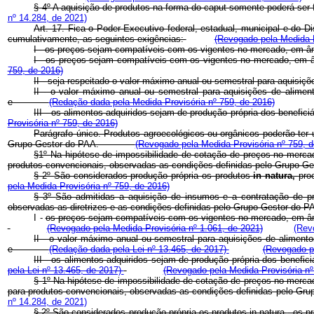
§ 4º A aquisição de produtos na forma do caput somente poderá ser f
nº 14.284, de 2021)
Art. 17. Fica o Poder Executivo federal, estadual, municipal e do Dis
cumulativamente, as seguintes exigências:
(Revogado pela Medida P
I - os preços sejam compatíveis com os vigentes no mercado, em âmb
I - os preços sejam compatíveis com os vigentes no mercado, em 
759, de 2016)
II - seja respeitado o valor máximo anual ou semestral para aquisiçõ
II - o valor máximo anual ou semestral para aquisições de aliment
e
(Redação dada pela Medida Provisória nº 759, de 2016)
III - os alimentos adquiridos sejam de produção própria dos beneficiá
Provisória nº 759, de 2016)
Parágrafo único. Produtos agroecológicos ou orgânicos poderão ter
Grupo Gestor do PAA.
(Revogado pela Medida Provisória nº 759, d
§1º
Na hipótese de impossibilidade de cotação de preços no mercad
produtos convencionais, observadas as condições definidas pelo G
§ 2º
São considerados produção própria os produtos
in natura,
pro
pela Medida Provisória nº 759, de 2016)
§ 3º
São admitidas a aquisição de insumos e a contratação de p
observadas as diretrizes e as condições definidas pelo Grupo Gestor do 
I -
os preços sejam compatíveis com os vigentes no mercado, em âm
(Revogado pela Medida Provisória nº 1.061, de 2021)
(Rev
II - o valor máximo anual ou semestral para aquisições de alimentos
e
(Redação dada pela Lei nº 13.465, de 2017)
(Revogado pe
III - os alimentos adquiridos sejam de produção própria dos benefici
pela Lei nº 13.465, de 2017)
(Revogado pela Medida Provisória nº
§ 1º Na hipótese de impossibilidade de cotação de preços no mercad
para produtos convencionais, observadas as condições definidas p
nº 14.284, de 2021)
§ 2º São considerados produção própria os produtos
in natura
, os p