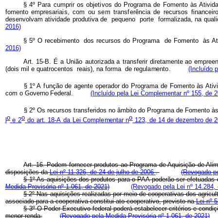
§ 4º
Para
c
u
m
p
rir
o
s
objet
i
vos
d
o
P
r
og
r
a
m
a
de
F
o
m
e
nto
à
s Ativid
f
omento
e
mpresaria
i
s,
c
om
ou
s
e
m
trans
f
erên
c
ia de
recur
s
os
f
inancei
r
o
desenv
ol
v
a
m ativid
a
de
p
rodu
ti
va de
pequeno
porte
f
or
m
a
lizada, na
quali
2016)
§ 5º
O receb
i
m
ento
dos recursos
d
o Pro
g
rama
de
F
o
m
e
n
to
às At
2016)
Art. 15-B.
É
a
Un
i
ão
autorizada
a
tran
sf
erir
direta
m
ente ao empree
(
dois
m
i
l
e quatro
c
en
t
os
reais), na
f
or
m
a
d
e regul
a
m
ent
o
.
(Incluído 
§ 1º A
f
unção
de
agente
operador
d
o
Prog
r
a
m
a
de
F
o
m
e
nto às Ativ
c
o
m
o
Governo
Federal.
(Incluído pela Lei Complementar nº 155, de 
§ 2º Os
recurs
o
s
tra
n
s
f
eridos
n
o
â
m
b
ito
d
o
P
r
ogr
a
m
a
d
e
F
o
mento
às
o
o
o
l
e
2
d
o
art.
18-A
da
L
ei
C
o
m
p
l
e
m
entar
n
123,
de
14 de
dez
e
m
bro
de
2
Art. 16. Podem fornecer produtos ao Programa de Aquisição de Ali
disposições da
Lei nº 11.326, de 24 de julho de 2006
.
(Revogado pe
§ 1º As aquisições dos produtos para o PAA poderão ser efetuadas d
Medida Provisória nº 1.061, de 2021)
(Revogado pela Lei nº 14.284,
§ 2º Nas aquisições realizadas por meio de cooperativas dos agricu
associado para a cooperativa constitui ato cooperativo, previsto na
Lei nº 
§ 3º O Poder Executivo federal poderá estabelecer critérios e cond
menor renda.
(Revogado pela Medida Provisória nº 1.061, de 2021)