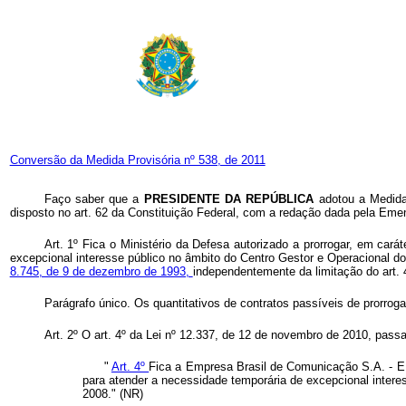
Conversão da Medida Provisória nº 538, de 2011
Faço saber que a
PRESIDENTE DA REPÚBLICA
adotou a Medida
disposto no art. 62 da Constituição Federal, com a redação dada pela Eme
Art. 1º Fica o Ministério da Defesa autorizado a prorrogar, em car
excepcional interesse público no âmbito do Centro Gestor e Operacional
8.745, de 9 de dezembro de 1993,
independentemente da limitação do art. 4º
Parágrafo único. Os quantitativos de contratos passíveis de prorrog
Art. 2º O art. 4º da Lei nº 12.337, de 12 de novembro de 2010, pass
"
Art. 4º
Fica a Empresa Brasil de Comunicação S.A. - EBC
para atender a necessidade temporária de excepcional interess
2008." (NR)