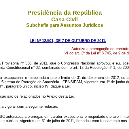
Presidência da República
Casa Civil
Subchefia para Assuntos Jurídicos
LEI Nº 12.501, DE 7 DE OUTUBRO DE 2011.
Autoriza a prorrogação de contrat
VI do art. 2º da Lei nº 8.745, de 9 de
 Provisória nº 538, de 2011, que o Congresso Nacional aprovou, e eu, Jos
nda Constitucional nº 32, combinado com o art. 12 da Resolução nº 1, de 200
áter excepcional e respeitado o prazo limite de 31 de dezembro de 2012, os
 do Sistema de Proteção da Amazônia - CENSIPAM, vigentes em 1º de junho 
 , parágrafo único, inciso IV, daquela Lei.
ação são os relacionados no Anexo desta Lei.
a a vigorar com a seguinte redação:
 autorizada a prorrogar, em caráter excepcional e respeitado o prazo limit
e público, vigentes em 31 de julho de 2011, firmados com fundamento nos §§ 3