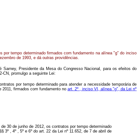
os por tempo determinado firmados com fundamento na alínea "g" do inciso
 dezembro de 1993, e dá outras providências.
é Sarney, Presidente da Mesa do Congresso Nacional, para os efeitos do
2-CN, promulgo a seguinte Lei:
 contratos por tempo determinado para atender a necessidade temporária de
de 2011, firmados com fundamento no
art. 2º , inciso VI, alínea "g", da Lei nº
e de 30 de junho de 2012, os contratos por tempo determinado
º , 4º , 5º e 6º do art. 22 da Lei nº 11.652, de 7 de abril de