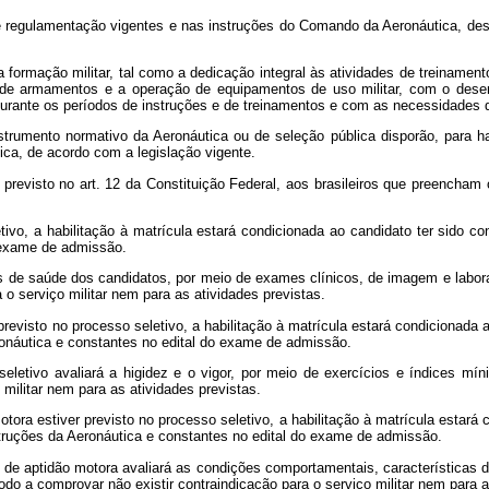
o e regulamentação vigentes e nas instruções do Comando da Aeronáutica, des
a formação militar, tal como a dedicação integral às atividades de treiname
go de armamentos e a operação de equipamentos de uso militar, com o d
urante os períodos de instruções e de treinamentos e com as necessidades 
trumento normativo da Aeronáutica ou de seleção pública disporão, para ha
tica, de acordo com a legislação vigente.
 previsto no art. 12 da Constituição Federal, aos brasileiros que preencha
ivo, a habilitação à matrícula estará condicionada ao candidato ter sido c
o exame de admissão.
 de saúde dos candidatos, por meio de exames clínicos, de imagem e laborato
 o serviço militar nem para as atividades previstas.
previsto no processo seletivo, a habilitação à matrícula estará condicionada
ronáutica e constantes no edital do exame de admissão.
seletivo avaliará a higidez e o vigor, por meio de exercícios e índices m
militar nem para as atividades previstas.
ora estiver previsto no processo seletivo, a habilitação à matrícula estará 
struções da Aeronáutica e constantes no edital do exame de admissão.
e de aptidão motora avaliará as condições comportamentais, características 
o a comprovar não existir contraindicação para o serviço militar nem para as