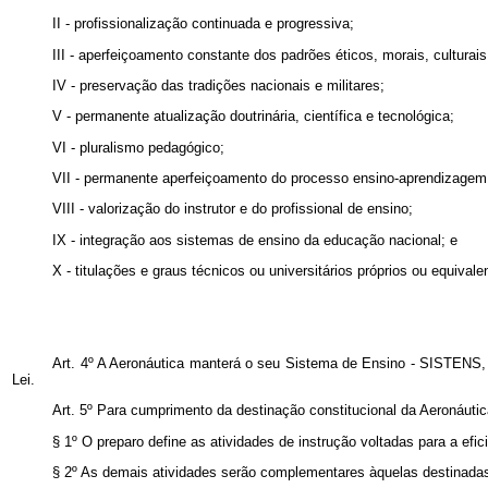
II - profissionalização continuada e progressiva;
III - aperfeiçoamento constante dos padrões éticos, morais, culturais
IV - preservação das tradições nacionais e militares;
V - permanente atualização doutrinária, científica e tecnológica;
VI - pluralismo pedagógico;
VII - permanente aperfeiçoamento do processo ensino-aprendizagem
VIII - valorização do instrutor e do profissional de ensino;
IX - integração aos sistemas de ensino da educação nacional; e
X - titulações e graus técnicos ou universitários próprios ou equival
Art. 4º A Aeronáutica manterá o seu Sistema de Ensino - SISTENS, d
Lei.
Art. 5º Para cumprimento da destinação constitucional da Aeronáuti
§ 1º O preparo define as atividades de instrução voltadas para a ef
§ 2º As demais atividades serão complementares àquelas destinada