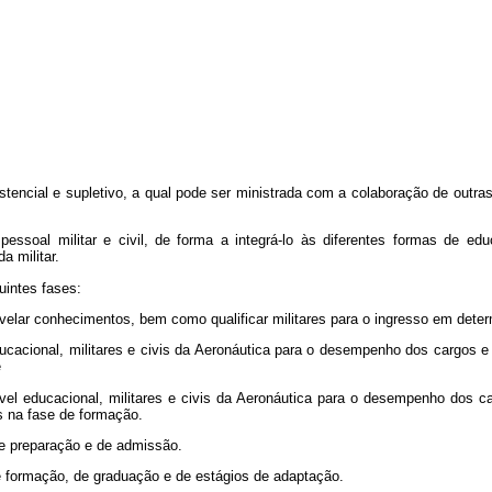
tencial e supletivo, a qual pode ser ministrada com a colaboração de outras
pessoal militar e civil, de forma a integrá-lo às diferentes formas de ed
a militar.
uintes fases:
e nivelar conhecimentos, bem como qualificar militares para o ingresso em de
 educacional, militares e civis da Aeronáutica para o desempenho dos cargos 
e
 nível educacional, militares e civis da Aeronáutica para o desempenho dos
s na fase de formação.
de preparação e de admissão.
e formação, de graduação e de estágios de adaptação.