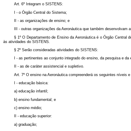
Art. 6º Integram o SISTENS:
I - o Órgão Central do Sistema;
II - as organizações de ensino; e
III - outras organizações da Aeronáutica que também desenvolvam at
§ 1º O Departamento de Ensino da Aeronáutica é o Órgão Central do
às atividades do SISTENS.
§ 2º Serão consideradas atividades do SISTENS:
I - as pertinentes ao conjunto integrado do ensino, da pesquisa e da
II - as de caráter assistencial e supletivo.
Art. 7º O ensino na Aeronáutica compreenderá os seguintes níveis e
I - educação básica:
a) educação infantil;
b) ensino fundamental; e
c) ensino médio;
II - educação superior:
a) graduação;