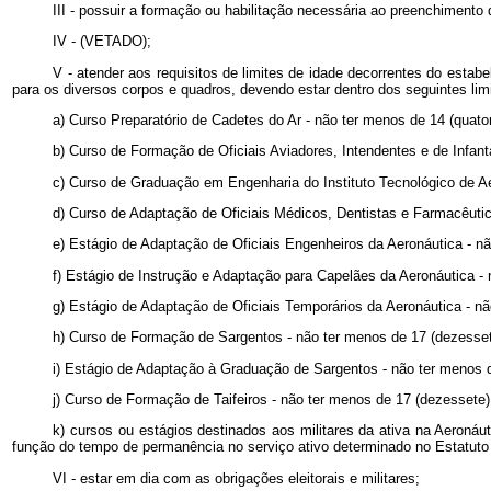
III - possuir a formação ou habilitação necessária ao preenchimento 
IV - (VETADO);
V - atender aos requisitos de limites de idade decorrentes do estab
para os diversos corpos e quadros, devendo estar dentro dos seguintes limi
a) Curso Preparatório de Cadetes do Ar - não ter menos de 14 (quat
b) Curso de Formação de Oficiais Aviadores, Intendentes e de Infant
c) Curso de Graduação em Engenharia do Instituto Tecnológico de Aer
d) Curso de Adaptação de Oficiais Médicos, Dentistas e Farmacêutico
e) Estágio de Adaptação de Oficiais Engenheiros da Aeronáutica - não
f) Estágio de Instrução e Adaptação para Capelães da Aeronáutica - 
g) Estágio de Adaptação de Oficiais Temporários da Aeronáutica - nã
h) Curso de Formação de Sargentos - não ter menos de 17 (dezesset
i) Estágio de Adaptação à Graduação de Sargentos - não ter menos d
j) Curso de Formação de Taifeiros - não ter menos de 17 (dezessete)
k) cursos ou estágios destinados aos militares da ativa na Aeronáut
função do tempo de permanência no serviço ativo determinado no Estatuto 
VI - estar em dia com as obrigações eleitorais e militares;