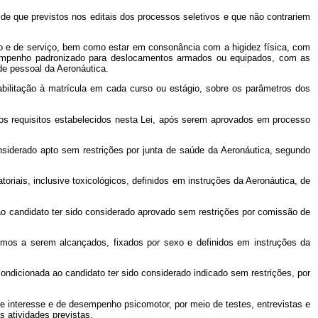
de que previstos nos editais dos processos seletivos e que não contrariem
nto e de serviço, bem como estar em consonância com a higidez física, com
esempenho padronizado para deslocamentos armados ou equipados, com as
de pessoal da Aeronáutica.
bilitação à matrícula em cada curso ou estágio, sobre os parâmetros dos
m os requisitos estabelecidos nesta Lei, após serem aprovados em processo
onsiderado apto sem restrições por junta de saúde da Aeronáutica, segundo
riais, inclusive toxicológicos, definidos em instruções da Aeronáutica, de
 ao candidato ter sido considerado aprovado sem restrições por comissão de
ínimos a serem alcançados, fixados por sexo e definidos em instruções da
condicionada ao candidato ter sido considerado indicado sem restrições, por
de interesse e de desempenho psicomotor, por meio de testes, entrevistas e
 atividades previstas.