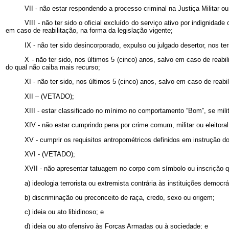
VII - não estar respondendo a processo criminal na Justiça Militar 
VIII - não ter sido o oficial excluído do serviço ativo por indignida
em caso de reabilitação, na forma da legislação vigente;
IX - não ter sido desincorporado, expulso ou julgado desertor, nos te
X - não ter sido, nos últimos 5 (cinco) anos, salvo em caso de reabil
do qual não caiba mais recurso;
XI - não ter sido, nos últimos 5 (cinco) anos, salvo em caso de rea
XII – (VETADO);
XIII - estar classificado no mínimo no comportamento “Bom”, se milit
XIV - não estar cumprindo pena por crime comum, militar ou eleitor
XV - cumprir os requisitos antropométricos definidos em instrução 
XVI - (VETADO);
XVII - não apresentar tatuagem no corpo com símbolo ou inscrição q
a) ideologia terrorista ou extremista contrária às instituições democr
b) discriminação ou preconceito de raça, credo, sexo ou origem;
c) ideia ou ato libidinoso; e
d) ideia ou ato ofensivo às Forças Armadas ou à sociedade; e