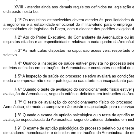
XVIII - atender ainda aos demais requisitos definidos na legislaçã
o disposto nesta Lei.
§ 1º Os requisitos estabelecidos devem atender às peculiaridades d
a ergonomia e a estabilidade emocional do militar-aluno para o empre
necessidades de logística da Força, com o alcance dos padrões exigidos d
§ 2º Ato do Poder Executivo, do Comandante da Aeronáutica ou ins
requisitos citados e as especificidades relativas a cada quadro da Aeronáu
§ 3º As matrículas dispostas no
caput
são acessíveis, respeitado o
seletivo.
§ 4º Quando a inspeção de saúde estiver prevista no processo selet
critérios definidos em instruções da Aeronáutica e constantes no edital d
§ 5º A inspeção de saúde do processo seletivo avaliará as condições
modo a comprovar não existir patologia ou característica incapacitante para
§ 6º Quando o teste de avaliação do condicionamento físico estiver 
avaliação da Aeronáutica, segundo critérios definidos em instruções da Ae
§ 7º O teste de avaliação do condicionamento físico do processo 
Aeronáutica, de modo a comprovar não existir incapacitação para o serviço 
§ 8º Quando o exame de aptidão psicológica ou o teste de aptidão mot
avaliação especializada da Aeronáutica, segundo critérios definidos em in
§ 9º O exame de aptidão psicológica do processo seletivo ou o test
simuladores, homologados e definidos em instruções da Aeronáutica, de mod