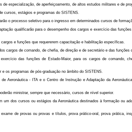
os de especialização, de aperfeiçoamento, de altos estudos militares e de p
s de cursos, estágios e programas do SISTENS.
grarão o processo seletivo para o ingresso em determinados cursos de formaç
aptação qualificarão para o desempenho dos cargos e exercício das funções 
de cargos e funções que requererem capacitação e habilitação específicas.
o dos cargos de comando, de chefia, de direção e de secretário e das funçõe
 o exercício das funções de Estado-Maior, para os cargos de comando, ch
ior e os programas de pós-graduação no âmbito do SISTENS.
o de Aeronáutica - ITA e o Centro de Instrução e Adaptação da Aeronáutica
derão ministrar, sempre que necessário, cursos de nível superior.
 em um dos cursos ou estágios da Aeronáutica destinados à formação ou adap
exame de provas ou provas e títulos, prova prático-oral, prova prática, i