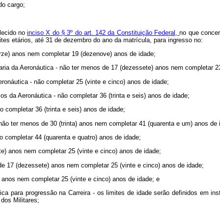
do cargo;
elecido no
inciso X do § 3º do art. 142 da Constituição Federal,
no que concer
tes etários, até 31 de dezembro do ano da matrícula, para ingresso no:
orze) anos nem completar 19 (dezenove) anos de idade;
aria da Aeronáutica - não ter menos de 17 (dezessete) anos nem completar 23 
onáutica - não completar 25 (vinte e cinco) anos de idade;
s da Aeronáutica - não completar 36 (trinta e seis) anos de idade;
 completar 36 (trinta e seis) anos de idade;
não ter menos de 30 (trinta) anos nem completar 41 (quarenta e um) anos de 
o completar 44 (quarenta e quatro) anos de idade;
e) anos nem completar 25 (vinte e cinco) anos de idade;
e 17 (dezessete) anos nem completar 25 (vinte e cinco) anos de idade;
 anos nem completar 25 (vinte e cinco) anos de idade; e
ica para progressão na Carreira - os limites de idade serão definidos em in
dos Militares;