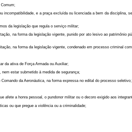
ou Comum;
de ou incompatibilidade, e a praça excluída ou licenciada a bem da disciplina,
rmos da legislação que regula o serviço militar;
itação, na forma da legislação vigente, punido por ato lesivo ao patrimônio p
bilitação, na forma da legislação vigente, condenado em processo criminal co
ar da ativa de Força Armada ou Auxiliar;
al, nem estar submetido à medida de segurança;
do Comando da Aeronáutica, na forma expressa no edital do processo seletivo;
ue afete a honra pessoal, o pundonor militar ou o decoro exigido aos integr
áticas ou que pregue a violência ou a criminalidade;