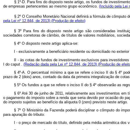
§ 1º-D. Para fins do disposto neste artigo, os fundos de investimento
de empresas pertencentes ao mesmo grupo econômico.
(Incluído pela Lei
§ 2º O Conselho Monetário Nacional definirá a fórmula de cômputo do 
pela Lei nº 12.844, de 2013)
(Produção de efeito)
§ 3º Para fins do disposto neste artigo são consideradas institui
sociedades corretoras de câmbio, de títulos de valores mobiliários, socied
§ 4º O disposto neste artigo aplica-se:
I - exclusivamente a beneficiário residente ou domiciliado no exter
II - às cotas de fundos de investimento exclusivos para investidores
I do
caput
.
(Redação dada pela Lei nº 12.844, de 2013)
(Produção de efeit
§ 4º-A. O percentual mínimo a que se refere o inciso II do § 4º pod
prazo de 2 (dois) anos, contado da data da primeira integralização de cota
§ 5º Os fundos a que se refere o inciso II do § 4º observarão as regras
§ 6º Até 30 de junho de 2011, relativamente aos investimentos em tí
o pagamento do imposto sobre a renda que seria devido por ocasião do paga
do imposto sujeitos ao benefício da alíquota 0 (zero) previsto neste artigo.
§ 7º O Ministério da Fazenda poderá disciplinar o cômputo do impo
para apuração do tributo:
I - o preço de mercado do título, definido pela média aritmética do