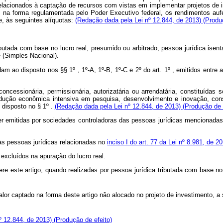
relacionados à captação de recursos com vistas em implementar projetos de 
 na forma regulamentada pelo Poder Executivo federal, os rendimentos aufer
e, às seguintes alíquotas:
(Redação dada pela Lei nº 12.844, de 2013)
(Produ
ributada com base no lucro real, presumido ou arbitrado, pessoa jurídica ise
(Simples Nacional).
am ao disposto nos §§ 1º , 1º-A, 1º-B, 1º-C e 2º do art. 1º , emitidos entre
 concessionária, permissionária, autorizatária ou arrendatária, constituíd
rodução econômica intensiva em pesquisa, desenvolvimento e inovação, con
o disposto no § 1º .
(Redação dada pela Lei nº 12.844, de 2013)
(Produção de 
ser emitidas por sociedades controladoras das pessoas jurídicas mencionadas
e às pessoas jurídicas relacionadas no
inciso I do art. 77 da Lei nº 8.981, de 2
r excluídos na apuração do lucro real.
e este artigo, quando realizadas por pessoa jurídica tributada com base no 
alor captado na forma deste artigo não alocado no projeto de investimento, a s
nº 12.844, de 2013)
(Produção de efeito)