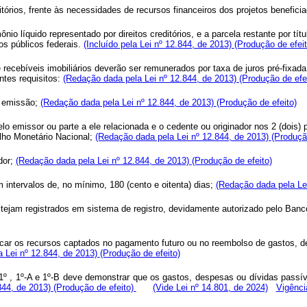
tórios, frente às necessidades de recursos financeiros dos projetos benefici
ônio líquido representado por direitos creditórios, e a parcela restante por t
os públicos federais.
(Incluído pela Lei nº 12.844, de 2013)
(Produção de efeit
e recebíveis imobiliários deverão ser remunerados por taxa de juros pré-fixad
ntes requisitos:
(Redação dada pela Lei nº 12.844, de 2013)
(Produção de efe
a emissão;
(Redação dada pela Lei nº 12.844, de 2013)
(Produção de efeito)
pelo emissor ou parte a ele relacionada e o cedente ou originador nos 2 (dois
lho Monetário Nacional;
(Redação dada pela Lei nº 12.844, de 2013)
(Produçã
dor;
(Redação dada pela Lei nº 12.844, de 2013)
(Produção de efeito)
 intervalos de, no mínimo, 180 (cento e oitenta) dias;
(Redação dada pela Le
estejam registrados em sistema de registro, devidamente autorizado pelo Ban
ar os recursos captados no pagamento futuro ou no reembolso de gastos, des
 Lei nº 12.844, de 2013)
(Produção de efeito)
1º , 1º-A e 1º-B deve demonstrar que os gastos, despesas ou dívidas passíve
.844, de 2013)
(Produção de efeito)
(Vide Lei nº 14.801, de 2024)
Vigênci