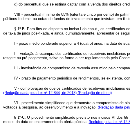
d) do percentual que se estima captar com a venda dos direitos credi
VIII - percentual mínimo de 85% (oitenta e cinco por cento) de patrim
públicos federais ou cotas de fundos de investimento que invistam em títul
§ 1º-B. Para fins do disposto no inciso I do
caput
, os certificados d
de taxa de juros pós-fixada, e ainda, cumulativamente, apresentar os segui
I - prazo médio ponderado superior a 4 (quatro) anos, na data de su
II - vedação à recompra dos certificados de recebíveis imobiliários 
resgate ou pré-pagamento, salvo na forma a ser regulamentada pelo Conse
III - inexistência de compromisso de revenda assumido pelo compra
IV - prazo de pagamento periódico de rendimentos, se existente, com
V - comprovação de que os certificados de recebíveis imobiliários 
(Redação dada pela Lei nº 12.844, de 2013)
(Produção de efeito)
VI - procedimento simplificado que demonstre o compromisso de aloc
voltados à pesquisa, ao desenvolvimento e à inovação.
(Redação dada pela
§ 1º-C. O procedimento simplificado previsto nos incisos VI dos §§ 
meses da data de encerramento da oferta pública.
(Incluído pela Lei nº 12