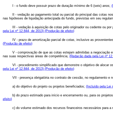
I - o fundo deve possuir prazo de duração mínimo de 6 (seis) anos;
(
II - vedação ao pagamento total ou parcial do principal das cotas nos
nas hipóteses de liquidação antecipada do fundo, previstas em seu regula
III - vedação à aquisição de cotas pelo originador ou cedente ou por
pela Lei nº 12.844, de 2013)
(Produção de efeito)
IV - prazo de amortização parcial de cotas, inclusive as proveniente
(Produção de efeito)
V - comprovação de que as cotas estejam admitidas a negociação em
nas suas respectivas áreas de competência;
(Redação dada pela Lei nº 12
VI - procedimento simplificado que demonstre o objetivo de alocar 
pela Lei nº 12.844, de 2013)
(Produção de efeito)
VII - presença obrigatória no contrato de cessão, no regulamento e
a) do objetivo do projeto ou projetos beneficiados;
(Incluído pela Lei
b) do prazo estimado para início e encerramento ou, para os proje
efeito)
c) do volume estimado dos recursos financeiros necessários para a re