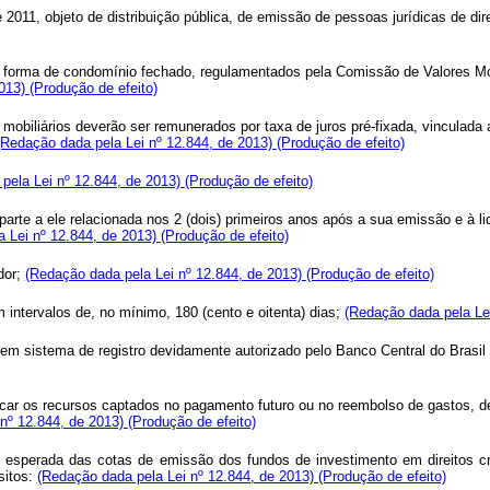
o de 2011, objeto de distribuição pública, de emissão de pessoas jurídicas de di
 a forma de condomínio fechado, regulamentados pela Comissão de Valores Mobi
2013)
(Produção de efeito)
es mobiliários deverão ser remunerados por taxa de juros pré-fixada, vinculada
(Redação dada pela Lei nº 12.844, de 2013)
(Produção de efeito)
pela Lei nº 12.844, de 2013)
(Produção de efeito)
u parte a ele relacionada nos 2 (dois) primeiros anos após a sua emissão e à
 Lei nº 12.844, de 2013)
(Produção de efeito)
dor;
(Redação dada pela Lei nº 12.844, de 2013)
(Produção de efeito)
 intervalos de, no mínimo, 180 (cento e oitenta) dias;
(Redação dada pela Le
ado em sistema de registro devidamente autorizado pelo Banco Central do Bras
ar os recursos captados no pagamento futuro ou no reembolso de gastos, des
 nº 12.844, de 2013)
(Produção de efeito)
de esperada das cotas de emissão dos fundos de investimento em direitos cre
sitos:
(Redação dada pela Lei nº 12.844, de 2013)
(Produção de efeito)