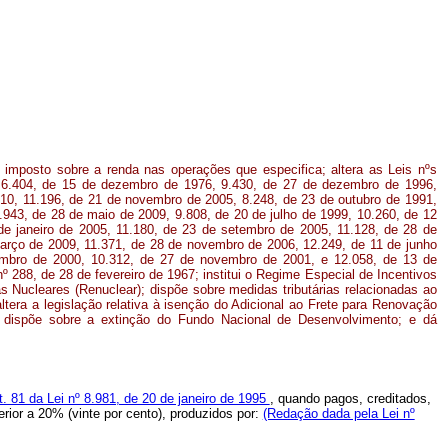
 imposto sobre a renda nas operações que especifica; altera as Leis nºs
 6.404, de 15 de dezembro de 1976, 9.430, de 27 de dezembro de 1996,
10, 11.196, de 21 de novembro de 2005, 8.248, de 23 de outubro de 1991,
.943, de 28 de maio de 2009, 9.808, de 20 de julho de 1999, 10.260, de 12
de janeiro de 2005, 11.180, de 23 de setembro de 2005, 11.128, de 28 de
arço de 2009, 11.371, de 28 de novembro de 2006, 12.249, de 11 de junho
mbro de 2000, 10.312, de 27 de novembro de 2001, e 12.058, de 13 de
nº 288, de 28 de fevereiro de 1967; institui o Regime Especial de Incentivos
 Nucleares (Renuclear); dispõe sobre medidas tributárias relacionadas ao
ltera a legislação relativa à isenção do Adicional ao Frete para Renovação
dispõe sobre a extinção do Fundo Nacional de Desenvolvimento; e dá
rt. 81 da Lei nº 8.981, de 20 de janeiro de 1995
, quando pagos, creditados,
erior a 20% (vinte por cento), produzidos por:
(Redação dada pela Lei nº