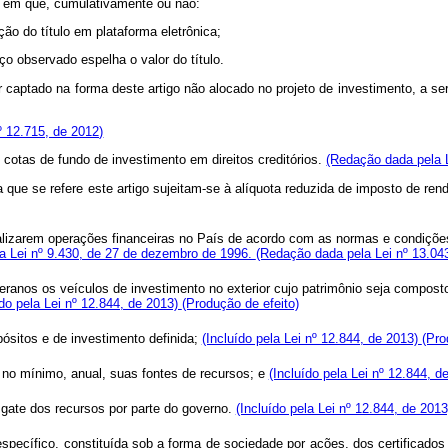
os em que, cumulativamente ou não:
ção do título em plataforma eletrônica;
ço observado espelha o valor do título.
or captado na forma deste artigo não alocado no projeto de investimento, a se
nº 12.715, de 2012)
de cotas de fundo de investimento em direitos creditórios.
(Redação dada pela 
a que se refere este artigo sujeitam-se à alíquota reduzida de imposto de ren
ealizarem operações financeiras no País de acordo com as normas e condiçõe
da Lei nº 9.430, de 27 de dezembro de 1996.
(Redação dada pela Lei nº 13.04
beranos os veículos de investimento no exterior cujo patrimônio seja compo
ído pela Lei nº 12.844, de 2013)
(Produção de efeito)
ósitos e de investimento definida;
(Incluído pela Lei nº 12.844, de 2013)
(Pro
 no mínimo, anual, suas fontes de recursos; e
(Incluído pela Lei nº 12.844, 
esgate dos recursos por parte do governo.
(Incluído pela Lei nº 12.844, de 201
specífico, constituída sob a forma de sociedade por ações, dos certificados