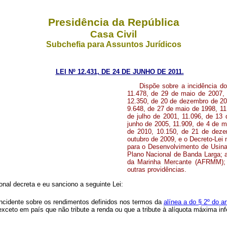
Presidência da República
Casa Civil
Subchefia para Assuntos Jurídicos
LEI Nº 12.431, DE 24 DE JUNHO DE 2011.
Dispõe sobre a incidência do
11.478, de 29 de maio de 2007,
12.350, de 20 de dezembro de 20
9.648, de 27 de maio de 1998, 11
de julho de 2001, 11.096, de 13 
junho de 2005, 11.909, de 4 de m
de 2010, 10.150, de 21 de deze
outubro de 2009, e o Decreto-Lei 
para o Desenvolvimento de Usinas
Plano Nacional de Banda Larga; a
da Marinha Mercante (AFRMM); 
outras providências.
nal decreta e eu sanciono a seguinte Lei:
 incidente sobre os rendimentos definidos nos termos da
alínea a do § 2º do a
 exceto em país que não tribute a renda ou que a tribute à alíquota máxima inf