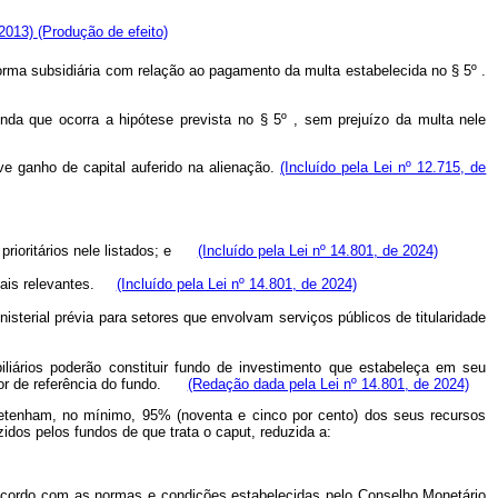
 2013)
(Produção de efeito)
forma subsidiária com relação ao pagamento da multa estabelecida no § 5º .
inda que ocorra a hipótese prevista no § 5º , sem prejuízo da multa nele
ve ganho de capital auferido na alienação.
(Incluído pela Lei nº 12.715, de
s prioritários nele listados; e
(Incluído pela Lei nº 14.801, de 2024)
ociais relevantes.
(Incluído pela Lei nº 14.801, de 2024)
isterial prévia para setores que envolvam serviços públicos de titularidade
biliários poderão constituir fundo de investimento que estabeleça em seu
valor de referência do fundo.
(Redação dada pela Lei nº 14.801, de 2024)
detenham, no mínimo, 95% (noventa e cinco por cento) dos seus recursos
idos pelos fundos de que trata o caput, reduzida a:
de acordo com as normas e condições estabelecidas pelo Conselho Monetário