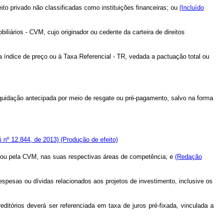
reito privado não classificadas como instituições financeiras; ou
(Incluído
liários - CVM, cujo originador ou cedente da carteira de direitos
 a índice de preço ou à Taxa Referencial - TR, vedada a pactuação total ou
 liquidação antecipada por meio de resgate ou pré-pagamento, salvo na forma
i nº 12.844, de 2013)
(Produção de efeito)
il ou pela CVM, nas suas respectivas áreas de competência; e
(Redação
pesas ou dívidas relacionados aos projetos de investimento, inclusive os
ditórios deverá ser referenciada em taxa de juros pré-fixada, vinculada a