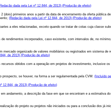
Redação dada pela Lei nº 12.844, de 2013)
(Produção de efeito)
 2 (dois) primeiros anos a partir da data de encerramento da oferta pública de 
mento;
(Redação dada pela Lei nº 12.844, de 2013)
(Produção de efeito)
 partes a eles relacionadas, exceto quando se tratar de cotas cuja classe su
s de rendimentos incorporados, caso existente, com intervalos de, no mínimo,
 mercado organizado de valores mobiliários ou registrados em sistema de re
.844, de 2013)
(Produção de efeito)
os recursos obtidos com a operação em projetos de investimento, inclusive o
 no prospecto, se houver, na forma a ser regulamentada pela CVM:
(Incluído p
 nº 12.844, de 2013)
(Produção de efeito)
tos em andamento, a descrição da fase em que se encontram e a estimativa d
alização do projeto ou projetos não iniciados ou para a conclusão dos já ini