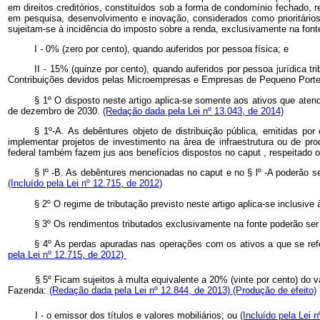
em direitos creditórios, constituídos sob a forma de condomínio fechado, 
em pesquisa, desenvolvimento e inovação, considerados como prioritários
sujeitam-se à incidência do imposto sobre a renda, exclusivamente na font
I - 0% (zero por cento), quando auferidos por pessoa física; e
II - 15% (quinze por cento), quando auferidos por pessoa jurídica t
Contribuições devidos pelas Microempresas e Empresas de Pequeno Porte 
§ 1º O disposto neste artigo aplica-se somente aos ativos que atend
de dezembro de 2030.
(Redação dada pela Lei nº 13.043, de 2014)
§ 1º-A. As debêntures objeto de distribuição pública, emitidas por
implementar projetos de investimento na área de infraestrutura ou de p
federal também fazem jus aos benefícios dispostos no
caput
, respeitado 
§ lº -B. As debêntures mencionadas no
caput
e no § lº -A poderão 
(Incluído pela Lei nº 12.715, de 2012)
§ 2º O regime de tributação previsto neste artigo aplica-se inclusiv
§ 3º Os rendimentos tributados exclusivamente na fonte poderão se
§ 4º As perdas apuradas nas operações com os ativos a que se refer
pela Lei nº 12.715, de 2012)
§ 5º Ficam sujeitos à multa equivalente a 20% (vinte por cento) do v
Fazenda:
(Redação dada pela Lei nº 12.844, de 2013)
(Produção de efeito)
I - o emissor dos títulos e valores mobiliários; ou
(Incluído pela Lei 