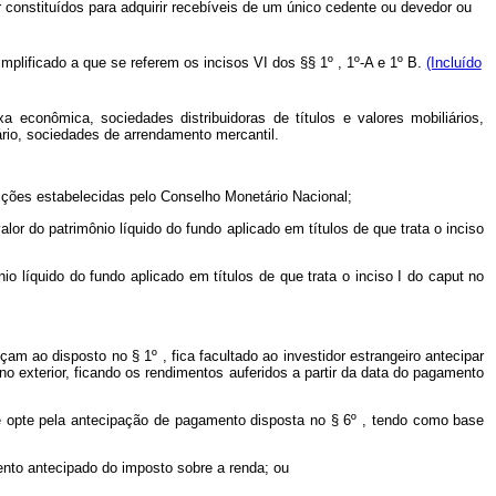
er constituídos para adquirir recebíveis de um único cedente ou devedor ou
plificado a que se referem os incisos VI dos §§ 1º , 1º-A e 1º ­B.
(Incluído
a econômica, sociedades distribuidoras de títulos e valores mobiliários,
ário, sociedades de arrendamento mercantil.
dições estabelecidas pelo Conselho Monetário Nacional;
or do patrimônio líquido do fundo aplicado em títulos de que trata o inciso
io líquido do fundo aplicado em títulos de que trata o inciso I do
caput
no
am ao disposto no § 1º , fica facultado ao investidor estrangeiro antecipar
o exterior, ficando os rendimentos auferidos a partir da data do pagamento
te opte pela antecipação de pagamento disposta no § 6º , tendo como base
ento antecipado do imposto sobre a renda; ou