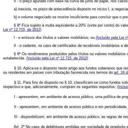
II - o preço apurado com base na curva de juros do papel, nos cas
a) inexista, no prazo de antecedência disposto no inciso I, a negocia
b) o volume negociado se mostre insuficiente para concluir que o pre
§ 8º Fica sujeito à multa equivalente a 20% (vinte por cento) do val
Lei nº 12.715, de 2012)
I - o emissor dos títulos e valores mobiliários; ou
(Incluído pela Lei 
II - o cedente, no caso de certificados de recebíveis imobiliários e 
§ 9º Os rendimentos produzidos pelos títulos ou valores mobiliários 
estabelecida.
(Incluído pela Lei nº 12.715, de 2012)
§ 10. Aplica-se o disposto neste artigo aos fundos soberanos que r
ou residentes em países com tributação favorecida nos termos do
art. 24 
§ 11. Para fins do disposto no § 10, classificam-se como fundos so
respectivo e que, adicionalmente, cumpram os seguintes requisitos:
(Inclu
I - apresentem, em ambiente de acesso público, uma política de prop
II - apresentem, em ambiente de acesso público e em periodicidade,
III - disponibilizem, em ambiente de acesso público, as regras de r
Art. 2º No caso de debêntures emitidas por sociedade de propósito e