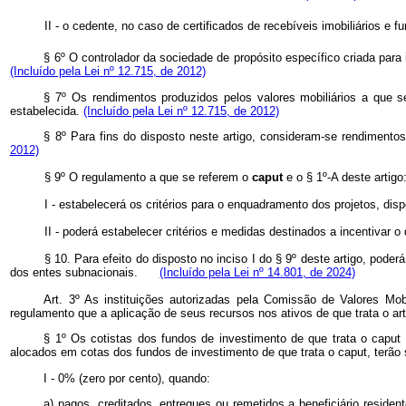
II - o cedente, no caso de certificados de recebíveis imobiliários e f
§ 6º O controlador da sociedade de propósito específico criada para
(Incluído pela Lei nº 12.715, de 2012)
§ 7º Os rendimentos produzidos pelos valores mobiliários a que se
estabelecida.
(Incluído pela Lei nº 12.715, de 2012)
§ 8º Para fins do disposto neste artigo, consideram-se rendimentos
2012)
§ 9º O regulamento a que se referem o
caput
e o § 1º-A deste arti
I - estabelecerá os critérios para o enquadramento dos projetos, dis
II - poderá estabelecer critérios e medidas destinados a incentiva
§ 10. Para efeito do disposto no inciso I do § 9º deste artigo, pode
dos entes subnacionais.
(Incluído pela Lei nº 14.801, de 2024)
Art. 3º As instituições autorizadas pela Comissão de Valores Mobi
regulamento que a aplicação de seus recursos nos ativos de que trata o art
§ 1º Os cotistas dos fundos de investimento de que trata o capu
alocados em cotas dos fundos de investimento de que trata o caput, terão 
I - 0% (zero por cento), quando:
a) pagos, creditados, entregues ou remetidos a beneficiário reside