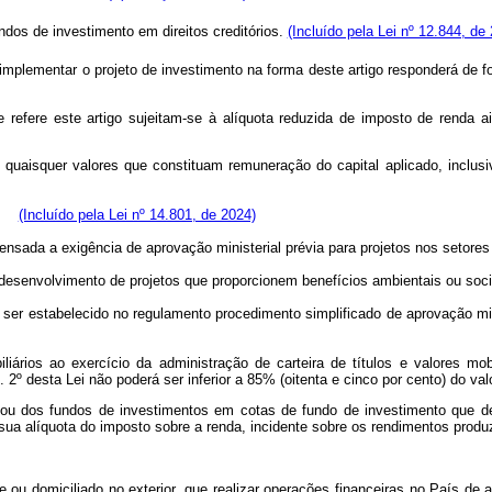
undos de investimento em direitos creditórios.
(Incluído pela Lei nº 12.844, de
 implementar o projeto de investimento na forma deste artigo responderá de 
 refere este artigo sujeitam-se à alíquota reduzida de imposto de renda a
 quaisquer valores que constituam remuneração do capital aplicado, inclusi
go:
(Incluído pela Lei nº 14.801, de 2024)
pensada a exigência de aprovação ministerial prévia para projetos nos setore
r o desenvolvimento de projetos que proporcionem benefícios ambientais ou s
rá ser estabelecido no regulamento procedimento simplificado de aprovação min
liários ao exercício da administração de carteira de títulos e valores mo
. 2º desta Lei não poderá ser inferior a 85% (oitenta e cinco por cento) do 
t ou dos fundos de investimentos em cotas de fundo de investimento que 
sua alíquota do imposto sobre a renda, incidente sobre os rendimentos produz
nte ou domiciliado no exterior, que realizar operações financeiras no País 