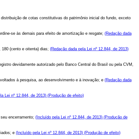
distribuição de cotas constitutivas do patrimônio inicial do fundo, exceto
bordine-se às demais para efeito de amortização e resgate;
(Redação dada
 180 (cento e oitenta) dias;
(Redação dada pela Lei nº 12.844, de 2013)
gistro devidamente autorizado pelo Banco Central do Brasil ou pela CVM,
s voltados à pesquisa, ao desenvolvimento e à inovação; e
(Redação dada
ela Lei nº 12.844, de 2013)
(Produção de efeito)
o seu encerramento;
(Incluído pela Lei nº 12.844, de 2013)
(Produção de
ciados; e
(Incluído pela Lei nº 12.844, de 2013)
(Produção de efeito)