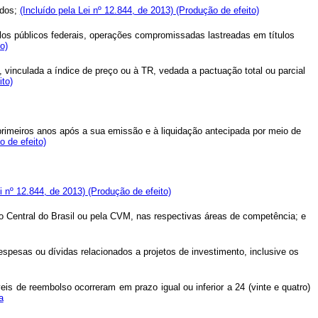
ados;
(Incluído pela Lei nº 12.844, de 2013)
(Produção de efeito)
ítulos públicos federais, operações compromissadas lastreadas em títulos
o)
a, vinculada a índice de preço ou à TR, vedada a pactuação total ou parcial
ito)
) primeiros anos após a sua emissão e à liquidação antecipada por meio de
o de efeito)
i nº 12.844, de 2013)
(Produção de efeito)
co Central do Brasil ou pela CVM, nas respectivas áreas de competência; e
pesas ou dívidas relacionados a projetos de investimento, inclusive os
is de reembolso ocorreram em prazo igual ou inferior a 24 (vinte e quatro)
a