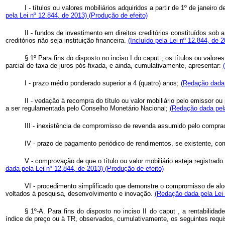
I - títulos ou valores mobiliários adquiridos a partir de 1º de janeir
pela Lei nº 12.844, de 2013)
(Produção de efeito)
II - fundos de investimento em direitos creditórios constituídos sob
creditórios não seja instituição financeira.
(Incluído pela Lei nº 12.844, de 
§ 1º Para fins do disposto no inciso I do
caput
, os títulos ou valor
parcial de taxa de juros pós-fixada, e ainda, cumulativamente, apresentar:
I - prazo médio ponderado superior a 4 (quatro) anos;
(Redação dada 
II - vedação à recompra do título ou valor mobiliário pelo emissor o
a ser regulamentada pelo Conselho Monetário Nacional;
(Redação dada pela
III - inexistência de compromisso de revenda assumido pelo compra
IV - prazo de pagamento periódico de rendimentos, se existente, com
V - comprovação de que o título ou valor mobiliário esteja registr
dada pela Lei nº 12.844, de 2013)
(Produção de efeito)
VI - procedimento simplificado que demonstre o compromisso de aloc
voltados à pesquisa, desenvolvimento e inovação.
(Redação dada pela Lei
§ 1º-A. Para fins do disposto no inciso II do
caput
, a rentabilida
índice de preço ou à TR, observados, cumulativamente, os seguintes requi