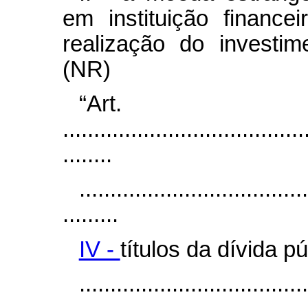
em instituição financei
realização do investim
(NR)
“Ar
.......................................
........
.....................................
.........
IV -
títulos da dívida pú
.....................................