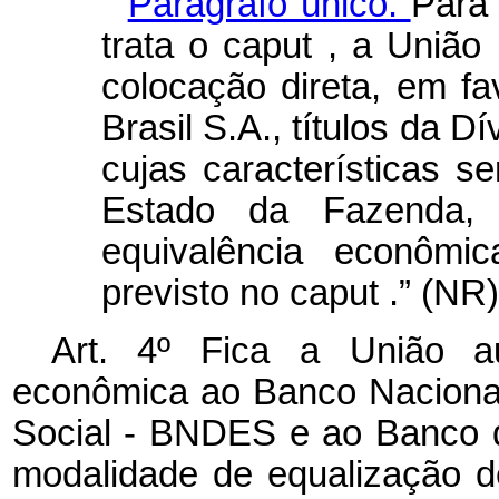
Parágrafo único.
Para 
trata o
caput
, a União 
colocação direta, em f
Brasil S.A., títulos da D
cujas características se
Estado da Fazenda, 
equivalência econômi
previsto no
caput
.” (NR)
Art. 4º Fica a União a
econômica ao Banco Naciona
Social - BNDES e ao Banco d
modalidade de equalização d