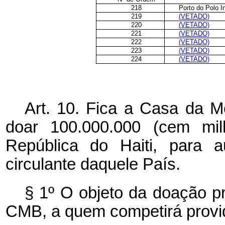
218
Porto do Polo I
219
(VETADO)
220
(VETADO)
221
(VETADO)
222
(VETADO)
223
(VETADO)
224
(VETADO)
Art. 10. Fica a Casa da M
doar 100.000.000 (cem mi
República do Haiti, para a
circulante daquele País.
§ 1º O objeto da doação p
CMB, a quem competirá provide