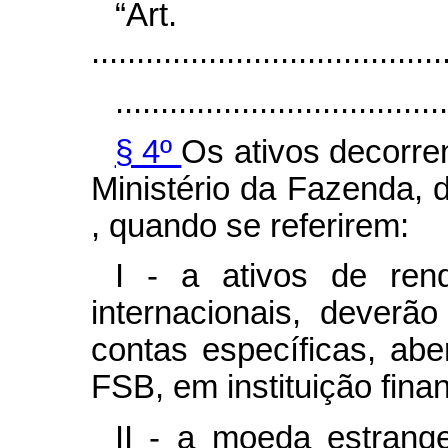
“Ar
.......................................
.....................................
§ 4º
Os ativos decorren
Ministério da Fazenda, d
, quando se referirem:
I - a ativos de ren
internacionais, dever
contas específicas, ab
FSB, em instituição finan
II - a moeda estrange