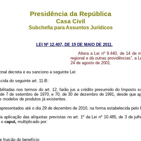
Presidência da República
Casa Civil
Subchefia para Assuntos Jurídicos
LEI Nº 12.407, DE 19 DE MAIO DE 2011.
Altera a Lei nº 9.440, de 14 de 
regional e dá outras providências”, a 
24 de agosto de 2001.
nal decreta e eu sanciono a seguinte Lei:
cida do seguinte art. 11-B:
bilitadas nos termos do art. 12, farão jus a crédito presumido do Imposto s
, de 7 de setembro de 1970, e 70, de 30 de dezembro de 1991, desde que a
 modelos de produtos já existentes.
apresentados até o dia 29 de dezembro de 2010, na forma estabelecida pelo 
da aplicação das alíquotas previstas no art. 1º da Lei nº 10.485, de 3 de ju
a o
caput,
multiplicado por:
e fruição do benefício;