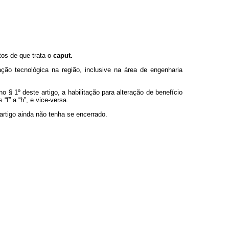
tos de que trata o
caput.
ção tecnológica na região, inclusive na área de engenharia
o § 1º deste artigo, a habilitação para alteração de benefício
 “f” a “h”,
e vice-versa.
rtigo ainda não tenha se encerrado.