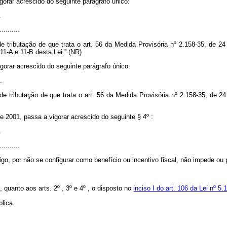
igorar acrescido do seguinte parágrafo único:
.
..........
 de tributação de que trata o art. 56 da Medida Provisória nº 2.158-35, de 
 11-A e 11-B desta Lei.” (NR)
igorar acrescido do seguinte parágrafo único:
.
 de tributação de que trata o art. 56 da Medida Provisória nº 2.158-35, de 
de 2001, passa a vigorar acrescido do seguinte § 4º :
.
..........
igo, por não se configurar como benefício ou incentivo fiscal, não impede ou p
 quanto aos arts. 2º , 3º e 4º , o disposto no
inciso I do art. 106 da Lei nº 5
lica.