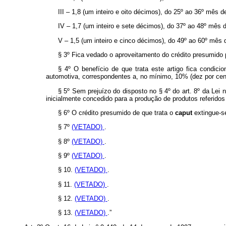
III – 1,8 (um inteiro e oito décimos), do 25º ao 36º mês d
IV – 1,7 (um inteiro e sete décimos), do 37º ao 48º mês d
V – 1,5 (um inteiro e cinco décimos), do 49º ao 60º mês d
§ 3º Fica vedado o aproveitamento do crédito presumido p
§ 4º O benefício de que trata este artigo fica condic
automotiva, correspondentes a, no mínimo, 10% (dez por cent
§ 5º Sem prejuízo do disposto no § 4º do art. 8º da Lei n
inicialmente concedido para a produção de produtos referidos 
§ 6º O crédito presumido de que trata o
caput
extingue-s
§ 7º
(VETADO)
.
§ 8º
(VETADO)
.
§ 9º
(VETADO)
.
§ 10.
(VETADO)
.
§ 11.
(VETADO)
.
§ 12.
(VETADO)
.
§ 13.
(VETADO)
.”