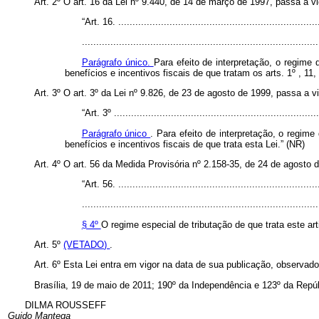
Art. 2º O art. 16 da Lei nº 9.440, de 14 de março de 1997, passa a v
“Art. 16. ......................................................................
...................................................................................
Parágrafo único.
Para efeito de interpretação, o regime
benefícios e incentivos fiscais de que tratam os arts. 1º , 11,
Art. 3º O art. 3º da Lei nº 9.826, de 23 de agosto de 1999, passa a v
“Art. 3º ........................................................................
Parágrafo único
.
Para efeito de interpretação, o regime
benefícios e incentivos fiscais de que trata esta Lei.” (NR)
Art. 4º O art. 56 da Medida Provisória nº 2.158-35, de 24 de agosto 
“Art. 56. ......................................................................
...................................................................................
§ 4º
O regime especial de tributação de que trata este art
Art. 5º
(VETADO)
.
Art. 6º Esta Lei entra em vigor na data de sua publicação, observado,
Brasília, 19 de maio de 2011; 190º da Independência e 123º da Repúb
DILMA ROUSSEFF
Guido Mantega