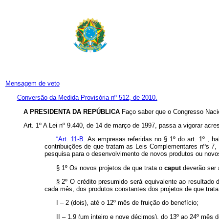
Mensagem de veto
Conversão da Medida Provisória nº 512, de 2010.
A PRESIDENTA DA REPÚBLICA
Faço saber que o Congresso Nacio
Art. 1º A Lei nº 9.440, de 14 de março de 1997, passa a vigorar acres
“Art. 11-B.
As empresas referidas no § 1º do art. 1º , ha
contribuições de que tratam as Leis Complementares nºs 7
pesquisa para o desenvolvimento de novos produtos ou novos
§ 1º Os novos projetos de que trata o
caput
deverão ser 
§ 2º O crédito presumido será equivalente ao resultado 
cada mês, dos produtos constantes dos projetos de que trat
I – 2 (dois), até o 12º mês de fruição do benefício;
II – 1,9 (um inteiro e nove décimos), do 13º ao 24º mês d