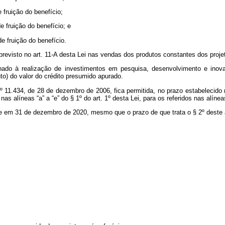
e fruição do benefício;
e fruição do benefício; e
e fruição do benefício.
revisto no art. 11-A desta Lei nas vendas dos produtos constantes dos proje
ionado à realização de investimentos em pesquisa, desenvolvimento e inova
o) do valor do crédito presumido apurado.
º 11.434, de 28 de dezembro de 2006, fica permitida, no prazo estabelecido n
nas alíneas “a” a “e”
do § 1º do art. 1º desta Lei, para os referidos nas alíneas
e em 31 de dezembro de 2020, mesmo que o prazo de que trata o § 2º deste a