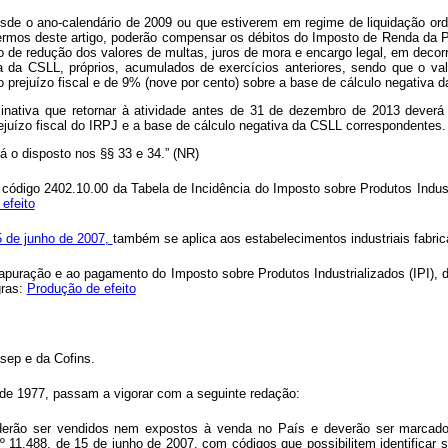
de o ano-calendário de 2009 ou que estiverem em regime de liquidação ordiná
rmos deste artigo, poderão compensar os débitos do Imposto de Renda da Pe
de redução dos valores de multas, juros de mora e encargo legal, em decorr
va da CSLL, próprios, acumulados de exercícios anteriores, sendo que o va
o prejuízo fiscal e de 9% (nove por cento) sobre a base de cálculo negativa 
a inativa que retornar à atividade antes de 31 de dezembro de 2013 deverá
uízo fiscal do IRPJ e a base de cálculo negativa da CSLL correspondentes.
rá o disposto nos §§ 33 e 34.” (NR)
 código 2402.10.00 da Tabela de Incidência do Imposto sobre Produtos Industri
efeito
15 de junho de 2007,
também se aplica aos estabelecimentos industriais fabrica
s à apuração e ao pagamento do Imposto sobre Produtos Industrializados (IPI
gras:
Produção de efeito
asep e da Cofins.
 de 1977, passam a vigorar com a seguinte redação:
derão ser vendidos nem expostos à venda no País e deverão ser marcado
º 11.488, de 15 de junho de 2007, com códigos que possibilitem identificar s