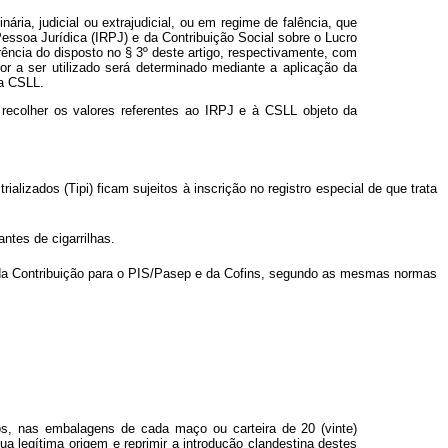
ria, judicial ou extrajudicial, ou em regime de falência, que
ssoa Jurídica (IRPJ) e da Contribuição Social sobre o Lucro
ência do disposto no § 3º deste artigo, respectivamente, com
lor a ser utilizado será determinado mediante a aplicação da
da CSLL.
 recolher os valores referentes ao IRPJ e à CSLL objeto da
alizados (Tipi) ficam sujeitos à inscrição no registro especial de que trata
ntes de cigarrilhas.
), da Contribuição para o PIS/Pasep e da Cofins, segundo as mesmas normas
s, nas embalagens de cada maço ou carteira de 20 (vinte)
ua legítima origem e reprimir a introdução clandestina destes