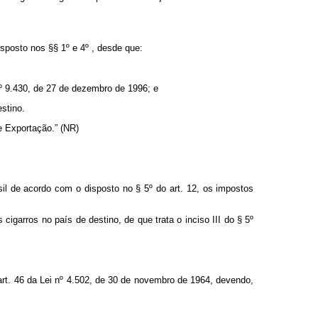
isposto nos §§ 1º e 4º , desde que:
 nº 9.430, de 27 de dezembro de 1996; e
stino.
e Exportação.” (NR)
sil de acordo com o disposto no § 5º do art. 12, os impostos
igarros no país de destino, de que trata o inciso III do § 5º
 art. 46 da Lei nº 4.502, de 30 de novembro de 1964, devendo,