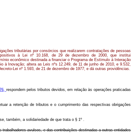
gações tributárias por consórcios que realizarem contratações de pessoas
ispositivos à Lei nº 10.168, de 29 de dezembro de 2000, que institui
omínio econômico destinada a financiar o Programa de Estímulo à Interação
o à Inovação; altera as Leis nºs 12.249, de 11 de junho de 2010, e 9.532,
ecreto-Lei nº 1.593, de 21 de dezembro de 1977; e dá outras providências.
976,
respondem pelos tributos devidos, em relação às operações praticadas
etuar a retenção de tributos e o cumprimento das respectivas obrigações
se, também, a solidariedade de que trata o § 1º .
s trabalhadores avulsos, e das contribuições destinadas a outras entidades