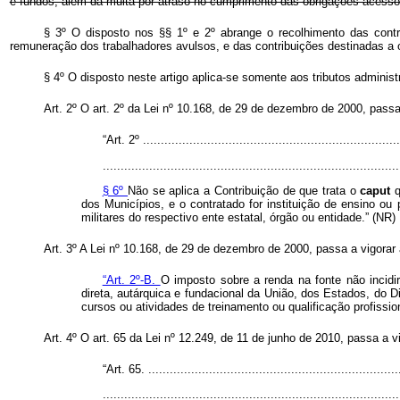
e fundos, além da multa por atraso no cumprimento das obrigações acessó
§ 3º O disposto nos §§ 1º e 2º abrange o recolhimento das contri
remuneração dos trabalhadores avulsos, e das contribuições destinadas a 
§ 4º O disposto neste artigo aplica-se somente aos tributos administ
Art. 2º O art. 2º da Lei nº 10.168, de 29 de dezembro de 2000, passa
“Art. 2º .........................................................................
...................................................................................
§ 6º
Não se aplica a Contribuição de que trata o
caput
dos Municípios, e o contratado for instituição de ensino ou 
militares do respectivo ente estatal, órgão ou entidade.” (NR)
Art. 3º A Lei nº 10.168, de 29 de dezembro de 2000, passa a vigorar 
“Art. 2º-B.
O imposto sobre a renda na fonte não incidi
direta, autárquica e fundacional da União, dos Estados, do 
cursos ou atividades de treinamento ou qualificação profission
Art. 4º O art. 65 da Lei nº 12.249, de 11 de junho de 2010, passa a 
“Art. 65. .......................................................................
...................................................................................