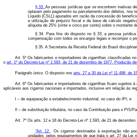
§ 33.
As pessoas jurídicas que se encontrem inativas des
optaram pelo pagamento ou parcelamento dos débitos, nos te
Líquido (CSLL) apurados em razão da concessão do benefício 
a utilização de prejuízo fiscal e da base de cálculo negati
alíquota de 25% (vinte e cinco por cento) sobre o montante d
§ 34. Para fins do disposto no § 33, a pessoa jurídic
compensação com todos os encargos legais e recompor o prej
§ 35. A Secretaria da Receita Federal do Brasil disciplina
Art. 5º Os fabricantes e importadores de cigarrilhas classificadas no
o
art. 1º do Decreto-Lei nº 1.593, de 21 de dezembro de 1977.
Produção de 
Parágrafo único. O disposto nos
arts. 27 a 30 da Lei nº 11.488, de 
Art. 6º Os fabricantes e importadores de cigarrilhas ficam sujeito
aplicáveis aos cigarros nacionais e importados, inclusive em relação às re
I – de equiparação a estabelecimento industrial, no caso do IPI; e
II – de substituição tributária, no caso da Contribuição para o PIS/P
Art. 7º Os arts.
12 e 18 do Decreto-Lei nº 1.593, de 21 de dezembro
“Art. 12
.
Os cigarros destinados à exportação não po
unidades, pelos equipamentos de que trata o art. 27 da Lei n