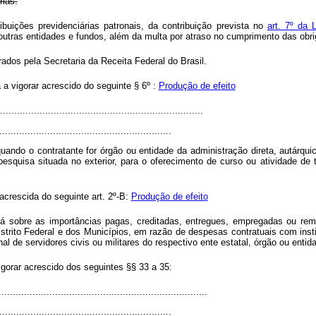
rias.
buições previdenciárias patronais, da contribuição prevista no
art. 7º da
outras entidades e fundos, além da multa por atraso no cumprimento das obr
rados pela Secretaria da Receita Federal do Brasil.
 a vigorar acrescido do seguinte § 6º :
Produção de efeito
.......................................................................
.............................................................
quando o contratante for órgão ou entidade da administração direta, autárqui
pesquisa situada no exterior, para o oferecimento de curso ou atividade de t
acrescida do seguinte art. 2º-B:
Produção de efeito
rá sobre as importâncias pagas, creditadas, entregues, empregadas ou reme
Distrito Federal e dos Municípios, em razão de despesas contratuais com inst
al de servidores civis ou militares do respectivo ente estatal, órgão ou entida
vigorar acrescido dos seguintes §§ 33 a 35:
.........................................................................
.............................................................