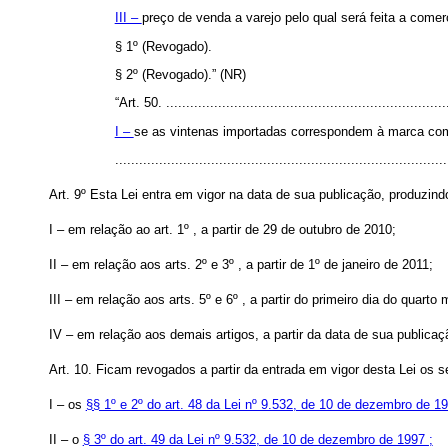
III –
preço de venda a varejo pelo qual será feita a comer
§ 1º (Revogado).
§ 2º (Revogado).” (NR)
“Art. 50. .......................................................................
I –
se as vintenas importadas correspondem à marca com
.................................................................................
Art. 9º Esta Lei entra em vigor na data de sua publicação, produzindo
I – em relação ao art. 1º , a partir de 29 de outubro de 2010;
II – em relação aos arts. 2º e 3º , a partir de 1º de janeiro de 2011;
III – em relação aos arts. 5º e 6º , a partir do primeiro dia do quar
IV – em relação aos demais artigos, a partir da data de sua publicaç
Art. 10. Ficam revogados a partir da entrada em vigor desta Lei os s
I – os
§§ 1º e 2º do art. 48 da Lei nº 9.532, de 10 de dezembro de 19
II – o
§ 3º do art. 49 da Lei nº 9.532, de 10 de dezembro de 1997 ;