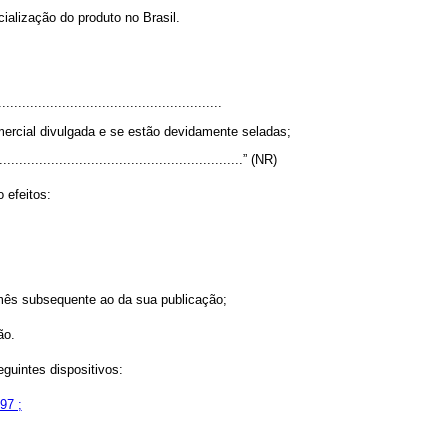
cialização do produto no Brasil.
.......................................................
ercial divulgada e se estão devidamente seladas;
...............................................................” (NR)
 efeitos:
to mês subsequente ao da sua publicação;
ão.
eguintes dispositivos:
97 ;