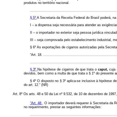
produtos no território nacional.
...................................................................................
§ 5º
A Secretaria da Receita Federal do Brasil poderá, na
I – a dispensa seja necessária para atender as exigência
II – o importador no exterior seja pessoa jurídica vincul
III – seja comprovada pelo estabelecimento industrial, m
§ 6º As exportações de cigarros autorizadas pela Secreta
“Art. 18. .......................................................................
...................................................................................
§ 3º
Na hipótese de cigarros de que trata o
caput,
cuja 
devidos, bem como a multa de que trata o § 1º do presente art
§ 4º O disposto no § 3º aplica-se inclusive à hipótese d
do art. 12.”
(NR)
Art. 8º Os arts.
48 e 50 da Lei nº 9.532, de 10 de dezembro de 1997
“Art. 48
.
O importador deverá requerer à Secretaria da R
no requerimento, prestar as seguintes informações:
...................................................................................