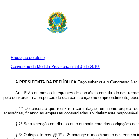
Produção de efeito
Conversão da Medida Provisória nº 510, de 2010.
A PRESIDENTA DA REPÚBLICA
Faço saber que o Congresso Nacio
Art. 1º As empresas integrantes de consórcio constituído nos term
pelo consórcio, na proporção de sua participação no empreendimento, obse
§ 1º O consórcio que realizar a contratação, em nome próprio, de
acessórias, ficando as empresas consorciadas solidariamente responsávei
§ 2º Se a retenção de tributos ou o cumprimento das obrigações acess
§ 3º O disposto nos §§ 1º e 2º abrange o recolhimento das contribui