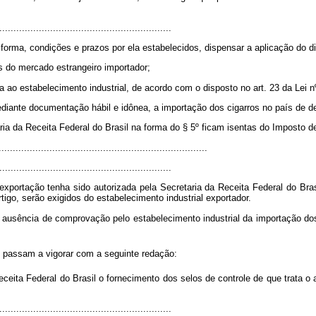
.............................................................
 forma, condições e prazos por ela estabelecidos, dispensar a aplicação do d
s do mercado estrangeiro importador;
ada ao estabelecimento industrial, de acordo com o disposto no art. 23 da Lei
ediante documentação hábil e idônea, a importação dos cigarros no país de de
ria da Receita Federal do Brasil na forma do § 5º ficam isentas do Imposto d
.........................................................................
.............................................................
exportação tenha sido autorizada pela Secretaria da Receita Federal do Bra
igo, serão exigidos do estabelecimento industrial exportador.
e ausência de comprovação pelo estabelecimento industrial da importação dos c
, passam a vigorar com a seguinte redação:
eceita Federal do Brasil o fornecimento dos selos de controle de que trata o
.............................................................