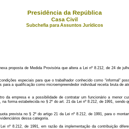
Presidência da República
Casa Civil
Subchefia para Assuntos Jurídicos
a proposta de Medida Provisória que altera a Lei nº 8.212, de 24 de julho
ondições especiais para que o trabalhador conhecido como “informal” poss
s para a qualificação como microempreendedor individual receita bruta de 
stro da empresa e a possibilidade de contratar um funcionário a menor c
, na forma estabelecida no § 2º do art. 21 da Lei nº 8.212, de 1991, sendo q
quota prevista no § 2º do artigo 21 da Lei nº 8.212, de 1991, para o mont
videnciários dessa categoria.
a Lei nº 8.212, de 1991, em razão da implementação da contribuição difer