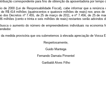
ribuição correspondente para fins de obtenção da aposentadoria por tempo d
o de 2000 (Lei de Responsabilidade Fiscal), cabe informar que a renúncia 
 e de R$ 414 milhões (quatrocentos e quatorze milhões de reais) nos anos
ição dos Decretos nº 7.455, de 25 de março de 2011, e nº 7.456, de 25 de 
 milhões (cento e trinta e seis milhões de reais) restantes serão advindos da
busca o aumento do número de empreendedores individuais na economia form
endedor.
ão da medida provisória que ora submetemos à elevada apreciação de Vossa E
Respeitosamente,
Guido Mantega
Fernando Damata Pimentel
Garibaldi Alves Filho