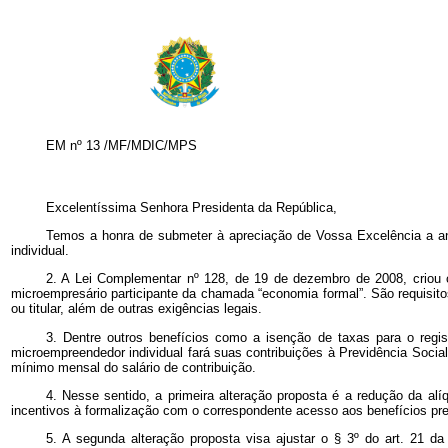
EM nº 13 /MF/MDIC/MPS
Excelentíssima Senhora Presidenta da República,
Temos a honra de submeter à apreciação de Vossa Excelência a anex
individual.
2. A Lei Complementar nº 128, de 19 de dezembro de 2008, criou c
microempresário participante da chamada “economia formal”. São requisito
ou titular, além de outras exigências legais.
3. Dentre outros benefícios como a isenção de taxas para o regi
microempreendedor individual fará suas contribuições à Previdência Social
mínimo mensal do salário de contribuição.
4. Nesse sentido, a primeira alteração proposta é a redução da alí
incentivos à formalização com o correspondente acesso aos benefícios pre
5. A segunda alteração proposta visa ajustar o § 3º do art. 21 d