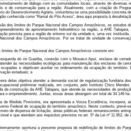
 o estreitamento de diálogo com as comunidades locais, através de diversas
iais e de conservação para a região. Atualmente, com a criação do Progra
rio do Desenvolvimento Agrário, vislumbrou-se uma possibilidade concreta d
egião conhecida como “Ramal do Pito Aceso”, área aqui proposta à desafetaçã
visão dos limites do Parque Nacional dos Campos Amazônicos, os estudos do
mpreendimento de aproveitamento hidroelétrico na região, a AHE Tabajar
o prevista para a região de entorno sul da unidade e, uma vez instituída,
e Nacional dos Campos Amazônicos. Por se tratar de unidade de conservação
dos limites do Parque Nacional dos Campos Amazônicos consiste em:
 esquerda do rio Guariba, conexão com o Mosaico Apuí, enclave de cerrad
tender às necessidades ecológicas para manutenção dos enclaves de cerra
upadas e objetivam auxiliar no ordenamento da ocupação do território. Pos
rvação estaduais; e
meira delas objetiva atender a demanda social de regularização fundiária 
pacional preliminar realizada, em conjunto, pelo Instituto Chico Mendes
da de construção da AHE Tabajara, que atende às necessidades de produção
l para o empreendimento. Juntas, essas áreas abrangem um total de 34.149 ha.
 de Medida Provisória, ora apresentada a Vossa Excelência, incorpora, ain
erno Federal de ocupação do território amazônico. Neste contexto, prevê-s
r meio de dispensa de licitação, áreas públicas federais remanescentes ant
onal e que atendam aos requisitos previstos no art. 5º da Lei nº 11.952, de 
xtremamente oportuna a presente proposta de redefinição de limites do P