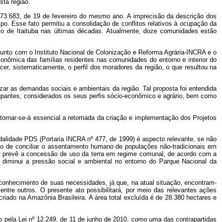
sta região.
 73.683, de 19 de fevereiro do mesmo ano. A imprecisão da descrição dos
o. Esse fato permitiu a consolidação de conflitos relativos à ocupação da
pio de Itaituba nas últimas décadas. Atualmente, doze comunidades estão
njunto com o Instituto Nacional de Colonização e Reforma Agrária-INCRA e o
econômica das famílias residentes nas comunidades do entorno e interior do
cer, sistematicamente, o perfil dos moradores da região, o que resultou na
zar as demandas sociais e ambientais da região. Tal proposta foi entendida
cupantes, considerados os seus perfis sócio-econômico e agrário, bem como
o, tornar-se-á essencial a retomada da criação e implementação dos Projetos
alidade PDS (Portaria INCRA nº 477, de 1999) é aspecto relevante, se não
o de conciliar o assentamento humano de populações não-tradicionais em
S prevê a concessão de uso da terra em regime comunal, de acordo com a
e diminui a pressão social e ambiental no entorno do Parque Nacional da
conhecimento de suas necessidades, já que, na atual situação, encontram-
ntre outros. O presente ato possibilitará, por meio das relevantes ações
iado na Amazônia Brasileira. A área total excluída é de 28.380 hectares e
o pela Lei nº 12.249, de 11 de junho de 2010, como uma das contrapartidas