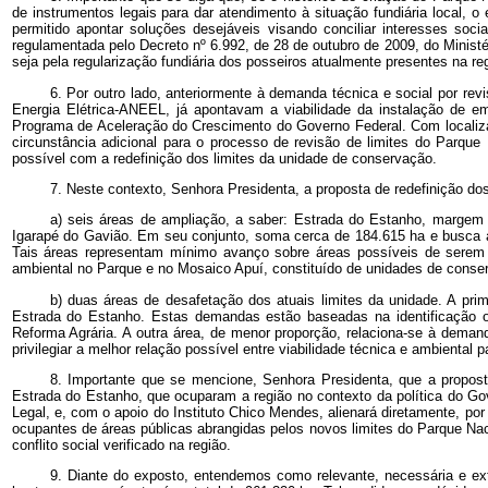
de instrumentos legais para dar atendimento à situação fundiária local,
permitido apontar soluções desejáveis visando conciliar interesses soc
regulamentada pelo Decreto nº 6.992, de 28 de outubro de 2009, do Ministé
seja pela regularização fundiária dos posseiros atualmente presentes na r
6. Por outro lado, anteriormente à demanda técnica e social por re
Energia Elétrica-ANEEL, já apontavam a viabilidade da instalação de e
Programa de Aceleração do Crescimento do Governo Federal. Com localizaçã
circunstância adicional para o processo de revisão de limites do Parqu
possível com a redefinição dos limites da unidade de conservação.
7. Neste contexto, Senhora Presidenta, a proposta de redefinição 
a) seis áreas de ampliação, a saber: Estrada do Estanho, margem
Igarapé do Gavião. Em seu conjunto, soma cerca de 184.615 ha e busca a
Tais áreas representam mínimo avanço sobre áreas possíveis de serem oc
ambiental no Parque e no Mosaico Apuí, constituído de unidades de conse
b) duas áreas de desafetação dos atuais limites da unidade. A pri
Estrada do Estanho. Estas demandas estão baseadas na identificação ocu
Reforma Agrária. A outra área, de menor proporção, relaciona-se à deman
privilegiar a melhor relação possível entre viabilidade técnica e ambienta
8. Importante que se mencione, Senhora Presidenta, que a proposta
Estrada do Estanho, que ocuparam a região no contexto da política do Gov
Legal, e, com o apoio do Instituto Chico Mendes, alienará diretamente, po
ocupantes de áreas públicas abrangidas pelos novos limites do Parque Naci
conflito social verificado na região.
9. Diante do exposto, entendemos como relevante, necessária e e