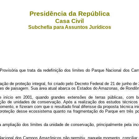
Presidência da República
Casa Civil
Subchefia para Assuntos Jurídicos
ovisória que trata da redefinição dos limites do Parque Nacional dos C
 de proteção integral, foi criado pelo Decreto Federal de 21 de junho de 20
des de paisagem. Sua área atual abarca os Estados do Amazonas, de Rondôn
 início em 2001, quando grandes extensões de terras públicas, com bai
ção de unidades de conservação. Após a realização dos estudos técnicos pe
omento, e fizeram com que o resultado final diferisse da proposta técnica 
 proteção desse ecossistema quanto na fragmentação do Parque em três p
é a ampliação dos limites da unidade de conservação, principalmente pela i
e Nacional dos Campos Amazônicos não permitiu, naquele momento, conciliar 