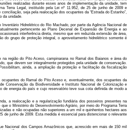
 reuniões realizadas durante esses anos de implementação da unidade, tem
ma Terra Legal, instituído pela Lei nº 11.952, de 25 de junho de 2009 e
e conciliação, seja pela realocação dos ocupantes da “Estrada do Estanho”,
o da unidade.
 Inventário Hidrelétrico do Rio Machado, por parte da Agência Nacional de
a, atualmente pertencente ao Plano Decenal de Expansão de Energia e ao
 ocasionará interferência direta, mesmo que em reduzida extensão de área,
 do grupo de proteção integral, o aproveitamento hidrelétrico somente é
o na região do Pito Aceso, campinarana no Ramal dos Baianos e área do
do, que devem ser integralmente protegidos pela unidade de conservação.
sibilitam, ainda, a ampliação da proteção e facilitação da fiscalização
dos ocupantes do Ramal do Pito Aceso e, eventualmente, dos ocupantes da
 de Conservação da Biodiversidade e Instituto Nacional de Colonização e
 de energia do país e cujo reservatório teve sua cota definida de modo a
da, a realocação e a regularização fundiária dos posseiros presentes na
e que o Ministério do Desenvolvimento Agrário, por meio do Programa Terra
ropizadas e não ocupadas não superiores a um mil e quinhentos hectares aos
25 de junho de 2009. Esta medida é essencial para distencionar o relevante
arque Nacional dos Campos Amazônicos que, acrescido em mais de 150 mil