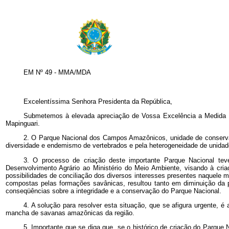
EM Nº 49 - MMA/MDA
Excelentíssima Senhora Presidenta da República,
Submetemos à elevada apreciação de Vossa Excelência a Medida Pr
Mapinguari.
2. O Parque Nacional dos Campos Amazônicos, unidade de conservação
diversidade e endemismo de vertebrados e pela heterogeneidade de unida
3. O processo de criação deste importante Parque Nacional teve
Desenvolvimento Agrário ao Ministério do Meio Ambiente, visando à cria
possibilidades de conciliação dos diversos interesses presentes naquele m
compostas pelas formações savânicas, resultou tanto em diminuição da
conseqüências sobre a integridade e a conservação do Parque Nacional.
4. A solução para resolver esta situação, que se afigura urgente, 
mancha de savanas amazônicas da região.
5. Importante que se diga que, se o histórico de criação do Parqu