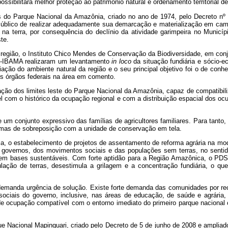
ssibilitará melhor proteção ao patrimônio natural e ordenamento territorial de
es do Parque Nacional da Amazônia, criado no ano de 1974, pelo Decreto nº
 Público de realizar adequadamente sua demarcação e materialização em camp
 na terra, por consequência do declínio da atividade garimpeira no Municí
te.
a região, o Instituto Chico Mendes de Conservação da Biodiversidade, em co
eis-IBAMA realizaram um levantamento
in loco
da situação fundiária e sócio-
ção do ambiente natural da região e o seu principal objetivo foi o de conhe
es órgãos federais na área em comento.
ção dos limites leste do Parque Nacional da Amazônia, capaz de compatibili
 com o histórico da ocupação regional e com a distribuição espacial dos o
de um conjunto expressivo das famílias de agricultores familiares. Para tant
mas de sobreposição com a unidade de conservação em tela.
a, o estabelecimento de projetos de assentamento de reforma agrária na mod
 governos, dos movimentos sociais e das populações sem terras, no sentid
 em bases sustentáveis. Com forte aptidão para a Região Amazônica, o PD
ulação de terras, desestimula a grilagem e a concentração fundiária, o qu
a demanda urgência de solução. Existe forte demanda das comunidades por re
ociais do governo, inclusive, nas áreas de educação, de saúde e agrária, e
ocupação compatível com o entorno imediato do primeiro parque nacional cr
ue Nacional Mapinguari, criado pelo Decreto de 5 de junho de 2008 e ampliad