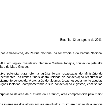
Brasília, 12 de agosto de 2011.
ampos Amazônicos, do Parque Nacional da Amazônia e do Parque Nacional
06 em região inserida no interflúvio Madeira/Tapajós, conhecido pela alta
ia e do Mato Grosso.
xo potencial para reforma agrária, foram repassadas do Ministério do
rtinentes, os limites finais desta unidade de conservação refletiram as
inicialmente concebida. A exclusão de algumas áreas, especialmente aquelas
orções isoladas, comprometendo a sua conservação e gestão, com sérias
ncorporação da área da “Estrada do Estanho”, área compreendida pela maior
os interesses dos atores sociais envolvidos, muito em função da ausência