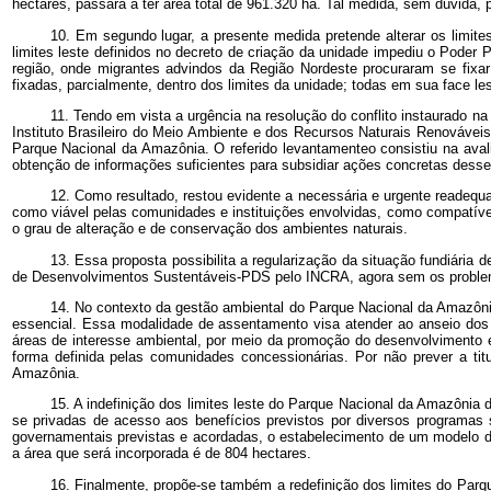
hectares, passará a ter área total de 961.320 ha. Tal medida, sem dúvida, po
10. Em segundo lugar, a presente medida pretende alterar os limit
limites leste definidos no decreto de criação da unidade impediu o Poder
região, onde migrantes advindos da Região Nordeste procuraram se fixar
fixadas, parcialmente, dentro dos limites da unidade; todas em sua face les
11. Tendo em vista a urgência na resolução do conflito instaurado n
Instituto Brasileiro do Meio Ambiente e dos Recursos Naturais Renováv
Parque Nacional da Amazônia. O referido levantamenteo consistiu na avalia
obtenção de informações suficientes para subsidiar ações concretas dess
12. Como resultado, restou evidente a necessária e urgente readequa
como viável pelas comunidades e instituições envolvidas, como compatível
o grau de alteração e de conservação dos ambientes naturais.
13. Essa proposta possibilita a regularização da situação fundiária 
de Desenvolvimentos Sustentáveis-PDS pelo INCRA, agora sem os proble
14. No contexto da gestão ambiental do Parque Nacional da Amazôni
essencial. Essa modalidade de assentamento visa atender ao anseio dos
áreas de interesse ambiental, por meio da promoção do desenvolvimento
forma definida pelas comunidades concessionárias. Por não prever a tit
Amazônia.
15. A indefinição dos limites leste do Parque Nacional da Amazôni
se privadas de acesso aos benefícios previstos por diversos programas s
governamentais previstas e acordadas, o estabelecimento de um modelo de 
a área que será incorporada é de 804 hectares.
16. Finalmente, propõe-se também a redefinição dos limites do Parq