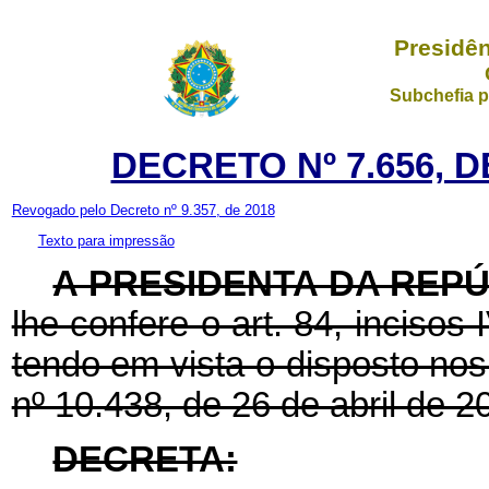
Presidên
Subchefia p
DECRETO Nº 7.656, D
Revogado pelo Decreto nº 9.357, de 2018
Texto para impressão
A PRESIDENTA DA REP
lhe confere o art. 84, incisos 
tendo em vista o disposto nos a
nº 10.438, de 26 de abril de 2
DECRETA: