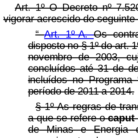
Art. 1º O Decreto nº 7.52
vigorar acrescido do seguinte 
“
Art. 1º-A.
Os contr
disposto no § 1º do art. 
novembro de 2003, cuj
concluídos até 31 de d
incluídos no Program
período de 2011 a 2014.
§ 1º As regras de tran
a que se refere o
caput
de Minas e Energia d