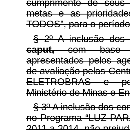
cumprimento de seus 
metas e as priorida
TODOS”, para o período
§ 2º A inclusão dos 
caput,
com base 
apresentados pelos age
de avaliação pelas Centra
ELETROBRAS e post
Ministério de Minas e En
§ 3º A inclusão dos co
no Programa “LUZ PARA
2011 a 2014, não prejud