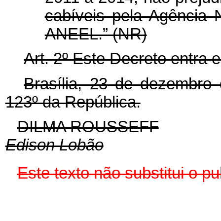
cabíveis pela Agência N
ANEEL.” (NR)
Art. 2º Este Decreto entra 
Brasília, 23 de dezembro
123º da República.
DILMA ROUSSEFF
Edison Lobão
Este texto não substitui o 