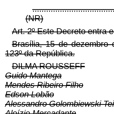
...................................
(NR)
Art. 2º Este Decreto entra 
Brasília, 15 de dezembro 
123º da República.
DILMA ROUSSEFF
Guido Mantega
Mendes Ribeiro Filho
Edson Lobão
Alessandro Golombiewski Tei
Aloízio Mercadante