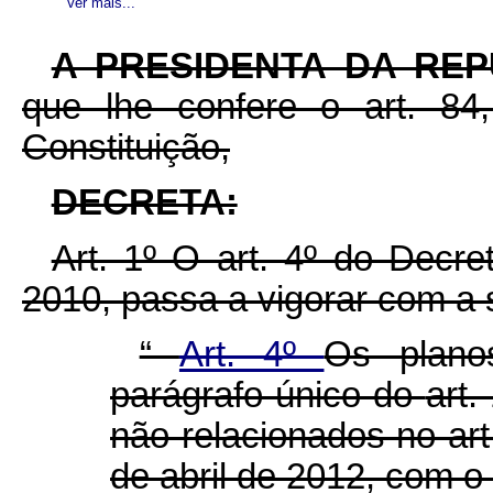
Ver mais...
A PRESIDENTA DA RE
que lhe confere o art. 84,
Constituição,
DECRETA:
Art. 1º O art. 4º do Decr
2010, passa a vigorar com a 
“
Art. 4º
Os plano
parágrafo único do
art.
não relacionados no art
de abril de 2012, com o