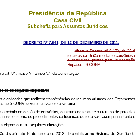
Presidência da República
Casa Civil
Subchefia para Assuntos Jurídicos
DECRETO Nº 7.641, DE 12 DE DEZEMBRO DE 2011.
Altera o Decreto nº 6.170, de 25 
recursos da União mediante convênios e
e estabelece prazos para implantaçã
Repasse - SICONV.
 o art. 84, inciso VI, alínea “a”, da Constituição,
scido do seguinte dispositivo:
ãos e entidades que realizem transferências de recursos oriundos dos Orçamento
das ao SICONV, deverão utilizar esse sistema.
a próprio de gestão de convênios, contratos de repasse ou termos de parceria d
e nesse sistema os procedimentos de liberação de recursos, acompanhamento e 
 a vigorar com as seguintes alterações:
ão deverá, até 16 de janeiro de 2012, disponibilizar no Sistema de Gestão