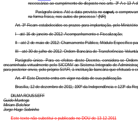
necessárias ao cumprimento do disposto nos arts. 3º-A e 13-A d
Parágrafo único. Até a data prevista no
caput,
o comprovant
na forma física, nos autos do processo.” (NR)
Art. 3º Ficam estabelecidos os prazos para implantação, pelo Ministé
I - até 16 de janeiro de 2012: Acompanhamento e Fiscalização;
II - até 2 de maio de 2012: Chamamento Público, Módulo Específico pa
III - até 30 de julho de 2012: Ordem Bancária de Transferências Voluntár
Parágrafo único. Para os efeitos deste Decreto, considera-se Orde
encaminhada virtualmente pelo SICONV ao Sistema Integrado de Administraç
para posterior envio, pelo próprio SIAFI, à instituição bancária que efetuará o c
Art. 4º Este Decreto entra em vigor na data de sua publicação.
Brasília, 12 de dezembro de 2011; 190º da Independência e 123º da Rep
DILMA ROUSSEFF
Guido Mantega
Miriam Belchior
Jorge Hage Sobrinho
Este texto não substitui o publicado no DOU de 13.12.2011