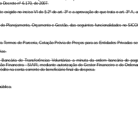
o Decreto nº 6.170, de 2007.
e exigido no inciso VI do § 2º do art. 3º e a aprovação de que trata o art. 3º-
rio do Planejamento, Orçamento e Gestão, das seguintes funcionalidades no SIC
ra Termos de Parceria, Cotação Prévia de Preços para as Entidades Privadas s
ias.
m Bancária de Transferências Voluntárias a minuta da ordem bancária de pa
ão Financeira - SIAFI, mediante autorização do Gestor Financeiro e do Ord
rédito na conta corrente do beneficiário final da despesa.
ública.