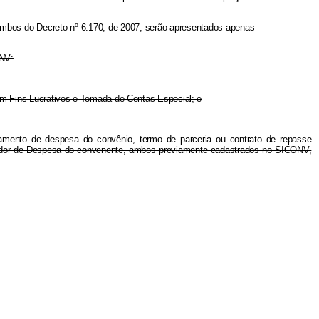
A, ambos do Decreto nº 6.170, de 2007, serão apresentados apenas
ONV:
em Fins Lucrativos e Tomada de Contas Especial; e
gamento de despesa do convênio, termo de parceria ou contrato de repasse
enador de Despesa do convenente, ambos previamente cadastrados no SICONV,