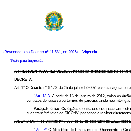
(Revogado pelo Decreto nº 11.531, de 2023)
Vigência
Texto para impressão
A PRESIDENTA DA REPÚBLICA
, no uso da atribuição que lhe confere
DECRETA:
Art. 1º O Decreto nº 6.170, de 25 de julho de 2007, passa a vigorar acre
“
Art. 18-B.
A partir de 16 de janeiro de 2012, todos os órg
contratos de repasse ou termos de parceria, ainda não interliga
Parágrafo único. Os órgãos e entidades que possuam sistem
suas transferências ao SICONV, passando a realizar diretament
Art. 2º O art. 7º do Decreto nº 7.568, de 16 de setembro de 2011, passa
“
Art. 7º
O Ministério do Planejamento, Orçamento e Gest