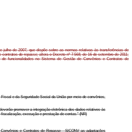
de julho de 2007, que dispõe sobre as normas relativas às transferências de
 contratos de repasse; altera o Decreto nº 7.568, de 16 de setembro de 2011;
o de funcionalidades no Sistema de Gestão de Convênios e Contratos de
s Fiscal e da Seguridade Social da União por meio de convênios,
everão promover a integração eletrônica dos dados relativos às
fiscalização, execução e prestação de contas.” (NR)
 de Convênios e Contratos de Repasse - SICONV as adaptações