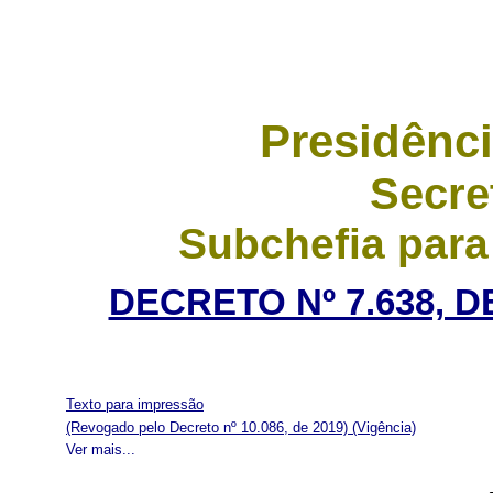
Presidênci
Secre
Subchefia para
DECRETO Nº 7.638, D
Texto para impressão
(Revogado pelo Decreto nº 10.086, de 2019)
(Vigência)
Ver mais...