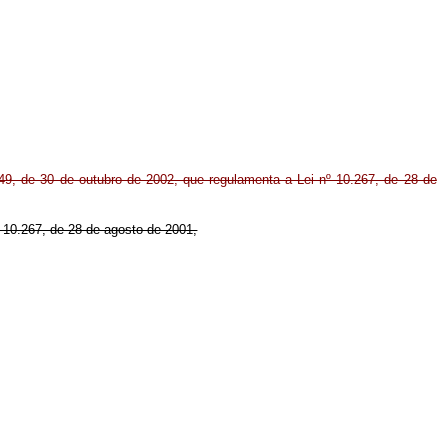
449, de 30 de outubro de 2002, que regulamenta a Lei nº 10.267, de 28 de
nº 10.267, de 28 de agosto de 2001,