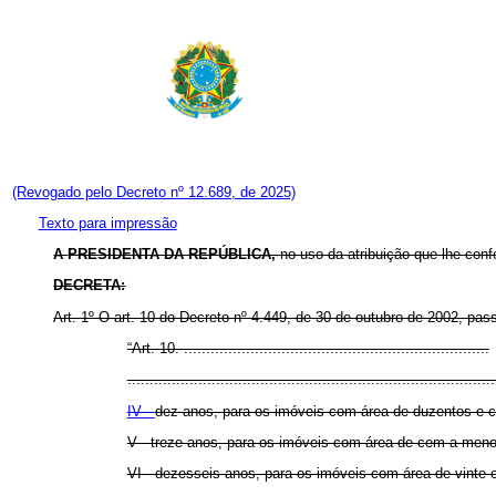
(Revogado pelo Decreto nº 12.689, de 2025)
Texto para impressão
A
PRESIDENTA DA REPÚBLICA,
no uso da atribuição que lhe conf
DECRETA:
Art. 1º O art. 10 do Decreto nº 4.449, de 30 de outubro de 2002, pas
“Art. 10. .....................................................................
...................................................................................
IV -
dez anos, para os imóveis com área de duzentos e c
V - treze anos, para os imóveis com área de cem a meno
VI - dezesseis anos, para os imóveis com área de vinte