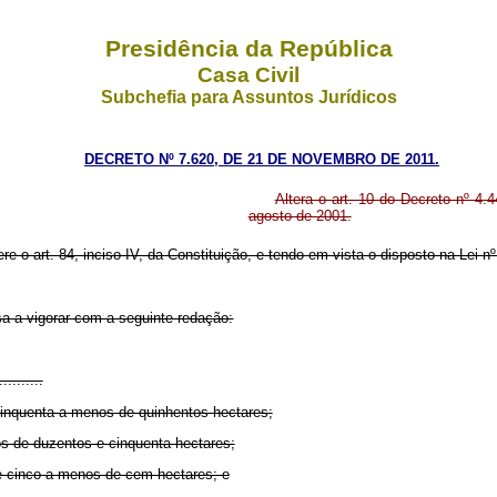
Presidência da República
Casa Civil
Subchefia para Assuntos Jurídicos
DECRETO Nº 7.620, DE 21 DE NOVEMBRO DE 2011.
Altera o art. 10 do Decreto nº 4.
agosto de 2001.
ere o art. 84, inciso IV, da Constituição, e tendo em vista o disposto na Lei 
sa a vigorar com a seguinte redação:
..........
inquenta a menos de quinhentos hectares;
s de duzentos e cinquenta hectares;
 e cinco a menos de cem hectares; e