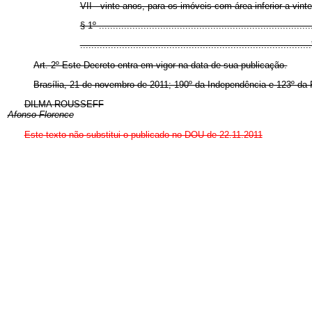
VII - vinte anos, para os imóveis com área inferior a vint
§ 1º ............................................................................
.................................................................................
Art. 2º Este Decreto entra em vigor na data de sua publicação.
Brasília, 21 de novembro de 2011; 190º da Independência e 123º da 
DILMA ROUSSEFF
Afonso Florence
Este texto não substitui o publicado no DOU de 22.11.2011