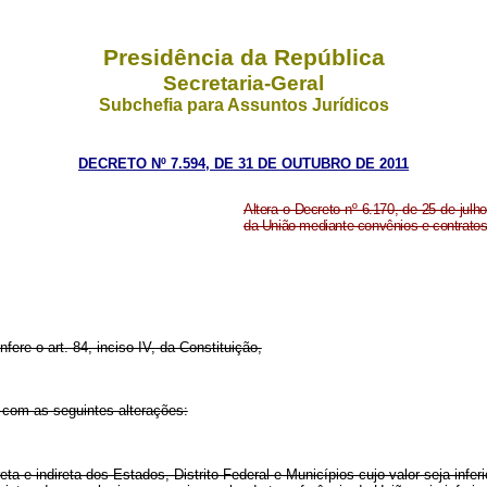
Presidência da República
Secretaria-Geral
Subchefia para Assuntos Jurídicos
DECRETO Nº 7.594, DE 31 DE OUTUBRO DE 2011
Altera o Decreto nº 6.170, de 25 de julh
da União mediante convênios e contratos
nfere o art. 84, inciso IV, da Constituição,
r com as seguintes alterações:
ta e indireta dos Estados, Distrito Federal e Municípios cujo valor seja infe