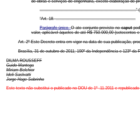
de obras e serviços de engenharia, exceto elaboração de pro
.............................................................................
“Art. 18. ................................................................
Parágrafo único.
O ato conjunto previsto no
caput
pod
valor, aplicável àqueles de até R$ 750.000,00 (setecentos e
Art. 2º Este Decreto entra em vigor na data de sua publicação, pro
Brasília, 31 de outubro de 2011; 190º da Independência e 123º da 
DILMA ROUSSEFF
Guido Mantega
Miriam Belchior
Ideli Saslvatti
Jorge Hage Sobrinho
Este texto não substitui o publicado no DOU de 1º .11.2011 e republicad