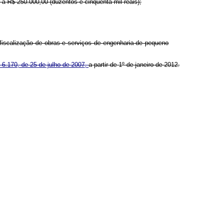
r a R$ 250.000,00 (duzentos e cinquenta mil reais);
iscalização de obras e serviços de engenharia de pequeno
º 6.170, de 25 de julho de 2007,
a partir de 1º de janeiro de 2012.