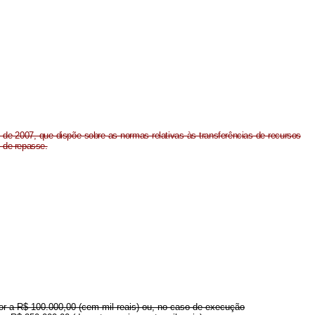
o de 2007, que dispõe sobre as normas relativas às transferências de recursos
 de repasse.
rior a R$ 100.000,00 (cem mil reais) ou, no caso de execução