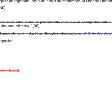
jetos de engenharia, nos quais o valor da transferência da União seja inferio
” (NR)
erá dispor sobre regime de procedimento específico de acompanhamento e f
 cinquenta mil reais).
” (NR)
duzindo efeitos em relação às alterações introduzidas no
art. 2º do Decreto n
República.
o em 3.11.2011