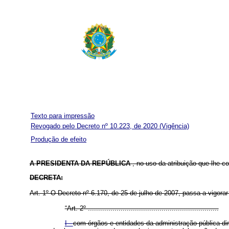
Texto para impressão
Revogado pelo Decreto nº 10.223, de 2020
(Vigência)
Produção de efeito
A PRESIDENTA DA REPÚBLICA
, no uso da atribuição que lhe co
DECRETA:
Art. 1º O Decreto nº 6.170, de 25 de julho de 2007, passa a vigora
“Art. 2º ................................................................
I -
com órgãos e entidades da administração pública dire