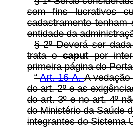
§ 1º
Serão considerada
sem fins lucrativos c
cadastramento tenham 
entidade da administraçã
§ 2º Deverá ser dada 
trata o
caput
por inte
primeira página do Port
“
Art. 16-A.
A vedação 
do art. 2º e as exigênci
do art. 3º e no art. 4º n
do Ministério
da Saúde d
integrantes do Sistema 