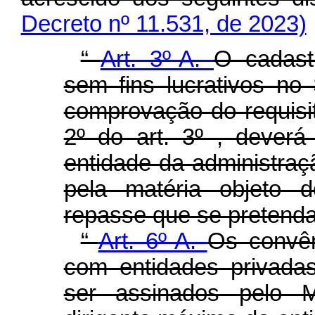
Decreto nº 11.531, de 2023)
“
Art. 3º-A.
O cadast
sem fins lucrativos n
comprovação do requisit
2º do art. 3º , dever
entidade da administraç
pela matéria objeto 
repasse que se pretenda
“
Art. 6º-A.
Os convên
com entidades privadas
ser assinados pelo M