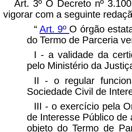
Art. 3º O Decreto nº 3.10
vigorar com a seguinte redaçã
“
Art. 9º
O órgão estat
do Termo de Parceria ver
I - a validade da cer
pelo Ministério da Justi
II - o regular funci
Sociedade Civil de Inte
III - o exercício pela
O
de Interesse Público
de 
objeto do Termo de Par