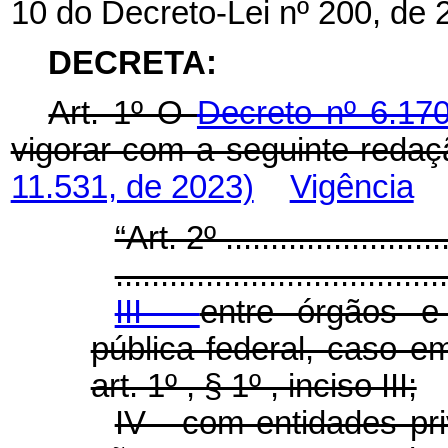
10 do Decreto-Lei nº 200, de 
DECRETA:
Art. 1º O
Decreto nº 6.17
vigorar com a seguinte redaç
11.531, de 2023)
Vigência
“Art. 2º ..........................
.....................................
III -
entre órgãos e
pública federal, caso 
art. 1º , § 1º , inciso III;
IV - com entidades pr