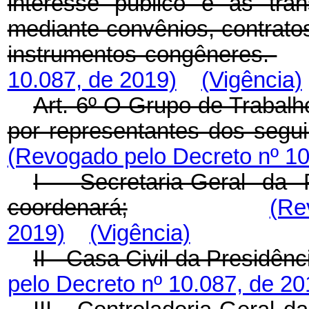
interesse público e às tra
mediante convênios, contrato
instrumentos congêneres.
10.087, de 2019)
(Vigência)
Art. 6º O Grupo de Trabalho
por representantes dos segui
(Revogado pelo Decreto nº 10
I - Secretaria-Geral da
coordenará;
(Re
2019)
(Vigência)
II - Casa Civil da Presidên
pelo Decreto nº 10.087, de 20