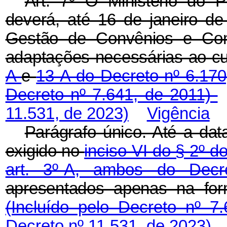
Art. 7º O Ministério do 
deverá, até 16 de janeiro de
Gestão de Convênios e Co
adaptações necessárias ao c
A
e
13-A do Decreto nº 6.17
Decreto nº 7.641, de 2011)
11.531, de 2023)
Vigência
Parágrafo único. Até a dat
exigido no
inciso VI do § 2º do
art. 3º-A, ambos do Dec
apresentados apenas na for
(Incluído pelo Decreto nº 
Decreto nº 11.531, de 2023)