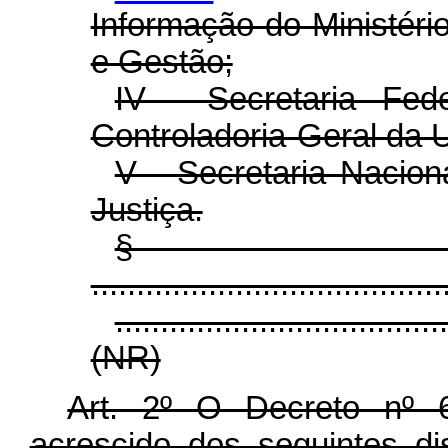
Informação do Ministér
e Gestão;
IV - Secretaria Fed
Controladoria-Geral da U
V - Secretaria Nacion
Justiça.
§
.......................................
....................................
(NR)
Art. 2º O Decreto nº 
acrescido dos seguintes dis