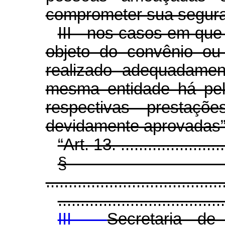
comprometer sua segura
III - nos casos em que 
objeto do convênio ou
realizado adequadamen
mesma entidade há pel
respectivas prestaç
devidamente aprovadas
“Art. 13. .........................
§
.......................................
.....................................
III -
Secretaria de