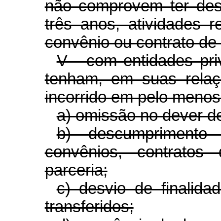
não comprovem ter dese
três anos, atividades r
convênio ou contrato de
V - com entidades pri
tenham, em suas relaç
incorrido em pelo menos
a) omissão no dever de
b) descumprimento 
convênios, contrato
parceria;
c) desvio de finalida
transferidos;