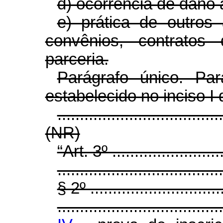
d) ocorrência de dano 
e) prática de outros 
convênios, contrato
parceria.
Parágrafo único. Par
estabelecido no inciso I
....................................
(NR)
“Art. 3º ..........................
.....................................
§ 2º ...............................
.....................................