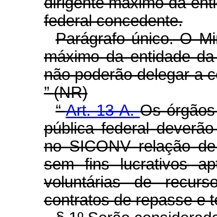
dirigente máximo da ent
federal concedente.
Parágrafo único. O Mi
máximo da entidade da 
não poderão delegar a 
”
(NR)
“
Art. 13-A.
Os órgãos 
pública federal deverão
no SICONV relação de 
sem fins lucrativos ap
voluntárias de recur
contratos de repasse e t