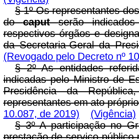
§ 1º Os representantes dos 
do
caput
serão indicado
respectivos órgãos e design
da Secretaria-Geral da Pres
(Revogado pelo Decreto nº 10
§ 2º As entidades referi
indicadas pelo Ministro de E
Presidência da República
representantes em ato próprio
10.087, de 2019)
(Vigência)
§ 3º A participação no G
prestação de serviço público