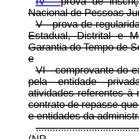
IV -
prova de inscri
Nacional de Pessoas Jur
V - prova de regulari
Estadual, Distrital e
Garantia do Tempo de Se
e
VI - comprovante do ex
pela entidade privad
atividades referentes à
contrato de repasse que
e entidades da administr
....................................
(NR.