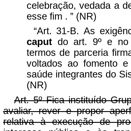
celebração, vedada a d
esse fim
.
”
(NR)
“Art. 31-B.
As exigênc
caput
do art. 9º e no
termos de parceria firm
voltados ao fomento e
saúde integrantes do S
(NR)
Art. 5º Fica instituído Gr
avaliar, rever e propor aper
relativa à execução de pro