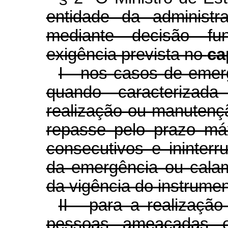
entidade da administr
mediante decisão fu
exigência prevista no
ca
I - nos casos de emer
quando caracterizad
realização ou manutenç
repasse pelo prazo má
consecutivos e ininterr
da emergência ou cala
da vigência do instrumen
II - para a realizaçã
pessoas ameaçadas 