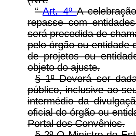
“
Art. 4º
A celebraçã
repasse com entidades 
será precedida de chama
pelo órgão ou entidade 
de projetos ou entida
objeto do ajuste.
§ 1º Deverá ser dad
público, inclusive ao se
intermédio da divulgaçã
oficial do órgão ou ent
Portal dos Convênios.
§ 2º O Ministro de Es