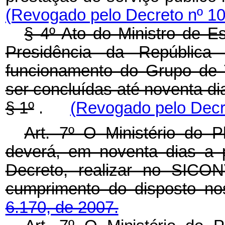
(Revogado pelo Decreto nº 10
§ 4º Ato do Ministro de E
Presidência da República
funcionamento do Grupo de T
ser concluídas até noventa di
§ 1º
.
(Revogado pelo Decre
Art. 7º O Ministério do 
deverá, em noventa dias a p
Decreto, realizar no SICO
cumprimento do disposto n
6.170, de 2007.