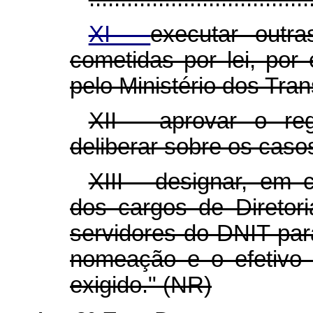
XI -
executar outra
cometidas por lei, por
pelo Ministério dos Tran
XII - aprovar o re
deliberar sobre os caso
XIII - designar, em 
dos cargos de Diretoria
servidores do DNIT para
nomeação e o efetivo
exigido." (NR)