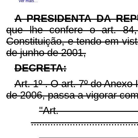
Ver mais...
A PRESIDENTA DA RE
que lhe confere o art. 84
Constituição, e tendo em vist
de junho de 2001,
DECRETA:
Art. 1º . O art. 7º do Anexo 
de 2006, passa a vigorar com
"Ar
......................................
...................................