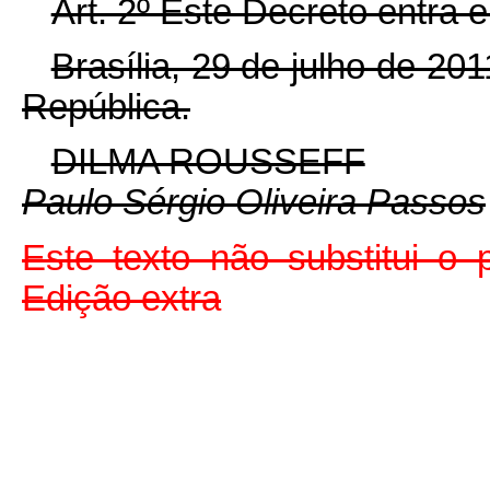
Art. 2º Este Decreto entra 
Brasília, 29 de julho de 20
República.
DILMA ROUSSEFF
Paulo Sérgio Oliveira Passos
Este texto não substitui 
Edição extra