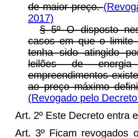
de maior preço.
(Revoga
2017)
§ 5º O disposto nes
casos em que o limite
tenha sido atingido po
leilões de energia
empreendimentos existen
ao preço máximo defini
(Revogado pelo Decreto 
Art. 2º Este Decreto entra 
Art. 3º Ficam revogados