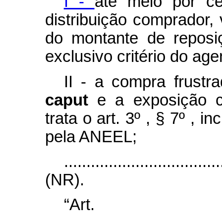
I -
até meio por c
distribuição comprador, 
do montante de repos
exclusivo critério do age
II - a compra frustr
caput
e a exposição c
trata o art. 3º , § 7º , 
pela ANEEL;
...................................
(NR).
“Ar