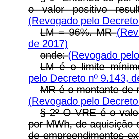
o valor positivo resu
(Revogado pelo Decreto 
LM = 96%. MR
(Rev
de 2017)
onde:
(Revogado pelo
LM é o limite mínim
pelo Decreto nº 9.143, d
MR é o montante de re
(Revogado pelo Decreto 
§ 2º O VRE é o valo
por MWh, de aquisição d
de empreendimentos exis