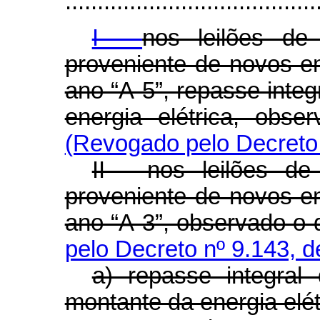
.......................................
I -
nos leilões de
proveniente de novos e
ano “A-5”, repasse integ
energia elétrica, obse
(Revogado pelo Decreto 
II - nos leilões de
proveniente de novos e
ano “A-3”, observado o d
pelo Decreto nº 9.143, d
a) repasse integral
montante da energia elét