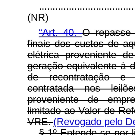
...................................
(NR)
“Art. 40.
O repasse 
finais dos custos de aq
elétrica proveniente 
geração equivalente à d
de recontratação e 
contratada nos leil
proveniente de empre
limitado ao Valor de Ref
VRE.
(Revogado pelo De
§ 1º Entende-se por 