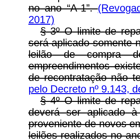
no ano “A-1”.
(Revogad
2017)
§ 3º O limite de re
será aplicado somente n
leilão de compra d
empreendimentos exist
de recontratação não t
pelo Decreto nº 9.143, d
§ 4º O limite de re
deverá ser aplicado à 
proveniente de novos e
leilões realizados no 