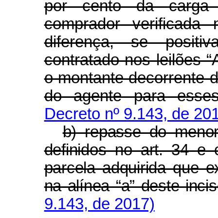
por cento da carga 
comprador verificada 
diferença, se positi
contratado nos leilões “
o montante decorrente 
do agente para esses
Decreto nº 9.143, de 20
b) repasse do menor
definidos no art. 34 e 
parcela adquirida que e
na alínea “a” deste inci
9.143, de 2017)