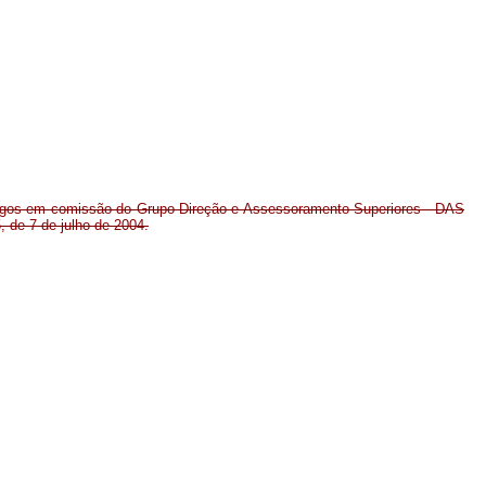
rgos em comissão do Grupo-Direção e Assessoramento Superiores - DAS
, de 7 de julho de 2004.