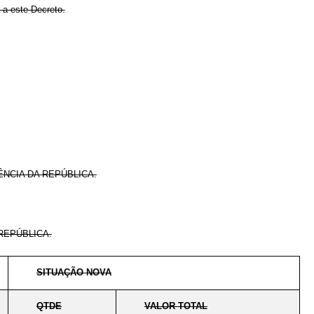
 a este Decreto.
NCIA DA REPÚBLICA.
REPÚBLICA.
SITUAÇÃO NOVA
QTDE
VALOR TOTAL