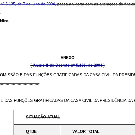
 nº 5.135, de 7 de julho de 2004,
passa a vigorar com as alterações do Anexo
.
blica.
ANEXO
(
Anexo II do Decreto nº 5.135, de 2004
)
MISSÃO E DAS FUNÇÕES GRATIFICADAS DA CASA CIVIL DA PRESIDÊ
.................................
...........
DAS FUNÇÕES GRATIFICADAS DA CASA CIVIL DA PRESIDÊNCIA DA 
SITUAÇÃO ATUAL
QTDE
VALOR TOTAL