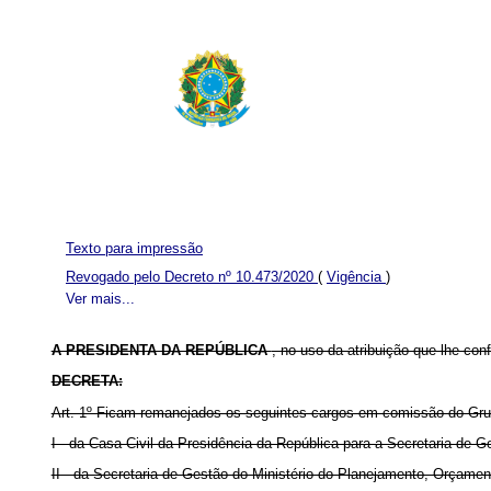
Texto para impressão
Revogado pelo Decreto nº 10.473/2020
(
Vigência
)
Ver mais...
A PRESIDENTA DA REPÚBLICA
, no uso da atribuição que lhe confe
DECRETA:
Art. 1º Ficam remanejados os seguintes cargos em comissão do Gr
I - da Casa Civil da Presidência da República para a Secretaria de
II - da Secretaria de Gestão do Ministério do Planejamento, Orçame