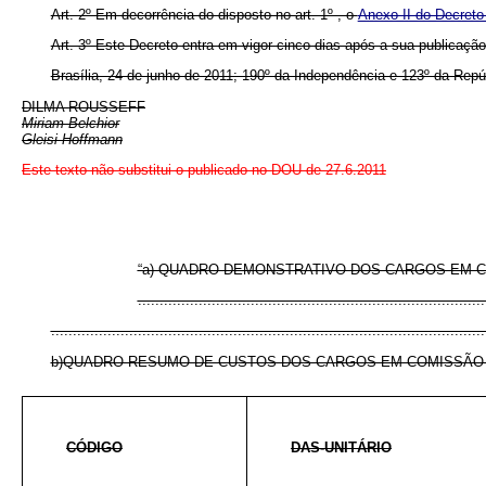
Art. 2º Em decorrência do disposto no art. 1º , o
Anexo II do Decreto
Art. 3º Este Decreto entra em vigor cinco dias após a sua publicação
Brasília, 24 de junho de 2011; 190º da Independência e 123º da Repú
DILMA ROUSSEFF
Miriam Belchior
Gleisi Hoffmann
Este texto não substitui o publicado no DOU de 27.6.2011
“a) QUADRO DEMONSTRATIVO DOS CARGOS EM CO
................................................................................
....................................................................................................
b)QUADRO RESUMO DE CUSTOS DOS CARGOS EM COMISSÃO E 
CÓDIGO
DAS-UNITÁRIO