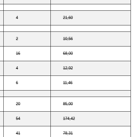
4
21,60
2
10,56
16
68,00
4
12,92
6
11,46
20
85,00
54
174,42
41
78,31