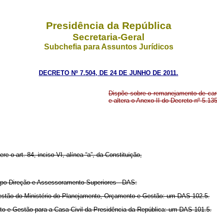
Presidência da República
Secretaria-Geral
Subchefia para Assuntos Jurídicos
DECRETO Nº 7.504, DE 24 DE JUNHO DE 2011.
Dispõe sobre o remanejamento de ca
e altera o Anexo II do Decreto nº 5.135
re o art. 84, inciso VI, alínea “a”, da Constituição,
upo-Direção e Assessoramento Superiores - DAS:
 Gestão do Ministério do Planejamento, Orçamento e Gestão: um DAS 102.5.
nto e Gestão para a Casa Civil da Presidência da República: um DAS 101.5.