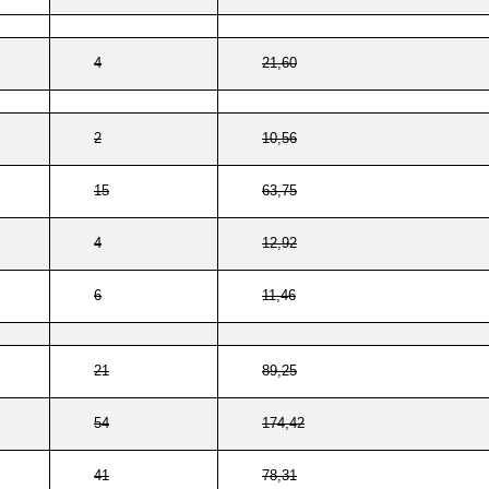
4
21,60
2
10,56
15
63,75
4
12,92
6
11,46
21
89,25
54
174,42
41
78,31