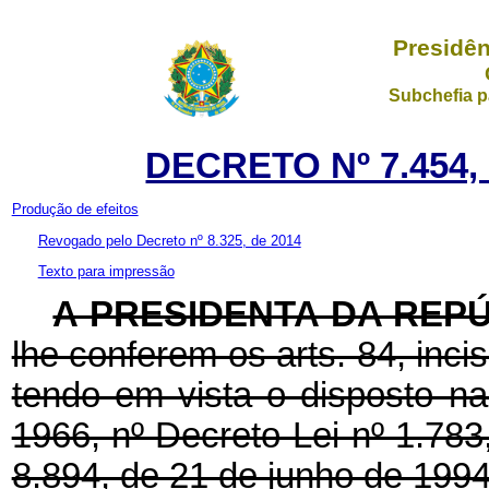
Presidên
Subchefia p
DECRETO Nº 7.454,
Produção de efeitos
Revogado pelo Decreto nº 8.325, de 2014
Texto para impressão
A PRESIDENTA DA REP
lhe conferem os arts. 84, incis
tendo em vista o disposto na
1966, nº Decreto-Lei nº 1.783,
8.894, de 21 de junho de 1994