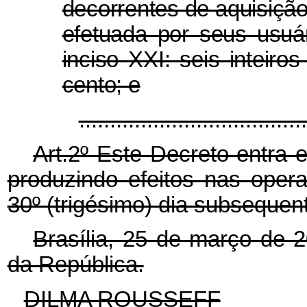
decorrentes de aquisição
efetuada por seus usuá
inciso XXI: seis inteiros
cento; e
...................................
Art.2º Este Decreto entra 
produzindo efeitos nas oper
30º (trigésimo) dia subsequen
Brasília, 25 de março de 
da República.
DILMA ROUSSEFF