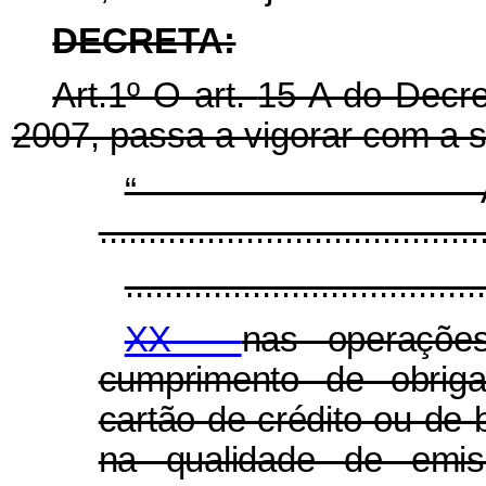
DECRETA:
Art.1º O art.
15-A do Decre
2007, passa a vigorar com a 
“
.......................................
.....................................
XX -
nas operaçõe
cumprimento de obriga
cartão de crédito ou de 
na qualidade de emis