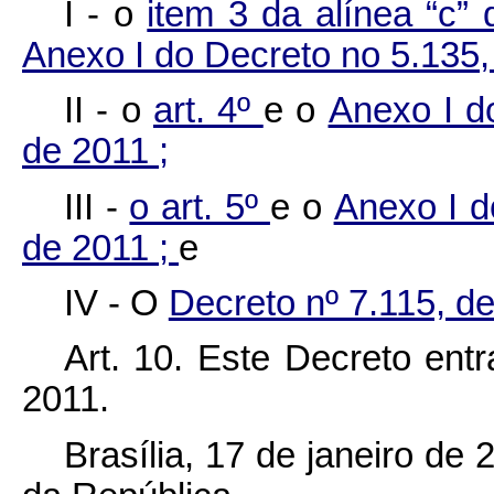
I - o
item 3 da alínea “c” 
Anexo I do Decreto no 5.135,
II - o
art. 4º
e o
Anexo I d
de 2011 ;
III -
o art. 5º
e o
Anexo I d
de 2011 ;
e
IV - O
Decreto nº 7.115, de
Art. 10. Este Decreto ent
2011.
Brasília, 17 de janeiro de