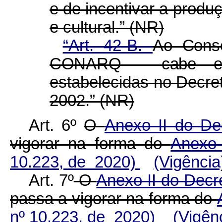
e de incentivar a produ
e cultural.” (NR)
“Art. 42-B.
Ao Conse
CONARQ - cabe e
estabelecidas no Decret
2002.” (NR)
Art. 6º
O
Anexo II do De
vigorar na forma do
Anexo
10.223, de 2020)
(Vigência
Art. 7º
O
Anexo II do Decre
passa a vigorar na forma do
nº 10.223, de 2020)
(Vigên