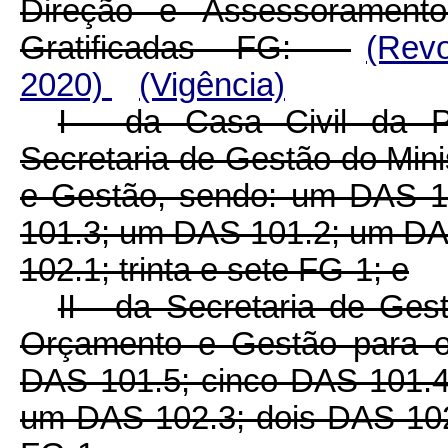
Direção e Assessorament
Gratificadas - FG:
(Rev
2020)
(Vigência)
I - da Casa Civil da P
Secretaria de Gestão do Min
e Gestão, sendo: um DAS 1
101.3; um DAS 101.2; um DA
102.1; trinta e sete FG-1; e
II - da Secretaria de Ges
Orçamento e Gestão para o 
DAS 101.5; cinco DAS 101.
um DAS 102.3; dois DAS 102.