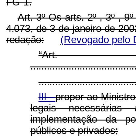
FG-1.
Art. 3º Os arts. 2º , 3º , 9
4.073, de 3 de janeiro de 20
redação:
(Revogado pelo D
“Ar
......................................
...................................
III -
propor ao Ministr
legais necessárias
implementação da pol
públicos e privados;