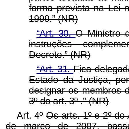
forma prevista na Lei 
1999.” (NR)
“Art. 30.
O Ministro 
instruções complem
Decreto.” (NR)
“Art. 31.
Fica delegad
Estado da Justiça, pe
designar os membros 
3º do art. 3º .” (NR)
Art. 4º
Os arts. 1º e 2º do
de março de 2007, pass