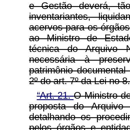
e Gestão deverá, tã
inventariantes, liqui
acervos para os órgãos e
ao Ministro de Estad
técnica do Arquivo N
necessária à prese
patrimônio documental
2º do art. 7º da Lei no 
“Art. 21.
O Ministro d
proposta do Arquivo 
detalhando os proced
pelos órgãos e entida