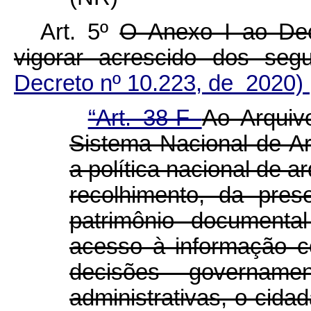
Art. 5º
O Anexo I ao Dec
vigorar acrescido dos se
Decreto nº 10.223, de 2020)
“Art. 38-F
Ao Arquiv
Sistema Nacional de A
a política nacional de a
recolhimento, da pre
patrimônio documenta
acesso à informação c
decisões governamen
administrativas, o cida