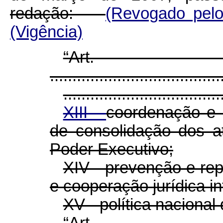
redação:
(Revogado pel
(Vigência)
“Ar
......................................
...................................
XIII -
coordenação e 
de consolidação dos a
Poder Executivo;
XIV - prevenção e re
e cooperação jurídica in
XV - política nacional
“Ar