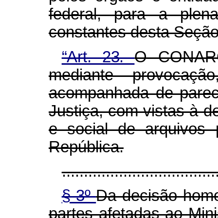
federal, para a ple
constantes desta Seção
“Art. 23.
O CONARQ,
mediante provocação,
acompanhada de parece
Justiça, com vistas à d
e social de arquivos 
República.
...................................
§ 3º
Da decisão homo
partes afetadas ao Mini