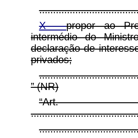
...................................
X -
propor ao Pre
intermédio do Minist
declaração de interesse
privados;
...................................
” (NR)
“Ar
......................................
...................................