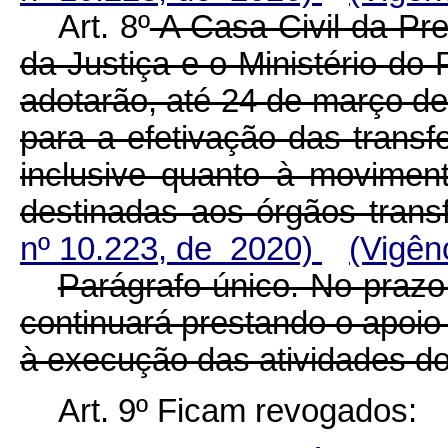
Art. 8º
A Casa Civil da Pre
da Justiça e o Ministério d
adotarão, até 24 de março de
para a efetivação das transf
inclusive quanto à movimen
destinadas aos órgãos tra
nº 10.223, de 2020)
(Vigên
Parágrafo único. No prazo
continuará prestando o apoio 
à execução das atividades do
Art. 9º Ficam revogados: