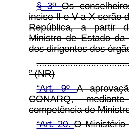
§ 3º
Os conselheiro
inciso II e V a X serão
República, a partir 
Ministro de Estado da 
dos dirigentes dos órgã
...................................
” (NR)
“Art. 9º
A aprovaçã
CONARQ, mediante
competência do Ministro
“Art. 20.
O Ministéri