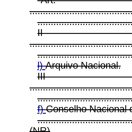
......................................
...................................
I
......................................
...................................
l)
Arquivo Nacional.
II
......................................
...................................
f)
Conselho Nacional
...................................
(NR)