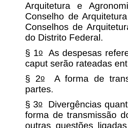
Arquitetura e Agrono
Conselho de Arquitetur
Conselhos de Arquitetu
do Distrito Federal.
o
§ 1
As despesas referen
caput
serão rateadas ent
o
§ 2
A forma de transi
partes.
o
§ 3
Divergências quanto
forma de transmissão 
outras questões ligad