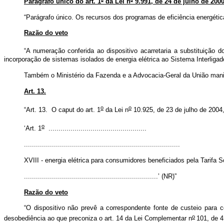
Parágrafo único do art. 1
º
da Lei n
º
9.991, de 24 de julho de 2000,
“Parágrafo único. Os recursos dos programas de eficiência energétic
Razão do veto
“A numeração conferida ao dispositivo acarretaria a substituição do
incorporação de sistemas isolados de energia elétrica ao Sistema Interliga
Também o Ministério da Fazenda e a Advocacia-Geral da União manif
Art. 13.
o
o
“Art. 13. O
caput
do art. 1
da Lei n
10.925, de 23 de julho de 2004,
o
‘Art. 1
.................................................
..............................................................................
XVIII - energia elétrica para consumidores beneficiados pela Tarifa S
...................................................................’ (NR)”
Razão do veto
“O dispositivo não prevê a
correspondente fonte de custeio para
o
desobediência ao que preconiza o art. 14 da Lei Complementar n
101, de 4