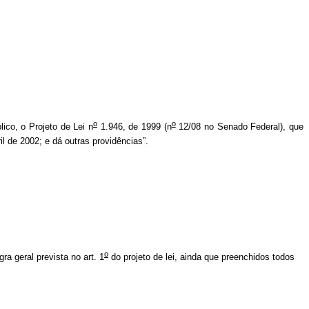
o
o
lico, o Projeto de Lei n
1.946, de 1999 (n
12/08 no Senado Federal), que
il de 2002; e dá outras providências”.
o
a geral prevista no art. 1
do projeto de lei, ainda que preenchidos todos