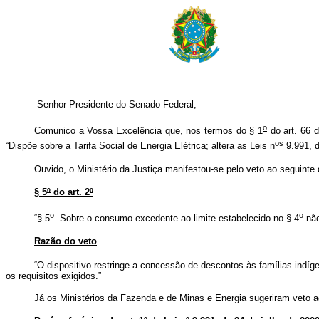
Senhor Presidente do Senado Federal,
o
Comunico a Vossa Excelência que, nos termos do § 1
do art. 66 d
os
“Dispõe sobre a Tarifa Social de Energia Elétrica; altera as Leis n
9.991, d
Ouvido, o Ministério da Justiça manifestou-se pelo veto ao seguinte 
§ 5
º
do art. 2
º
o
o
“§ 5
Sobre o consumo excedente ao limite estabelecido no § 4
não
Razão do veto
“O dispositivo restringe a concessão de descontos às famílias indí
os requisitos exigidos.”
Já os Ministérios da Fazenda e de Minas e Energia sugeriram veto ao