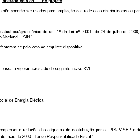
 alterado pelo art. 11 do projeto
a não poderão ser usados para ampliação das redes das distribuidoras ou par
o
o
 atual parágrafo único do art. 1
da Lei n
9.991, de 24 de julho de 2000,
do Nacional – SIN.”
estaram-se pelo veto ao seguinte dispositivo:
 passa a vigorar acrescido do seguinte inciso XVIII:
ocial de Energia Elétrica.
 compensar a redução das alíquotas da contribuição para o PIS/PASEP e d
 de maio de 2000 - Lei de Responsabilidade Fiscal.”