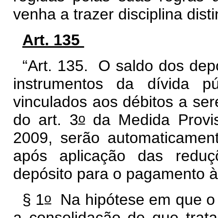
venha a trazer disciplina disti
Art. 135
“Art. 135. O saldo dos dep
instrumentos da dívida púb
vinculados aos débitos a se
o
do art. 3
da Medida Provis
2009, serão automaticamen
após aplicação das reduç
depósito para o pagamento à
o
§ 1
Na hipótese em que o s
a consolidação de que trata