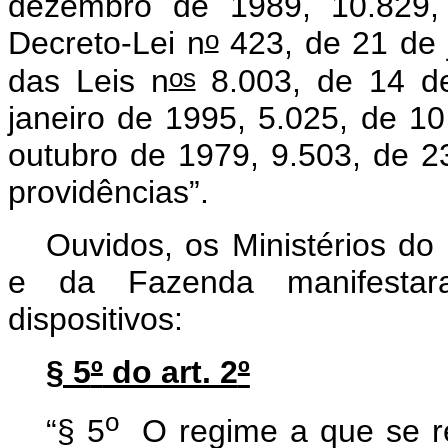
dezembro de 1989, 10.829
o
Decreto-Lei n
423, de 21 de j
os
das Leis n
8.003, de 14 d
janeiro de 1995, 5.025, de 1
outubro de 1979, 9.503, de 2
providências”.
Ouvidos, os Ministérios d
e da Fazenda manifestar
dispositivos:
§ 5
º
do art. 2
º
o
“§ 5
O regime a que se r