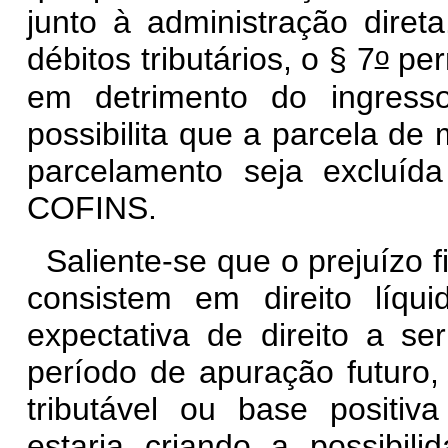
junto à administração dire
o
débitos tributários, o
§ 7
perm
em detrimento do ingress
possibilita que a parcela de
parcelamento seja excluí
COFINS.
Saliente-se que o prejuízo 
consistem em direito líq
expectativa de direito a s
período de apuração futuro, 
tributável ou base positiv
estaria criando a possibili