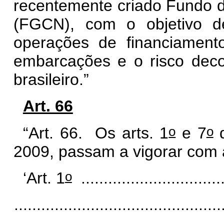
recentemente criado Fundo d
(FGCN), com o objetivo de
operações de financiamen
embarcações e o risco deco
brasileiro.”
Art. 66
o
o
“Art. 66. Os arts.
1
e 7
d
2009, passam a vigorar com 
o
‘Art. 1
................................
..............................................