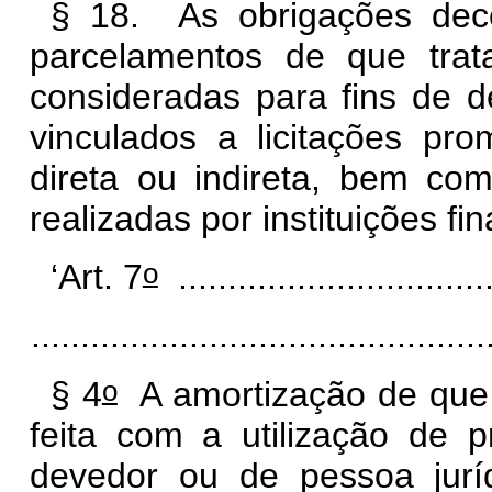
§ 18. As obrigações deco
parcelamentos de que tra
consideradas para fins de 
vinculados a licitações pro
direta ou indireta, bem co
realizadas por instituições fin
o
‘Art. 7
...........................
..............................................
o
§ 4
A amortização de que 
feita com a utilização de pr
devedor ou de pessoa jur