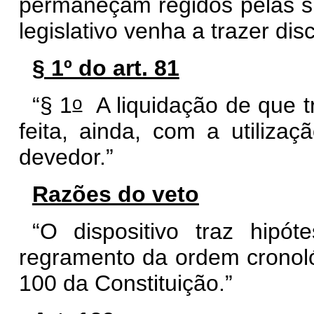
permaneçam regidos pelas su
legislativo venha a trazer disci
§ 1º do art. 81
o
“§ 1
A liquidação de que t
feita, ainda, com a utilizaç
devedor.”
Razões do veto
“O dispositivo traz hip
regramento da ordem cronoló
100 da Constituição.”