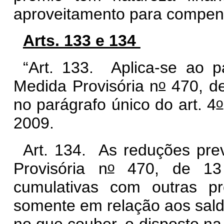
aproveitamento para compens
Arts. 133 e 134
“Art. 133.
Aplica-se ao p
o
Medida Provisória n
470, de
o
no parágrafo único do art. 4
2009.
Art. 134. As reduções pre
o
Provisória n
470, de 13 
cumulativas com outras pr
somente em relação aos saldo