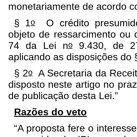
monetariamente de acordo com
o
§ 1
O crédito presumido 
objeto de ressarcimento ou
o
74 da Lei n
9.430, de 2
aplicando as disposições do
o
§ 2
A Secretaria da Receit
disposto neste artigo no pra
de publicação desta Lei.”
Razões do veto
“A proposta fere o interess