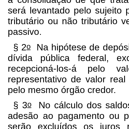
será levantado pelo sujeito 
tributário ou não tributário 
passivo.
o
§ 2
Na hipótese de depósit
dívida pública federal, e
recepcioná-los-á pelo v
representativo de valor real
pelo mesmo órgão credor.
o
§ 3
No cálculo dos saldos
adesão ao pagamento ou par
serão excluídos os juros 