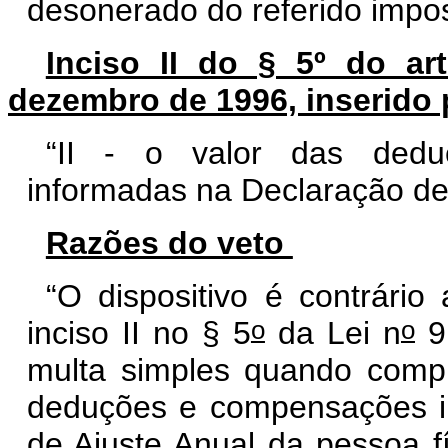
desonerado do referido impo
Inciso II do § 5º do ar
dezembro de 1996, inserido p
“II - o valor das dedu
informadas na Declaração de 
Razões do veto
“O dispositivo é contrário
o
o
inciso II no § 5
da Lei n
9.
multa simples quando comp
deduções e compensações i
de Ajuste Anual da pessoa fí