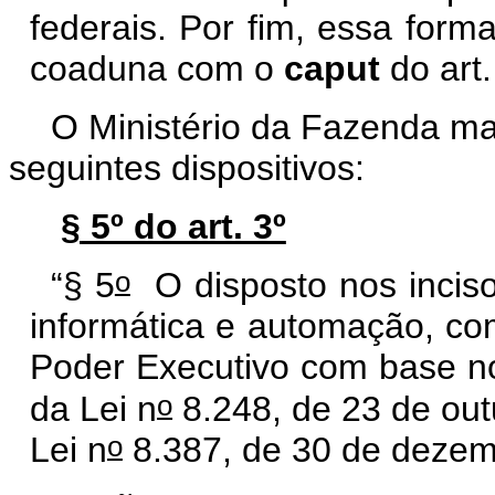
federais. Por fim, essa form
coaduna com o
caput
do art.
O Ministério da Fazenda ma
seguintes dispositivos:
§ 5º do art. 3º
o
“§ 5
O disposto nos incisos
informática e automação, com
Poder Executivo com base n
o
da Lei n
8.248, de 23 de out
o
Lei n
8.387, de 30 de dezem