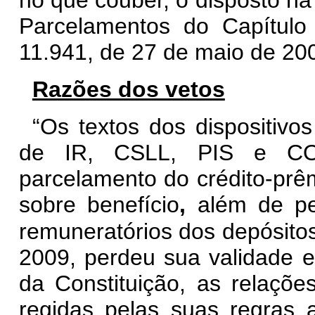
no que couber, o disposto na
Parcelamentos do Capítulo
11.941, de 27 de maio de 200
Razões dos vetos
“Os textos dos dispositivo
de IR, CSLL, PIS e CO
parcelamento do crédito-prêm
sobre benefício
,
além de per
remuneratórios dos depósitos
2009, perdeu sua validade e
da Constituição, as relaçõ
regidas pelas suas regras a