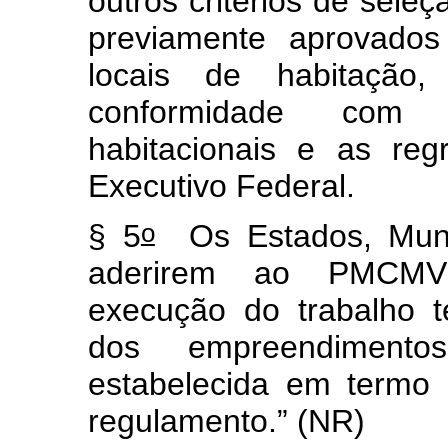
outros critérios de sele
previamente aprovados
locais de habitação
conformidade com a
habitacionais e as reg
Executivo Federal.
o
§ 5
Os Estados, Munic
aderirem ao PMCMV 
execução do trabalho t
dos empreendimento
estabelecida em termo
regulamento.” (NR)