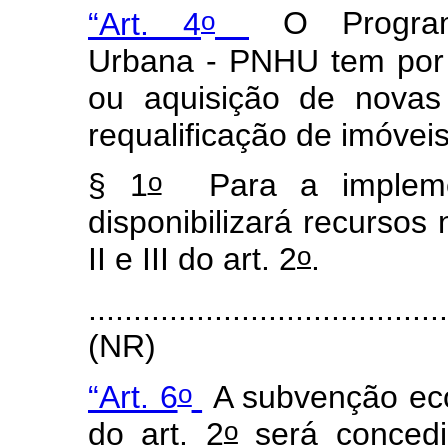
o
“Art. 4
O Program
Urbana - PNHU tem por 
ou aquisição de novas
requalificação de imóvei
o
§ 1
Para a impleme
disponibilizará recursos 
o
II e III do art. 2
.
.......................................
(NR)
o
“Art. 6
A subvenção econ
o
do art. 2
será concedi