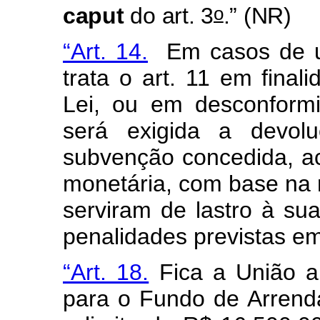
o
caput
do art. 3
.” (NR)
“Art. 14.
Em casos de ut
trata o art. 11 em final
Lei, ou em desconformi
será exigida a devol
subvenção concedida, ac
monetária, com base na
serviram de lastro à su
penalidades previstas em
“Art. 18.
Fica a União au
para o Fundo de Arrend