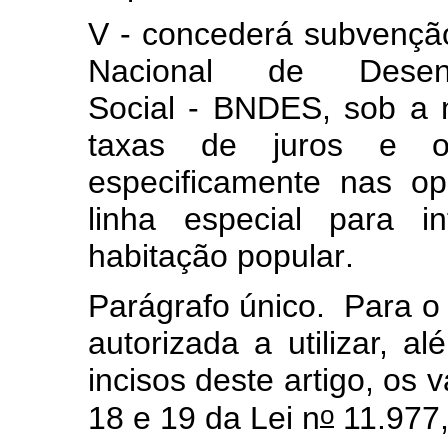
V - concederá subvençã
Nacional de Desen
Social - BNDES
, sob a
taxas de juros e out
especificamente nas o
linha especial para i
habitação popular
.
Parágrafo único. Para o 
autorizada a utilizar, a
incisos deste artigo, os v
o
18 e 19 da Lei n
11.977,