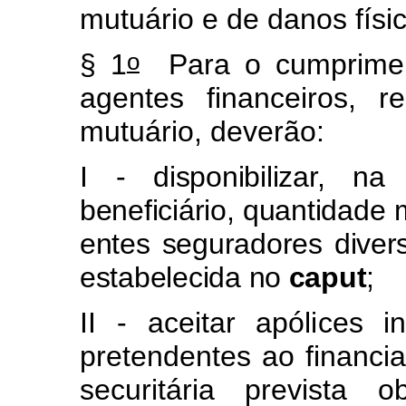
mutuário e de danos físi
o
§ 1
Para o cumprimen
agentes financeiros, r
mutuário, deverão:
I - disponibilizar, n
beneficiário, quantidade 
entes seguradores diver
estabelecida no
caput
;
II - aceitar apólices i
pretendentes ao financi
securitária prevista 