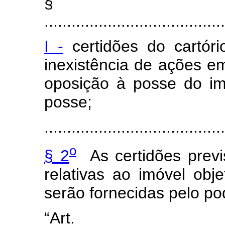
§
........................................
I -
certidões do cartóri
inexistência de ações 
oposição à posse do im
posse;
.......................................
o
§ 2
As certidões previs
relativas ao imóvel obj
serão fornecidas pelo po
“Art