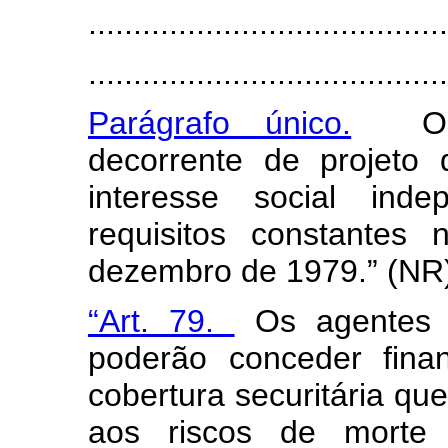
........................................
.......................................
Parágrafo único.
O re
decorrente de projeto 
interesse social ind
requisitos constantes
dezembro de 1979.” (NR
“Art. 79.
Os agentes f
poderão conceder fina
cobertura securitária qu
aos riscos de morte 