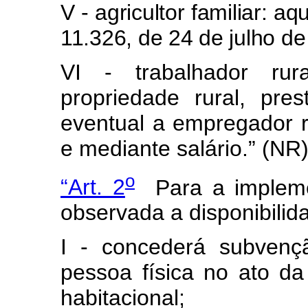
V - agricultor familiar: aq
11.326, de 24 de julho de
VI - trabalhador rur
propriedade rural, pre
eventual a empregador r
e mediante salário.” (NR
o
“Art. 2
Para a impleme
observada a disponibilid
I - concederá subvenç
pessoa física no ato da
habitacional;