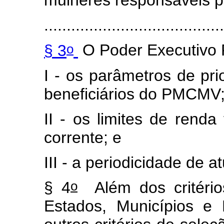
mulheres responsáveis pe
.......................................
o
§ 3
O Poder Executivo F
I - os parâmetros de pr
beneficiários do PMCMV
II - os limites de rend
corrente; e
III - a periodicidade de a
o
§ 4
Além dos critério
Estados, Municípios e D