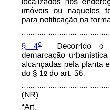
localizados nos endere
imóveis ou naqueles f
para notificação na form
.......................................
o
§ 4
Decorrido o p
demarcação urbanística
alcançadas pela planta e
o
do § 1
do art. 56.
.......................................
(NR)
“Art