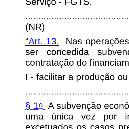
Serviço - FGTS.
.......................................
(NR)
“Art. 13.
Nas operações d
ser concedida subve
contratação do financiam
I - facilitar a produção o
.......................................
o
§ 1
A subvenção econô
uma única vez por im
excetuados os casos prev