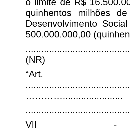
o limite de R$ 16.500.0
quinhentos milhões de
Desenvolvimento Socia
500.000.000,00 (quinhent
.......................................
(NR)
“Art
.......................................
………….......................
........................................
VII - .......