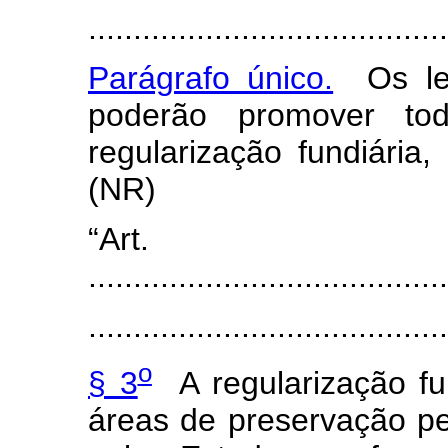
.......................................
Parágrafo único.
Os leg
poderão promover to
regularização fundiária, 
(NR)
“Art
........................................
.......................................
o
§ 3
A regularização fun
áreas de preservação p