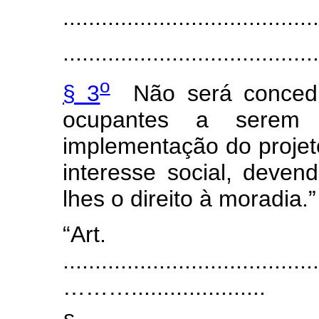
........................................
.......................................
o
§ 3
Não será concedid
ocupantes a serem
implementação do projeto
interesse social, deven
lhes o direito à moradia.
“Art
........................................
……….....................