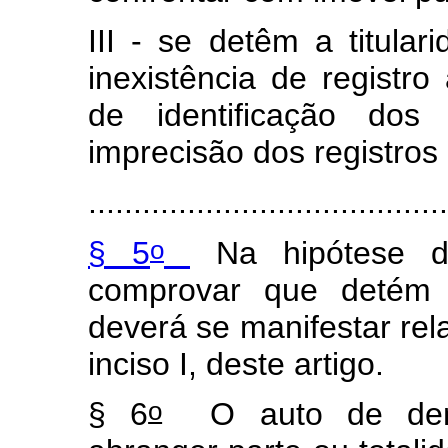
III - se detêm a titula
inexistência de registro
de identificação dos
imprecisão dos registros 
.......................................
o
§ 5
Na hipótese de
comprovar que detém a
deverá se manifestar rel
inciso I, deste artigo.
o
§ 6
O auto de demar