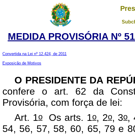
Pres
Subch
MEDIDA PROVISÓRIA Nº 51
Convertida na Lei nº 12.424, de 2011
Exposição de Motivos
O PRESIDENTE DA REPÚ
confere o art. 62 da Const
Provisória, com força de lei:
o
o
o
o
Art. 1
Os arts.
1
, 2
, 3
,
54, 56, 57, 58, 60, 65, 79 e 8