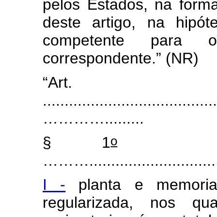
pelos Estados, na form
deste artigo, na hipó
competente para o 
correspondente.”
(NR)
“Art
........................................
………….........
o
§ 1
...............
………............................
I -
planta e memorial
regularizada, nos q