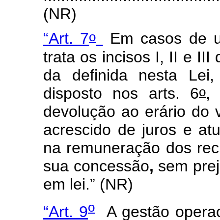
(NR)
o
“Art. 7
Em casos de ut
trata os incisos I, II e III
da definida nesta Lei
o
disposto nos arts. 6
,
devolução ao erário do 
acrescido de juros e at
na remuneração dos recu
sua concessão
,
sem prej
em lei.” (NR)
o
“Art. 9
A gestão operaci