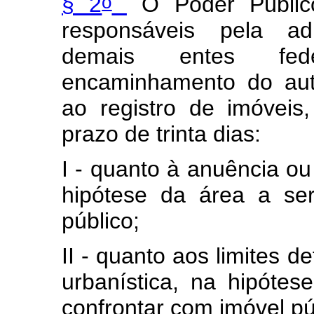
o
§ 2
O Poder Público
responsáveis pela adm
demais entes fede
encaminhamento do aut
ao registro de imóvei
prazo de trinta dias:
I - quanto à anuência o
hipótese da área a se
público;
II - quanto aos limites 
urbanística, na hipóte
confrontar com imóvel pú