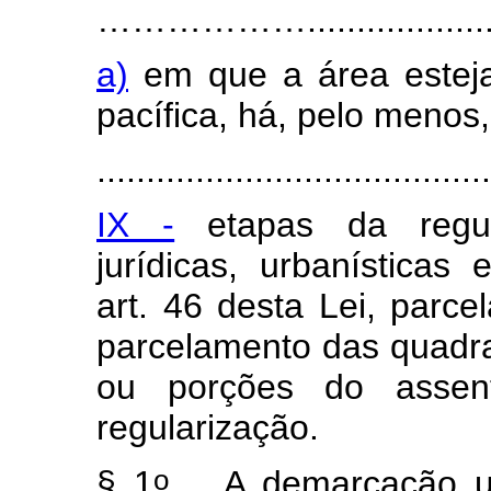
………………...........................
a)
em que a área estej
pacífica, há, pelo menos,
........................................
IX -
etapas da regula
jurídicas, urbanística
art. 46 desta Lei, parc
parcelamento das quadr
ou porções do assent
regularização.
o
§ 1
A demarcação urba