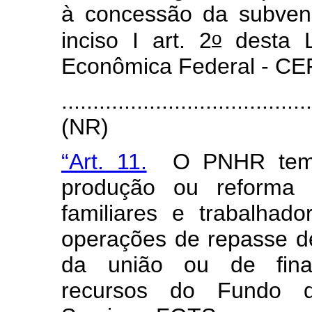
à concessão da subven
o
inciso I art. 2
desta L
Econômica Federal - CE
.......................................
(NR)
“Art. 11.
O PNHR tem co
produção ou reforma d
familiares e trabalhado
operações de repasse d
da união ou de finan
recursos do Fundo 