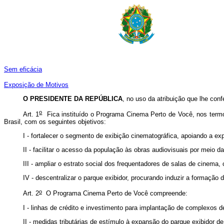
Sem eficácia
Exposição de Motivos
O
PRESIDENTE DA REPÚBLICA
, no uso da atribuição que lhe conf
o
Art. 1
Fica instituído o Programa Cinema Perto de Você, nos termos
Brasil, com os seguintes objetivos:
I - fortalecer o segmento de exibição cinematográfica, apoiando a e
II - facilitar o acesso da população às obras audiovisuais por meio 
III - ampliar o estrato social dos frequentadores de salas de cinema
IV - descentralizar o parque exibidor, procurando induzir a formaçã
o
Art. 2
O Programa Cinema Perto de Você compreende:
I - linhas de crédito e investimento para implantação de complexos d
II - medidas tributárias de estímulo à expansão do parque exibidor d