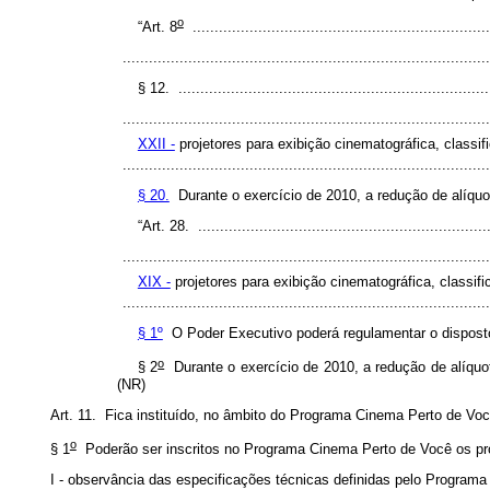
o
“Art. 8
....................................................................
...................................................................................
§ 12. .......................................................................
....................................................................................
XXII -
projetores para exibição cinematográfica, class
...................................................................................
§ 20.
Durante o exercício de 2010, a redução de alíquot
“Art. 28. ..................................................................
....................................................................................
XIX -
projetores para exibição cinematográfica, classi
...................................................................................
§ 1º
O Poder Executivo poderá regulamentar o disposto
o
§ 2
Durante o exercício de 2010, a redução de alíquo
(NR)
Art. 11.
Fica instituído, no âmbito do Programa Cinema Perto de Vo
o
§ 1
Poderão ser inscritos no Programa Cinema Perto de Você os proj
I - observância das especificações técnicas definidas pelo Programa