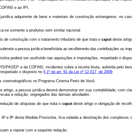
à COFINS e ao IPI.
jurídica adquirente de bens e materiais de construção estrangeiros, no ca
ca-se somente a produtos sem similar nacional.
 de construção com o tratamento tributário de que trata o
caput
deste artig
submete a pessoa jurídica beneficiária ao recolhimento das contribuições ou im
sória poderá ser usufruído nas aquisições e importações, respeitado o disp
IS/PASEP e da COFINS, incidentes sobre a receita bruta, auferida pelo bene
 respeitado o disposto no
§ 1º do art. 91 da Lei nº 12.017, de 2009
.
 cinematográficos no Programa Cinema Perto de Você.
e artigo, a pessoa jurídica deverá demonstrar em sua contabilidade, com c
s recaia a redução, segregados das demais atividades.
 redução de alíquotas de que trata o
caput
deste artigo e obrigação de recolh
. 6
º
e 8
º
desta Medida Provisória, fica vedada a destinação dos complexos ci
ssam a vigorar com a seguinte redação: