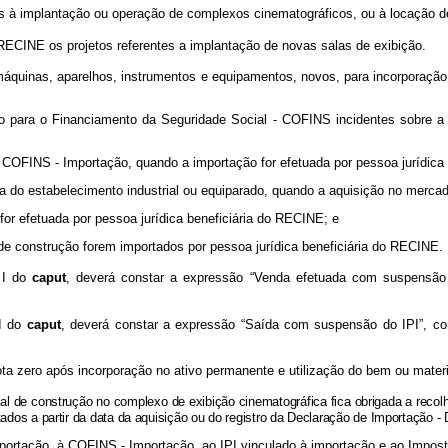
as à implantação ou operação de complexos cinematográficos, ou à locação d
RECINE os projetos referentes a implantação de novas salas de exibição.
quinas, aparelhos, instrumentos e equipamentos, novos, para incorporação
o para o Financiamento da Seguridade Social - COFINS incidentes sobre a r
a COFINS - Importação, quando a importação for efetuada por pessoa jurídica
ída do estabelecimento industrial ou equiparado, quando a aquisição no mercad
for efetuada por pessoa jurídica beneficiária do RECINE; e
 de construção forem importados por pessoa jurídica beneficiária do RECINE
o I do
caput
, deverá constar a expressão “Venda efetuada com suspensão
II do
caput
, deverá constar a expressão “Saída com suspensão do IPI”, com
ta zero após incorporação no ativo permanente e utilização do bem ou mater
rial de construção no complexo de exibição cinematográfica fica obrigada a rec
ntados a partir da data da aquisição ou do registro da Declaração de Importação - 
mportação, à COFINS - Importação, ao IPI vinculado à importação e ao Impos