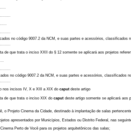
.....
..........
......
.........
ificados no código 9007.2 da NCM, e suas partes e acessórios, classificados
..........
a de que trata o inciso XXII do § 12 somente se aplicará aos projetos refer
....
.........
ficados no código 9007.2 da NCM, e suas partes e acessórios, classificados 
..........
 nos incisos IV, X e XIII a XIX do
caput
deste artigo
ta de que trata o inciso XIX do
caput
deste artigo somente se aplicará aos p
cê, o Projeto Cinema da Cidade, destinado à implantação de salas pertencen
etos apresentados por Municípios, Estados ou Distrito Federal, nas seguint
 Cinema Perto de Você para os projetos arquitetônicos das salas;