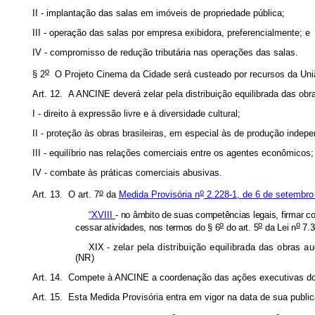
II - implantação das salas em imóveis de propriedade pública;
III - operação das salas por empresa exibidora, preferencialmente; e
IV - compromisso de redução tributária nas operações das salas.
o
§ 2
O Projeto Cinema da Cidade será custeado por recursos da Uniã
Art. 12. A ANCINE deverá zelar pela distribuição equilibrada das obr
I - direito à expressão livre e à diversidade cultural;
II - proteção às obras brasileiras, em especial às de produção indepe
III - equilíbrio nas relações comerciais entre os agentes econômicos;
IV - combate às práticas comerciais abusivas.
o
o
Art. 13. O art. 7
da
Medida Provisória n
2.228-1, de 6 de setembro
“XVIII
- no âmbito de suas competências legais, firmar c
o
o
o
cessar atividades, nos termos do § 6
do art. 5
da Lei n
7.3
XIX -
zelar pela distribuição equilibrada das obras
(NR)
Art. 14. Compete à ANCINE a coordenação das ações executivas d
Art. 15. Esta Medida Provisória entra em vigor na data de sua publi