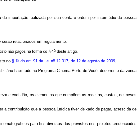
so de importação realizada por sua conta e ordem por intermédio de pessoa
o serão relacionados em regulamento.
o
posto não pagos na forma do § 4
deste artigo.
o
o
osto no
§ 1
do art. 91 da Lei n
12.017, de 12 de agosto de 2009
.
ficiário habilitado no Programa Cinema Perto de Você, decorrente da venda
lareza e exatidão, os elementos que compõem as receitas, custos, despesas
er a contribuição que a pessoa jurídica tiver deixado de pagar, acrescida de
nematográficos para fins diversos dos previstos nos projetos credenciados