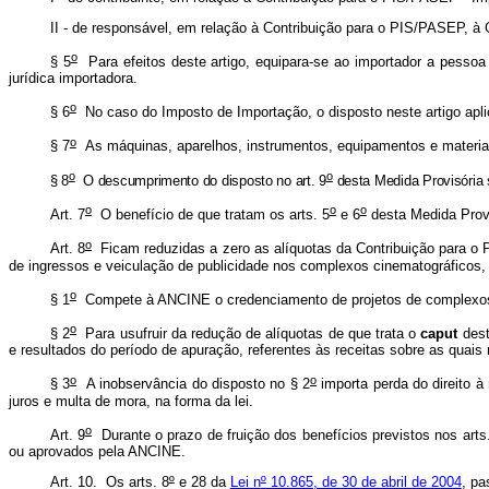
II - de responsável, em relação à Contribuição para o PIS/PASEP, 
o
§ 5
Para efeitos deste artigo, equipara-se ao importador a pessoa 
jurídica importadora.
o
§ 6
No caso do Imposto de Importação, o disposto neste artigo apli
o
§ 7
As máquinas, aparelhos, instrumentos, equipamentos e materiais
o
o
§ 8
O descumprimento do disposto no art. 9
desta Medida Provisória 
o
o
o
Art. 7
O benefício de que tratam os arts. 5
e 6
desta Medida Provi
o
Art. 8
Ficam reduzidas a zero as alíquotas da Contribuição para o P
de ingressos e veiculação de publicidade nos complexos cinematográficos,
o
§ 1
Compete à ANCINE o credenciamento de projetos de complexos
o
§ 2
Para usufruir da redução de alíquotas de que trata o
caput
dest
e resultados do período de apuração, referentes às receitas sobre as quai
o
o
§ 3
A inobservância do disposto no § 2
importa perda do direito à
juros e multa de mora, na forma da lei.
o
Art. 9
Durante o prazo de fruição dos benefícios previstos nos arts
ou aprovados pela ANCINE.
Art. 10. Os arts.
8
º
e 28 da
Lei n
º
10.865, de 30 de abril de 2004
, pa