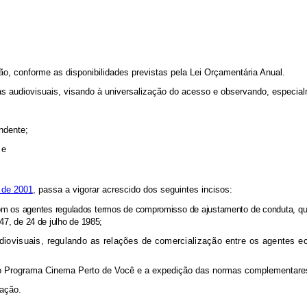
o, conforme as disponibilidades previstas pela Lei Orçamentária Anual.
as audiovisuais, visando à universalização do acesso e observando, especial
ndente;
 e
 de 2001
, passa a vigorar acrescido dos seguintes incisos:
om os agentes regulados termos de compromisso de ajustamento de conduta, que 
47, de 24 de julho de 1985;
 audiovisuais, regulando as relações de comercialização entre os agentes
o Programa Cinema Perto de Você e a expedição das normas complementare
cação.