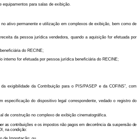
e equipamentos para salas de exibição.
 no ativo permanente e utilização em complexos de exibição, bem como de
eceita da pessoa jurídica vendedora, quando a aquisição for efetuada por
 beneficiária do RECINE;
o interno for efetuada por pessoa jurídica beneficiária do RECINE;
.
 da exigibilidade da Contribuição para o PIS/PASEP e da COFINS”, com
 especificação do dispositivo legal correspondente, vedado o registro do
ial de construção no complexo de exibição cinematográfica.
olher as contribuições e os impostos não pagos em decorrência da suspensão de
DI, na condição:
to de Importação; ou