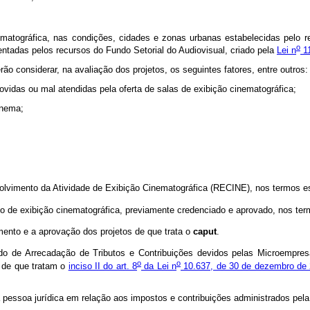
atográfica, nas condições, cidades e zonas urbanas estabelecidas pelo 
o
tentadas pelos recursos do Fundo Setorial do Audiovisual, criado pela
Lei n
11
ão considerar, na avaliação dos projetos, os seguintes fatores, entre outros:
rovidas ou mal atendidas pela oferta de salas de exibição cinematográfica;
inema;
olvimento da Atividade de Exibição Cinematográfica (RECINE), nos termos es
eto de exibição cinematográfica, previamente credenciado e aprovado, nos t
nto e a aprovação dos projetos de que trata o
caput
.
do de Arrecadação de Tributos e Contribuições devidos pelas Microempre
o
o
 de que tratam o
inciso II do art. 8
da Lei n
10.637, de 30 de dezembro de
pessoa jurídica em relação aos impostos e contribuições administrados pela 