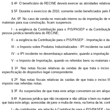
o
§ 4
O beneficiário do RECINE deverá exercer as atividades relativ
o
§ 5
Durante o exercício de 2010, somente serão beneficiados pelo 
o
Art. 6
No caso de venda no mercado interno ou de importação de má
materiais para sua construção, ficam suspensos:
I - a exigência da Contribuição para o PIS/PASEP e da Contribuiçã
pessoa jurídica beneficiária do RECINE;
II - a exigência da Contribuição para o PIS/PASEP - Importação e d
III - o Imposto sobre Produtos Industrializados - IPI incidente na sa
IV - o IPI incidente no desembaraço aduaneiro, quando a importação 
V - o Imposto de Importação, quando os referidos bens ou materiais
o
§ 1
Nas notas fiscais relativas às vendas de que trata o incis
especificação do dispositivo legal correspondente.
o
§ 2
Nas notas fiscais relativas às saídas de que trata o inciso I
imposto nas referidas notas.
o
§ 3
As suspensões de que trata este artigo convertem-se em alíquo
o
§ 4
A pessoa jurídica que não incorporar e não utilizar o bem ou mate
que trata este artigo, acrescidas de juros e multa de mora, na forma da lei, co
I - de contribuinte, em relação à Contribuição para o PIS/PASEP - I