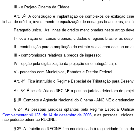
III - o Projeto Cinema da Cidade.
o
Art. 3
A construção e implantação de complexos de exibição cinem
linhas de crédito, investimento e equalização de encargos financeiros, sus
Parágrafo único. As linhas de crédito mencionadas neste artigo dever
I - localização em zonas urbanas, cidades e regiões brasileiras desp
II - contribuição para a ampliação do estrato social com acesso ao c
III - compromissos relativos a preços de ingresso;
IV - opção pela digitalização da projeção cinematográfica; e
V - parcerias com Municípios, Estados e Distrito Federal.
o
Art. 4
Fica instituído o Regime Especial de Tributação para Desenv
o
Art. 5
É beneficiária do RECINE
a pessoa jurídica detentora de proj
o
§ 1
Compete à Agência Nacional do Cinema - ANCINE o credenciame
o
§ 2
As pessoas jurídicas optantes pelo Regime Especial Unifica
o
Complementar n
123, de 14 de dezembro de 2006,
e as pessoas jurídicas
não poderão aderir ao RECINE.
o
§ 3
A fruição do RECINE fica condicionada à regularidade fiscal da 