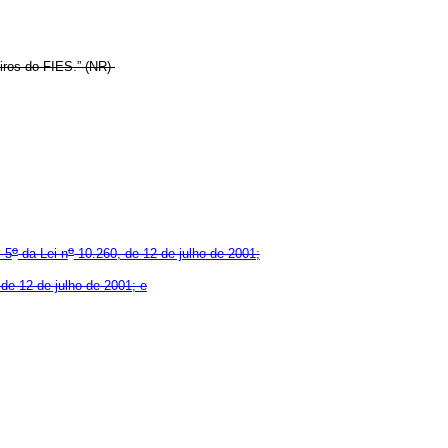
iros do FIES.” (NR)
o
o
. 5
da Lei n
10.260, de 12 de julho de 2001;
de 12 de julho de 2001; e