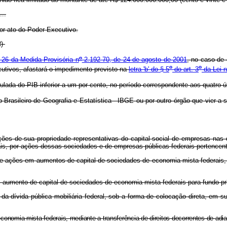
...
or ato do Poder Executivo.
R)
o
. 26 da Medida Provisória n
2.192-70, de 24 de agosto de 2001
, no caso de 
o
o
ecutivos, afastará o impedimento previsto na
letra 'b' do § 5
do art. 3
da Lei n
ada do PIB inferior a um por cento, no período correspondente aos quatro úl
 Brasileiro de Geografia e Estatística - IBGE ou por outro órgão que vier a
ões de sua propriedade representativas do capital social de empresas nas 
, por ações dessas sociedades e de empresas públicas federais pertencentes
ão de ações em aumentos de capital de sociedades de economia mista federais
em aumento de capital de sociedades de economia mista federais para fundo pri
 da dívida pública mobiliária federal, sob a forma de colocação direta, em 
conomia mista federais, mediante a transferência de direitos decorrentes de adi