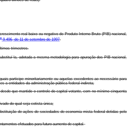
crescimento real baixo ou negativo do Produto Interno Bruto (PIB) nacional,
o
9.496, de 11 de setembro de 1997
.
timos trimestres.
 substituí-la, adotada a mesma metodologia para apuração dos PIB nacional,
quais participe minoritariamente ou aquelas excedentes ao necessário para
 a entidades da administração pública federal indireta;
, desde que mantido o controle do capital votante, com no mínimo cinquenta
vado do qual seja cotista única;
substituição de ações de sociedades de economia mista federal detidas pelo
antamentos efetuados para futuro aumento de capital.