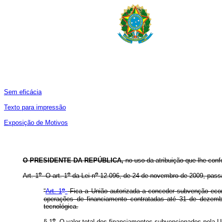
Sem eficácia
Texto para impressão
Exposição de Motivos
O PRESIDENTE DA REPÚBLICA,
no uso da atribuição que lhe confe
o
o
o
Art. 1
O art. 1
da Lei n
12.096, de 24 de novembro de 2009, passa
o
“
Art. 1
Fica a União autorizada a conceder subvenção eco
operações de financiamento contratadas até 31 de dezemb
tecnológica.
o
§ 1
O valor total dos financiamentos subvencionados pela Uni