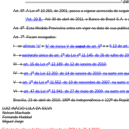
...................................................................................” (
o
o
Art. 5
A Lei n
10.260, de 2001, passa a vigorar acrescida do seguin
“Art. 20-B.
Até 30 de abril de 2011, o Banco do Brasil S.A. e
o
Art. 6
Esta Medida Provisória entra em vigor na data de sua public
o
Art. 7
Ficam revogados:
o
I - as
alíneas “a”
e
“b” do inciso V do
caput
do art. 5
e o
§ 13 do art.
o
o
II - o
parágrafo único do art. 1
da Lei n
11.145, de 26 de julho de 20
o
III - o
art. 15 da Lei n
12.189, de 12 de janeiro de 2010;
o
IV - o
art. 1
da Lei 12.202, de 14 de janeiro de 2010, na parte em que a
o
o
V - o
art. 1
da Lei n
11.552, de 19 de novembro de 2007, na parte em
o
VI - o
art. 47 da Lei n
11.941, de 27 de maio de 2009, na parte em que
o
o
Brasília, 23 de abril de 2010; 189
da Independência e 122
da Repúb
LUIZ INÁCIO LULA DA SILVA
Nelson Machado
Fernando Haddad
Miguel Jorge