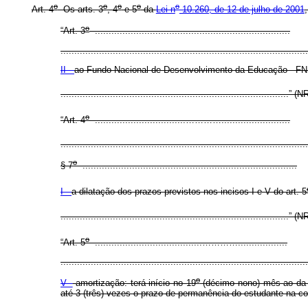
o
o
o
o
o
Art. 4
Os arts. 3
, 4
e 5
da
Lei n
10.260, de 12 de julho de 2001
o
“Art. 3
.......................................................................
..........................................................................................
II -
ao Fundo Nacional de Desenvolvimento da Educação - FNDE
...................................................................................” (N
o
“Art. 4
.................................………….........................
.........................................................................................
o
§ 7
..............................................................................
I -
a dilatação dos prazos previstos nos incisos I e V do art. 5
...................................................................................” (
o
“Art. 5
.......................................…………..................
..........................................................................................
o
V -
amortização: terá início no 19
(décimo nono) mês ao da c
até 3 (três) vezes o prazo de permanência do estudante na co