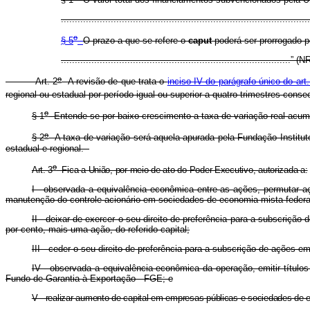
..........................................................................................
o
§ 5
O prazo a que se refere o
caput
poderá ser prorrogado p
...................................................................................” (N
o
Art. 2
A revisão de que trata o
inciso IV do parágrafo único do art
regional ou estadual por período igual ou superior a quatro trimestres cons
o
§ 1
Entende-se por baixo crescimento a taxa de variação real acumul
o
§ 2
A taxa de variação será aquela apurada pela Fundação Instituto
estadual e regional.
o
Art. 3
Fica a União, por meio de ato do Poder Executivo, autorizada a:
I - observada a equivalência econômica entre as ações, permutar aç
manutenção do controle acionário em sociedades de economia mista federais
II - deixar de exercer o seu direito de preferência para a subscriç
por cento, mais uma ação, do referido capital;
III - ceder o seu direito de preferência para a subscrição de ações 
IV - observada a equivalência econômica da operação, emitir títulos
Fundo de Garantia à Exportação - FGE; e
V - realizar aumento de capital em empresas públicas e sociedades de e