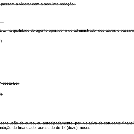
, passam a vigorar com a seguinte redação:
...
, na qualidade de agente operador e de administrador dos ativos e passivo
R)
....
o
desta Lei;
NR)
...
onclusão do curso, ou antecipadamente, por iniciativa do estudante financi
ndição de financiado, acrescido de 12 (doze) meses;