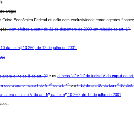
NR)
te artigo:
 a Caixa Econômica Federal atuarão com exclusividade como agentes finance
o
ação,
com efeitos a partir de 31 de dezembro de 2009 em relação ao art. 1
.
o
 10 da Lei n
10.260, de 12 de julho de 2001.
05;
o
ltera o inciso II do art. 3
e as
alíneas “a” e “b” do inciso V
do
caput
do art
o
o
o
 que altera o inciso I do § 7
do art. 4
e o
§ 13 do art. 10 da Lei n
10.260, 
o
o
 altera o inciso V do art. 5
da Lei n
10.260, de 12 de julho de 2001
.
lica.