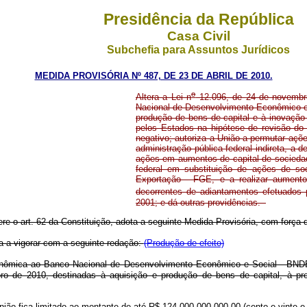
Presidência da República
Casa Civil
Subchefia para Assuntos Jurídicos
MEDIDA PROVISÓRIA Nº 487, DE 23 DE ABRIL DE 2010.
o
Altera a Lei n
12.096, de 24 de novembr
Nacional de Desenvolvimento Econômico e
produção de bens de capital e à inovação 
pelos Estados na hipótese de revisão do
negativo; autoriza a União a permutar açõe
administração pública federal indireta, a d
ações em aumentos de capital de sociedades
federal em substituição de ações de so
Exportação - FGE, e a realizar aumento 
decorrentes de adiantamentos efetuados p
2001; e dá outras providências.
re o art. 62 da Constituição, adota a seguinte Medida Provisória, com força d
 a vigorar com a seguinte redação:
(Produção de efeito)
nômica ao Banco Nacional de Desenvolvimento Econômico e Social - BNDES
ro de 2010, destinadas à aquisição e produção de bens de capital, à 
ão fica limitado ao montante de até R$ 124.000.000.000,00 (cento e vinte e q