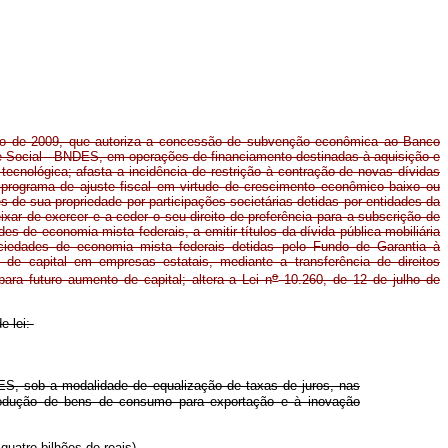
o de 2009, que autoriza a concessão de subvenção econômica ao Banco
 Social - BNDES, em operações de financiamento destinadas à aquisição e
tecnológica; afasta a incidência de restrição à contração de novas dívidas
 programa de ajuste fiscal em virtude de crescimento econômico baixo ou
s de sua propriedade por participações societárias detidas por entidades da
eixar de exercer e a ceder o seu direito de preferência para a subscrição de
 de economia mista federais, a emitir títulos da dívida pública mobiliária
ciedades de economia mista federais detidas pelo Fundo de Garantia à
de capital em empresas estatais, mediante a transferência de direitos
o
ara futuro aumento de capital; altera a Lei n
10.260, de 12 de julho de
e lei:
, sob a modalidade de equalização de taxas de juros, nas
produção de bens de consumo para exportação e à inovação
uatro bilhões de reais).