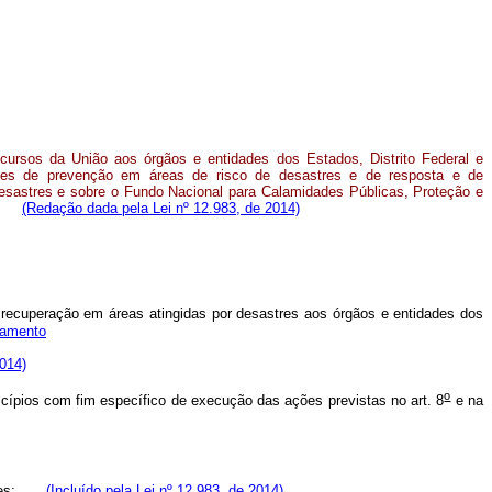
ecursos da União aos órgãos e entidades dos Estados, Distrito Federal e
es de prevenção em áreas de risco de desastres e de resposta e de
esastres e sobre o Fundo Nacional para Calamidades Públicas, Proteção e
ias.
(Redação dada pela Lei nº 12.983, de 2014)
 recuperação em áreas atingidas por desastres aos órgãos e entidades dos
lamento
2014)
o
icípios com fim específico de execução das ações previstas no art. 8
e na
astres;
(Incluído pela Lei nº 12.983, de 2014)