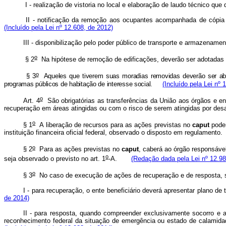
I - realização de vistoria no local e elaboração de laudo técnico qu
II - notificação da remoção aos ocupantes acompanhada de cópia d
(Incluído pela Lei nº 12.608, de 2012)
III - disponibilização pelo poder público de transporte e armazena
o
§ 2
Na hipótese de remoção de edificações, deverão ser adotada
o
§ 3
Aqueles que tiverem suas moradias removidas deverão ser abrig
programas públicos de habitação de interesse social.
(Incluído pela Lei nº 
o
Art. 4
São obrigatórias as transferências da União aos órgãos e en
recuperação em áreas atingidas ou com o risco de serem atingidas por de
o
§ 1
A liberação de recursos para as ações previstas no
caput
poder
instituição financeira oficial federal, observado o disposto em regulame
o
§ 2
Para as ações previstas no
caput
, caberá ao órgão responsável
o
seja observado o previsto no art. 1
-A.
(Redação dada pela Lei nº 12.98
o
§ 3
No caso de execução de ações de recuperação e de resposta
I - para recuperação, o ente beneficiário deverá apresentar plano 
de 2014)
II - para resposta, quando compreender exclusivamente socorro e as
reconhecimento federal da situação de emergência ou estado de calamid