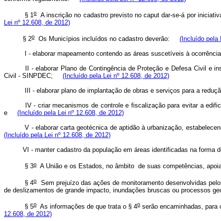
o
§ 1
A inscrição no cadastro previsto no
caput
dar-se-á por iniciat
Lei nº 12.608, de 2012)
o
§ 2
Os Municípios incluídos no cadastro deverão:
(Incluído pela
I - elaborar mapeamento contendo as áreas suscetíveis à ocorrênci
II - elaborar Plano de Contingência de Proteção e Defesa Civil e i
Civil - SINPDEC;
(Incluído pela Lei nº 12.608, de 2012)
III - elaborar plano de implantação de obras e serviços para a redu
IV - criar mecanismos de controle e fiscalização para evitar a edi
e
(Incluído pela Lei nº 12.608, de 2012)
V - elaborar carta geotécnica de aptidão à urbanização, estabelece
(Incluído pela Lei nº 12.608, de 2012)
VI - manter cadastro da população em áreas identificadas na forma d
o
§ 3
A União e os Estados, no âmbito de suas competências, apoiar
o
§ 4
Sem prejuízo das ações de monitoramento desenvolvidas pelos 
de deslizamentos de grande impacto, inundações bruscas ou processos geo
o
o
§ 5
As informações de que trata o § 4
serão encaminhadas, para c
12.608, de 2012)