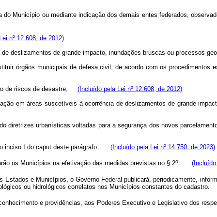
iva do Município ou mediante indicação dos demais entes federados, observa
 Lei nº 12.608, de 2012)
a de deslizamentos de grande impacto, inundações bruscas ou processos geo
nstituir órgãos municipais de defesa civil, de acordo com os procedimentos 
ção de riscos de desastre;
(Incluído pela Lei nº 12.608, de 2012)
ficação em áreas suscetíveis à ocorrência de deslizamentos de grande impact
ndo diretrizes urbanísticas voltadas para a segurança dos novos parcelamen
o inciso I do
caput
deste parágrafo.
(Incluído pela Lei nº 14.750, de 2023)
o
ão os Municípios na efetivação das medidas previstas no § 2
.
(Incluído
Estados e Municípios, o Governo Federal publicará, periodicamente, infor
lógicos ou hidrológicos correlatos nos Municípios constantes do cadastro.
onhecimento e providências, aos Poderes Executivo e Legislativo dos respe