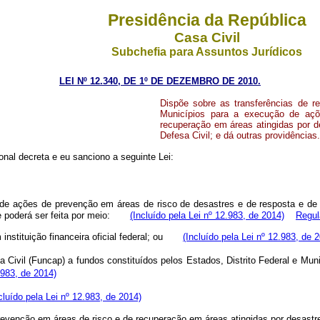
Presidência da República
Casa Civil
Subchefia para Assuntos Jurídicos
LEI Nº 12.340, DE 1º DE DEZEMBRO DE 2010.
Dispõe sobre as transferências de r
Municípios para a execução de açõ
recuperação em áreas atingidas por d
Defesa Civil; e dá outras providênc
nal decreta e eu sanciono a seguinte Lei:
o de ações de prevenção em áreas de risco de desastres e de resposta e de
i e poderá ser feita por meio:
(Incluído pela Lei nº 12.983, de 2014)
Regu
m instituição financeira oficial federal; ou
(Incluído pela Lei nº 12.983, de 
 Civil (Funcap) a fundos constituídos pelos Estados, Distrito Federal e Mun
.983, de 2014)
cluído pela Lei nº 12.983, de 2014)
 de prevenção em áreas de risco e de recuperação em áreas atingidas por des