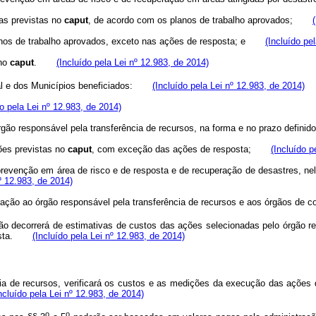
mas previstas no
caput
, de acordo com os planos de trabalho aprovados;
 planos de trabalho aprovados, exceto nas ações de resposta; e
(Incluído pe
 no
caput
.
(Incluído pela Lei nº 12.983, de 2014)
eral e dos Municípios beneficiados:
(Incluído pela Lei nº 12.983, de 2014)
do pela Lei nº 12.983, de 2014)
o órgão responsável pela transferência de recursos, na forma e no prazo de
ões previstas no
caput
, com exceção das ações de resposta;
(Incluído p
prevenção em área de risco e de resposta e de recuperação de desastres, nel
nº 12.983, de 2014)
eração ao órgão responsável pela transferência de recursos e aos órgãos 
ião decorrerá de estimativas de custos das ações selecionadas pelo órgão r
esposta.
(Incluído pela Lei nº 12.983, de 2014)
cia de recursos, verificará os custos e as medições da execução das açõe
ncluído pela Lei nº 12.983, de 2014)
o
o