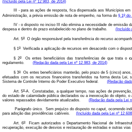
(Incluído pela Lei nº 12.983, de 2014)
III - para as ações de resposta, fica dispensada aos Municípios em
o
Administração, a prévia emissão de nota de empenho, na forma do
§ 1
do a
IV - o disposto no inciso III não elimina a necessidade de emissã
despesa e dentro do prazo estabelecido no plano de trabalho.
(Incluído
o
Art. 5
O órgão responsável pela transferência do recurso acompanhará
o
§ 1
Verificada a aplicação de recursos em desacordo com o disposto
o
§ 2
Os entes beneficiários das transferências de que trata o
c
regulamento.
(Redação dada pela Lei nº 12.983, de 2014)
o
§ 3
Os entes beneficiários manterão, pelo prazo de 5 (cinco) anos,
efetuados com os recursos financeiros transferidos na forma desta Lei, s
Sistema de Controle Interno do Poder Executivo federal.
(Redação dada 
o
Art. 5
-A. Constatadas, a qualquer tempo, nas ações de prevenção, 
do estado de calamidade pública declarados ou a inexecução do objeto, o at
valores repassados devidamente atualizados.
(Redação dada pela Lei n
Parágrafo único. Sem prejuízo do disposto no
caput
, ocorrendo ind
para adoção das providências cabíveis.
(Incluído dada pela Lei nº 12.60
o
Art. 6
Ficam autorizados o Departamento Nacional de Infraestrutu
recuperação, execução de desvios e restauração de estradas e outras vias d