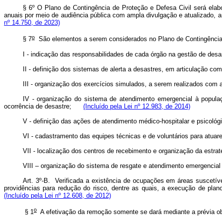
§ 6º O Plano de Contingência de Proteção e Defesa Civil será elab
anuais por meio de audiência pública com ampla divulgação e atualizado, 
nº 14.750, de 2023)
o
§ 7
São elementos a serem considerados no Plano de Contingência
I - indicação das responsabilidades de cada órgão na gestão de d
II - definição dos sistemas de alerta a desastres, em articulaçã
III - organização dos exercícios simulados, a serem realizados co
IV - organização do sistema de atendimento emergencial à popul
ocorrência de desastre;
(Incluído pela Lei nº 12.983, de 2014)
V - definição das ações de atendimento médico-hospitalar e psicol
VI - cadastramento das equipes técnicas e de voluntários para at
VII - localização dos centros de recebimento e organização da est
VIII – organização do sistema de resgate e atendimento emergenci
Art. 3º-B. Verificada a existência de ocupações em áreas suscetív
providências para redução do risco, dentre as quais, a execução de pl
(Incluído pela Lei nº 12.608, de 2012)
o
§ 1
A efetivação da remoção somente se dará mediante a prévia 