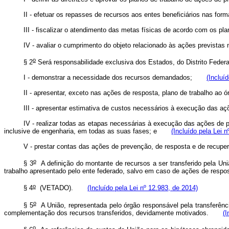
II - efetuar os repasses de recursos aos entes beneficiários nas for
III - fiscalizar o atendimento das metas físicas de acordo com os
IV - avaliar o cumprimento do objeto relacionado às ações previstas
o
§ 2
Será responsabilidade exclusiva dos Estados, do Distrito Fed
I - demonstrar a necessidade dos recursos demandados;
(Incluí
II - apresentar, exceto nas ações de resposta, plano de trabalho a
III - apresentar estimativa de custos necessários à execução das aç
IV - realizar todas as etapas necessárias à execução das ações de 
inclusive de engenharia, em todas as suas fases; e
(Incluído pela Lei 
V - prestar contas das ações de prevenção, de resposta e de recup
o
§ 3
A definição do montante de recursos a ser transferido pela Un
trabalho apresentado pelo ente federado, salvo em caso de ações de r
o
§ 4
(VETADO).
(Incluído pela Lei nº 12.983, de 2014)
o
§ 5
A União, representada pelo órgão responsável pela transferên
complementação dos recursos transferidos, devidamente motivados.
(I
o