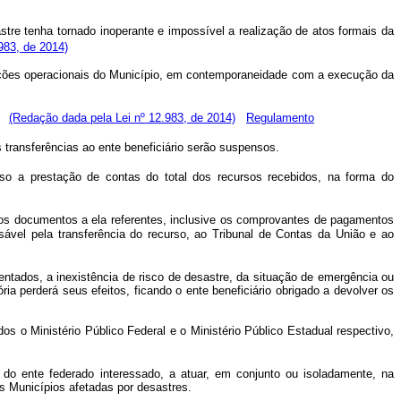
tre tenha tornado inoperante e impossível a realização de atos formais da
.983, de 2014)
dições operacionais do Município, em contemporaneidade com a execução da
.
(Redação dada pela Lei nº 12.983, de 2014)
Regulamento
 transferências ao ente beneficiário serão suspensos.
rso a prestação de contas do total dos recursos recebidos, na forma do
 os documentos a ela referentes, inclusive os comprovantes de pagamentos
nsável pela transferência do recurso, ao Tribunal de Contas da União e ao
tados, a inexistência de risco de desastre, da situação de emergência ou
ia perderá seus efeitos, ficando o ente beneficiário obrigado a devolver os
dos o Ministério Público Federal e o Ministério Público Estadual respectivo,
 do ente federado interessado, a atuar, em conjunto ou isoladamente, na
os Municípios afetadas por desastres.