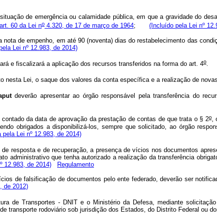
 situação de emergência ou calamidade pública, em que a gravidade do desas
o
rt. 60 da Lei n
4.320, de 17 de março de 1964
;
(Incluído pela Lei nº 12
o da nota de empenho, em até 90 (noventa) dias do restabelecimento das con
 pela Lei nº 12.983, de 2014)
o
 e fiscalizará a aplicação dos recursos transferidos na forma do art. 4
 nesta Lei, o saque dos valores da conta específica e a realização de novas
aput
deverão apresentar ao órgão responsável pela transferência do recu
o
 contado da data de aprovação da prestação de contas de que trata o § 2
,
endo obrigados a disponibilizá-los, sempre que solicitado, ao órgão respo
pela Lei nº 12.983, de 2014)
de resposta e de recuperação, a presença de vícios nos documentos apresen
o administrativo que tenha autorizado a realização da transferência obrigatór
º 12.983, de 2014)
Regulamento
ícios de falsificação de documentos pelo ente federado, deverão ser notifica
8, de 2012)
ra de Transportes - DNIT e o Ministério da Defesa, mediante solicitação
e transporte rodoviário sob jurisdição dos Estados, do Distrito Federal ou d