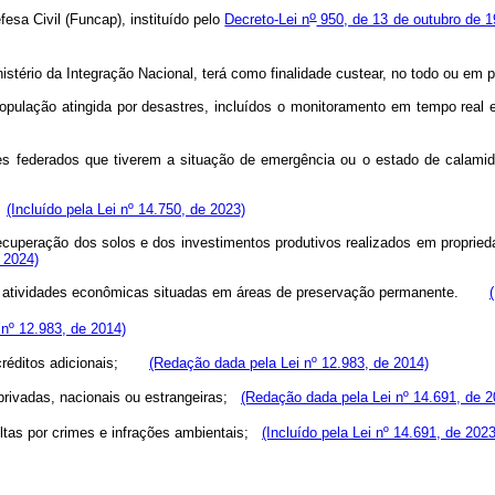
o
sa Civil (Funcap), instituído pelo
Decreto-Lei n
950, de 13 de outubro de 1
nistério da Integração Nacional, terá como finalidade custear, no todo ou 
opulação atingida por desastres, incluídos o monitoramento em tempo real e
tes federados que tiverem a situação de emergência ou o estado de calamid
.
(Incluído pela Lei nº 14.750, de 2023)
recuperação dos solos e dos investimentos produtivos realizados em proprieda
e 2024)
 de atividades econômicas situadas em áreas de preservação permanente.
nº 12.983, de 2014)
s créditos adicionais;
(Redação dada pela Lei nº 12.983, de 2014)
u privadas, nacionais ou estrangeiras;
(Redação dada pela Lei nº 14.691, de 2
ultas por crimes e infrações ambientais;
(Incluído pela Lei nº 14.691, de 2023