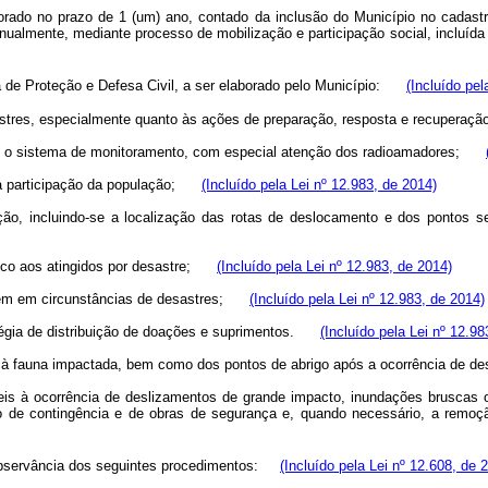
orado no prazo de 1 (um) ano, contado da inclusão do Município no cadastro
anualmente, mediante processo de mobilização e participação social, incluí
 de Proteção e Defesa Civil, a ser elaborado pelo Município:
(Incluído pel
esastres, especialmente quanto às ações de preparação, resposta e recuper
o com o sistema de monitoramento, com especial atenção dos radioamadores;
m a participação da população;
(Incluído pela Lei nº 12.983, de 2014)
ação, incluindo-se a localização das rotas de deslocamento e dos pontos
ógico aos atingidos por desastre;
(Incluído pela Lei nº 12.983, de 2014)
uarem em circunstâncias de desastres;
(Incluído pela Lei nº 12.983, de 2014)
ratégia de distribuição de doações e suprimentos.
(Incluído pela Lei nº 12.98
al à fauna impactada, bem como dos pontos de abrigo após a ocorrência de
eis à ocorrência de deslizamentos de grande impacto, inundações bruscas ou
ano de contingência e de obras de segurança e, quando necessário, a rem
observância dos seguintes procedimentos:
(Incluído pela Lei nº 12.608, de 