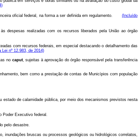
pública em serviços e obras similares ou na avaliação do custo global da
4)
inanceira oficial federal, na forma a ser definida em regulamento.
(Incluído
s às despesas realizadas com os recursos liberados pela União ao órgão
steadas com recursos federais, em especial destacando o detalhamento das
a Lei nº 12.983, de 2014)
stas no
caput
, sujeitas à aprovação do órgão responsável pela transferência
ompanhamento, bem como a prestação de contas de Municípios com população
ou estado de calamidade pública, por meio dos mecanismos previstos nesta
o Poder Executivo federal.
do pelo desastre.
o, inundações bruscas ou processos geológicos ou hidrológicos correlatos,