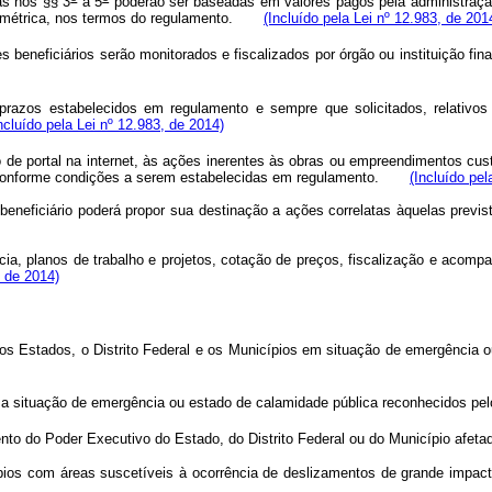
as nos §§ 3
a 5
poderão ser baseadas em valores pagos pela administração 
paramétrica, nos termos do regulamento.
(Incluído pela Lei nº 12.983, de 201
s beneficiários serão monitorados e fiscalizados por órgão ou instituição f
s prazos estabelecidos em regulamento e sempre que solicitados, relativo
ncluído pela Lei nº 12.983, de 2014)
 de portal na internet, às ações inerentes às obras ou empreendimentos cu
o, conforme condições a serem estabelecidas em regulamento.
(Incluído pel
beneficiário poderá propor sua destinação a ações correlatas àquelas previ
cia, planos de trabalho e projetos, cotação de preços, fiscalização e ac
, de 2014)
os Estados, o Distrito Federal e os Municípios em situação de emergência 
 a situação de emergência ou estado de calamidade pública reconhecidos pel
nto do Poder Executivo do Estado, do Distrito Federal ou do Município afeta
ípios com áreas suscetíveis à ocorrência de deslizamentos de grande impact