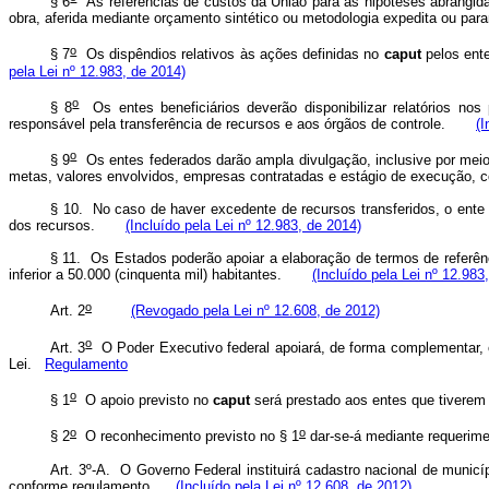
§ 6
As referências de custos da União para as hipóteses abrangid
obra, aferida mediante orçamento sintético ou metodologia expedita ou 
o
§ 7
Os dispêndios relativos às ações definidas no
caput
pelos ente
pela Lei nº 12.983, de 2014)
o
§ 8
Os entes beneficiários deverão disponibilizar relatórios no
responsável pela transferência de recursos e aos órgãos de controle.
(I
o
§ 9
Os entes federados darão ampla divulgação, inclusive por meio
metas, valores envolvidos, empresas contratadas e estágio de execuçã
§ 10. No caso de haver excedente de recursos transferidos, o ente 
dos recursos.
(Incluído pela Lei nº 12.983, de 2014)
§ 11. Os Estados poderão apoiar a elaboração de termos de referên
inferior a 50.000 (cinquenta mil) habitantes.
(Incluído pela Lei nº 12.983
o
Art. 2
(Revogado pela Lei nº 12.608, de 2012)
o
Art. 3
O Poder Executivo federal apoiará, de forma complementar, 
Lei.
Regulamento
o
§ 1
O apoio previsto no
caput
será prestado aos entes que tiverem
o
o
§ 2
O reconhecimento previsto no § 1
dar-se-á mediante requerime
Art. 3º-A. O Governo Federal instituirá cadastro nacional de munic
conforme regulamento.
(Incluído pela Lei nº 12.608, de 2012)