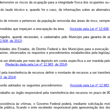
e demonstre os riscos da ocupação para a integridade física dos ocupantes ou
o laudo técnico e, quando for o caso, de informações sobre as alternativ
mento de móveis e pertences da população removida das áreas de risco, sem
s medidas que impeçam a reocupação da área.
(Incluído pela Lei nº 12.608
ados, quando necessário, e cadastrados pelo Município para garantia de aten
12.608, de 2012)
tidades dos Estados, do Distrito Federal e dos Municípios para a execução
sastres, observados os requisitos e procedimentos estabelecidos pela legi
á ser efetivada por meio de depósito em conta específica a ser mantida pel
nto.
(Redação dada pela Lei nº 12.983, de 2014)
 pela transferência de recursos definir o montante de recursos a ser transfe
3, de 2014)
, serão adotados os seguintes procedimentos:
(Incluído pela Lei nº 12.983
de trabalho ao órgão responsável pela transferência dos recursos no prazo d
sistência às vítimas, o Governo Federal poderá, mediante solicitação moti
ade pública, ficando o ente recebedor responsável pela apresentação do