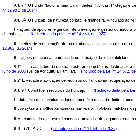
o
Art. 7
O Fundo Nacional para Calamidades Públicas, Proteção e Defe
nº 12.983, de 2014)
o
Art. 8
O Funcap, de natureza contábil e financeira, vinculado ao Mi
I - ações de apoio emergencial, de prevenção e gestão do risco à p
desastres;
(Redação dada pela Lei nº 14.750, de 2023)
II - ações de recuperação de áreas atingidas por desastres em en
12.983, de 2014)
III - ações de apoio à comunidade em situação de vulnerabilidade
§ 1º Entre as ações de que trata este artigo estão as destinadas à 
julho de 2006
(Lei da Agricultura Familiar).
(Incluído pela Lei nº 14.872, d
§ 2º É vedada a aplicação de recursos do Funcap na recuperação
o
Art. 9
Constituem recursos do Funcap:
(Redação dada pela Lei 
I - dotações consignadas na lei orçamentária anual da União e seu
II - doações e auxílios de pessoas naturais ou jurídicas, públicas o
II-A - parcela dos recursos financeiros advindos do pagamento de m
II-B - (VETADO);
(Incluído pela Lei nº 14.691, de 2023)