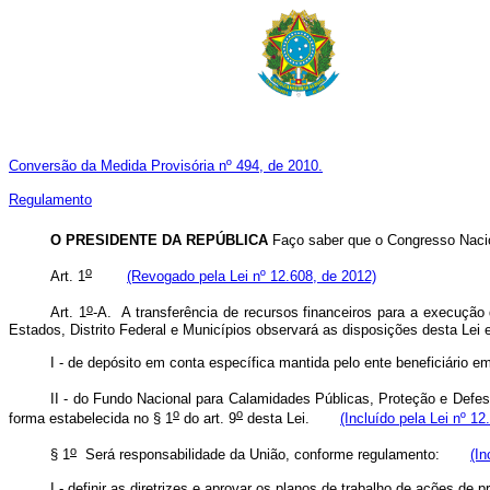
Conversão da Medida Provisória nº 494, de 2010.
Regulamento
O PRESIDENTE DA REPÚBLICA
Faço saber que o Congresso Nacio
o
Art. 1
(Revogado pela Lei nº 12.608, de 2012)
o
Art. 1
-A. A transferência de recursos financeiros para a execuçã
Estados, Distrito Federal e Municípios observará as disposições desta Le
I - de depósito em conta específica mantida pelo ente beneficiário e
II - do Fundo Nacional para Calamidades Públicas, Proteção e Defesa
o
o
forma estabelecida no § 1
do art. 9
desta Lei.
(Incluído pela Lei nº 12
o
§ 1
Será responsabilidade da União, conforme regulamento:
(In
I - definir as diretrizes e aprovar os planos de trabalho de ações