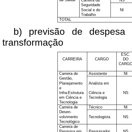
Carreira da
NS
Seguridade
Social e do
NI
Trabalho
TOTAL
b) previsão de despesa 
transformação
ESC.
CARREIRA
CARGO
DO
CARG
Carreira de
Assistente
NI
Gestão,
Planejamento
Analista em
e
Infra-Estrutura
Ciência e
NS
em Ciência e
Tecnologia
Tecnologia
Carreira de
Técnico
NI
Desen-
volvimento
Tecnologista
NS
Tecnológico
Carreira de
Pesquisa em
Pesquisador
NS