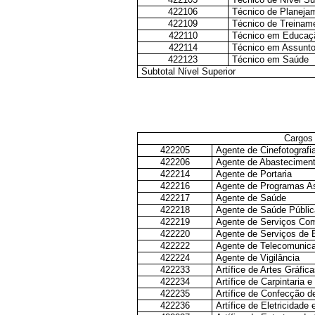
422106
Técnico de Planeja
422109
Técnico de Treinam
422110
Técnico em Educaçã
422114
Técnico em Assunto
422123
Técnico em Saúde
Subtotal Nível Superior
Cargos 
422205
Agente de Cinefotografi
422206
Agente de Abastecimen
422214
Agente de Portaria
422216
Agente de Programas As
422217
Agente de Saúde
422218
Agente de Saúde Públic
422219
Agente de Serviços Co
422220
Agente de Serviços de 
422222
Agente de Telecomunica
422224
Agente de Vigilância
422233
Artífice de Artes Gráfic
422234
Artífice de Carpintaria 
422235
Artífice de Confecção 
422236
Artífice de Eletricidad