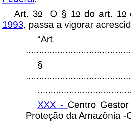
o
o
o
Art. 3
O § 1
do art. 1
1993
, passa a vigorar acresci
“Ar
.......................................
§
........................................
...................................
XXX -
Centro Gestor
Proteção da Amazônia 
...................................