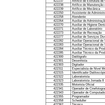
422237
Artífice de Estrutura de
422238
Artífice de Manutenção 
422239
Artífice de Mecânica
422250
Assistente de Administ
422258
Atendente
422264
Auxiliar de Administraçã
422270
Auxiliar de Higiene Dent
422271
Auxiliar de Laboratório
422273
Auxiliar de Recreação
422277
Auxiliar de Serviços Di
422282
Auxiliar Operacional de
422283
Auxiliar Operacional de
422284
Auxiliar Técnico da Pro
422285
Auxiliar Técnico da Pro
422300
Datilógrafo
422301
Desenhista
422303
Digitador
422311
Especialista de Nível M
422315
Identificador Datiloscóp
422322
Laboratorista
422323
Laboratorista Jornada 8
422335
Motorista Oficial
422341
Operador de Cinefotogra
422343
Operador de Computado
422355
Programador
422358
Scheduller
422362
Técnico