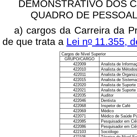
DEMONSTRATIVO DOS 
QUADRO DE PESSOAL
a) cargos da Carreira da P
o
de que trata a
Lei n
11.355, d
Cargos de Nível Superior
GRUPO/CARGO
422009
Analista de Informa
422010
Analista de Métodos
422011
Analista de Organi
422015
Analista de Sistema
422020
Analista de Suporte
422021
Analista de Suporte
422035
Auditor
422046
Dentista
422068
Inspetor de Café
422069
Médico
422071
Médico de Saúde Pú
422085
Pesquisador em Ciê
422086
Pesquisador em Ciê
422103
Sociólogo
422105
Técnico de Nível Su