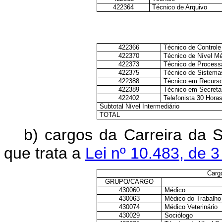
422364
Técnico de Arquivo
422366
Técnico de Controle
422370
Técnico de Nível Mé
422373
Técnico de Proces
422375
Técnico de Sistema
422388
Técnico em Recurso
422389
Técnico em Secreta
422402
Telefonista 30 Hora
Subtotal Nível Intermediário
TOTAL
b) cargos da Carreira da 
que trata a
Lei nº 10.483, de 3
Cargo
GRUPO/CARGO
430060
Médico
430063
Médico do Trabalho
430074
Médico Veterinário
430029
Sociólogo