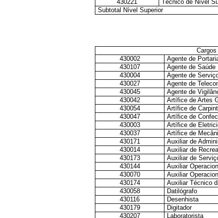
430221
Técnico de Nível Su
Subtotal Nível Superior
Cargos 
430002
Agente de Portari
430107
Agente de Saúde 
430004
Agente de Serviç
430027
Agente de Telecom
430045
Agente de Vigilân
430042
Artífice de Artes 
430054
Artífice de Carpin
430047
Artífice de Confe
430003
Artífice de Eletr
430037
Artífice de Mecân
430171
Auxiliar de Admin
430014
Auxiliar de Recre
430173
Auxiliar de Servi
430144
Auxiliar Operacio
430070
Auxiliar Operacio
430174
Auxiliar Técnico 
430058
Datilógrafo
430116
Desenhista
430179
Digitador
430207
Laboratorista