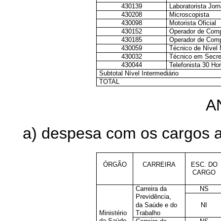
430139
Laboratorista Jor
430208
Microscopista
430098
Motorista Oficial
430152
Operador de Com
430185
Operador de Com
430059
Técnico de Nível
430032
Técnico em Secre
430044
Telefonista 30 Ho
Subtotal Nível Intermediário
TOTAL
A
a) despesa com os cargos 
ÓRGÃO
CARREIRA
ESC. DO
CARGO
Carreira da
NS
Previdência,
da Saúde e do
NI
Ministério
Trabalho
da Saúde