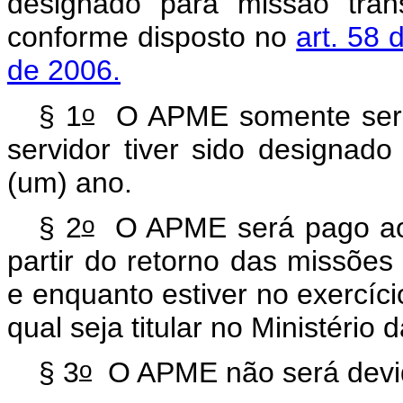
designado para missão trans
conforme disposto no
art. 58 
de 2006.
o
§ 1
O APME somente será 
servidor tiver sido designado
(um) ano.
o
§ 2
O APME será pago ao 
partir do retorno das missões
e enquanto estiver no exercíci
qual seja titular no Ministério
o
§ 3
O APME não será devid