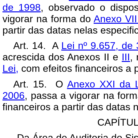
de 1998
, observado o dispo
vigorar na forma do
Anexo VII
partir das datas nelas especifi
Art. 14. A
Lei nº 9.657, de
acrescida dos Anexos II e
III
,
Lei,
com efeitos financeiros a p
Art. 15. O
Anexo XXI da L
2006
, passa a vigorar na for
financeiros a partir das datas 
CAPÍTUL
Da Área de Auditoria do S