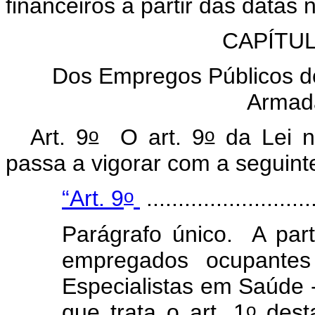
financeiros a partir das datas 
CAPÍTUL
Dos Empregos Públicos do
Armad
o
o
Art. 9
O art. 9
da Lei 
passa a vigorar com a seguint
o
“Art. 9
...........................
Parágrafo único. A part
empregados ocupantes
Especialistas em Saúde 
o
que trata o art. 1
desta