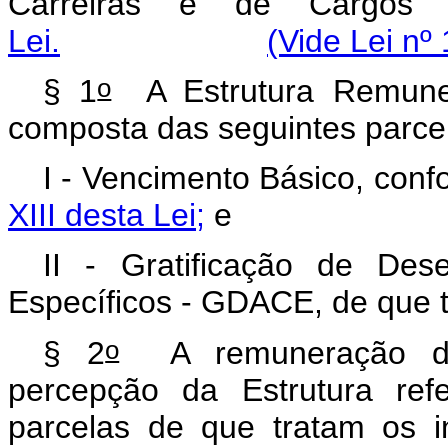
Carreiras e de Cargos 
Lei.
(Vide Lei nº
o
§ 1
A Estrutura Remuner
composta das seguintes parce
I - Vencimento Básico, conf
XIII desta Lei;
e
II - Gratificação de De
Específicos - GDACE, de que tr
o
§ 2
A remuneração dos
percepção da Estrutura re
parcelas de que tratam os i