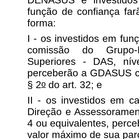
DENASUS e investido
função de confiança fa
forma:
I - os investidos em fu
comissão do Grupo-
Superiores - DAS, nív
perceberão a GDASUS ca
o
§ 2
do art. 32; e
II - os investidos em 
Direção e Assessorament
4 ou equivalentes, per
valor máximo de sua parc