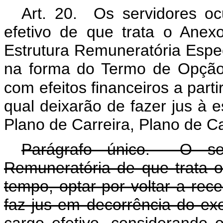
Art. 20. Os servidores o
efetivo de que trata o Anex
Estrutura Remuneratória Especi
na forma do Termo de Opção
com efeitos financeiros a parti
qual deixarão de fazer jus à e
Plano de Carreira, Plano de C
Parágrafo único. O ser
Remuneratória de que trata o
tempo, optar por voltar a rec
faz jus em decorrência do exe
cargo efetivo, considerando 