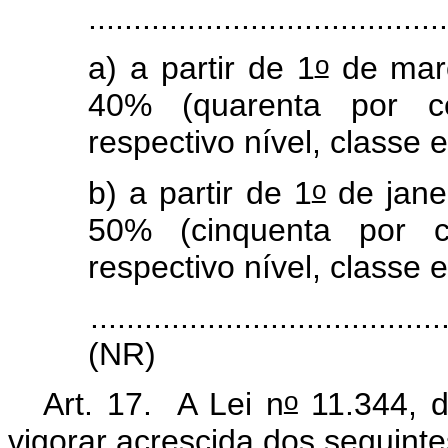
........................................
o
a) a partir de 1
de març
40% (quarenta por c
respectivo nível, classe 
o
b) a partir de 1
de jane
50% (cinquenta por 
respectivo nível, classe 
.......................................
(NR)
o
Art. 17. A Lei n
11.344, d
vigorar acrescida dos seguintes