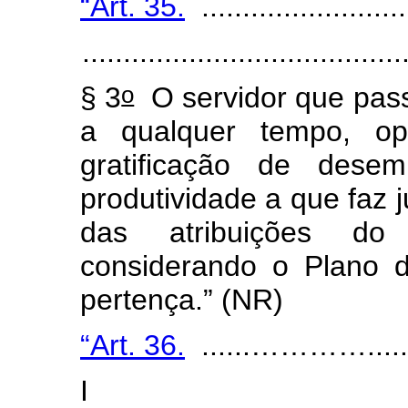
“Art. 35.
..........................
.......................................
o
§ 3
O servidor que pas
a qualquer tempo, op
gratificação de dese
produtividade a que faz 
das atribuições do 
considerando o Plano 
pertença.”
(NR)
“Art. 36.
......…………............
I