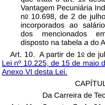
Vantagem Pecuniária Indiv
o
n
10.698, de 2 de julho
incorporados ao salár
dos mencionados emp
disposto na tabela
a
do A
o
Art. 10
.
A partir de 1
de ju
Lei nº 10.225, de 15 de maio 
Anexo VI desta Lei.
CAPÍTU
Da Carreira de Tec