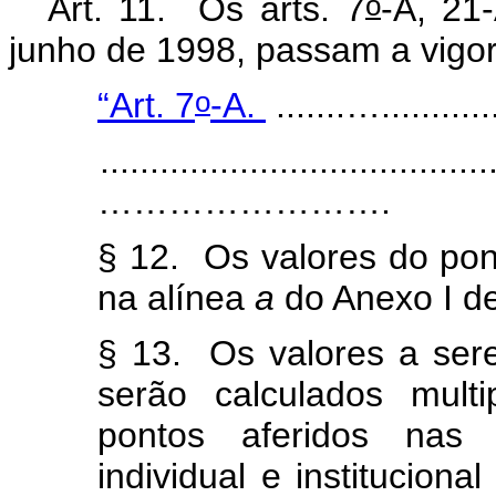
o
Art. 11. Os arts.
7
-A, 21
junho de 1998, passam a vigor
o
“Art. 7
-A.
.......…............
.......................................
…………………….
§ 12. Os valores do po
na alínea
a
do Anexo I de
§ 13. Os valores a se
serão calculados mult
pontos aferidos nas
individual e instituciona