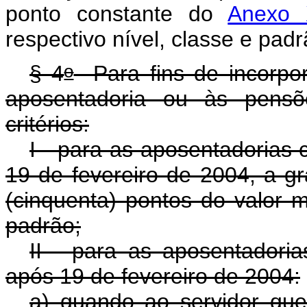
ponto constante do
Anexo 
respectivo nível, classe e padr
o
§ 4
Para fins de incorpo
aposentadoria ou às pensõ
critérios:
I - para as aposentadorias 
19 de fevereiro de 2004, a gr
(cinquenta) pontos do valor m
padrão;
II - para as aposentadoria
após 19 de fevereiro de 2004:
a) quando ao servidor qu