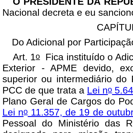
O PRESIDENTE DA REPÚ
Nacional decreta e eu sancion
CAPÍTU
Do Adicional por Participaç
o
Art. 1
Fica instituído o Ad
Exterior - APME devido, exc
superior ou intermediário do
o
PCC de que trata a
Lei n
5.64
Plano Geral de Cargos do Pod
o
Lei n
11.357, de 19 de outub
Pessoal do Ministério das R