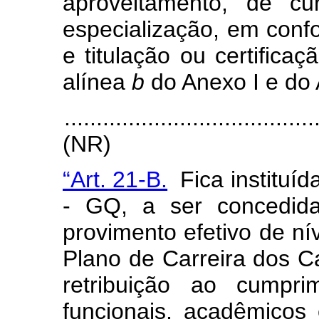
aproveitamento, de cu
especialização, em conf
e titulação ou certific
alínea
b
do Anexo I e do 
.......................................
(NR)
“Art. 21-B.
Fica instituíd
- GQ, a ser concedida
provimento efetivo de nív
Plano de Carreira dos Ca
retribuição ao cumpri
funcionais, acadêmicos 