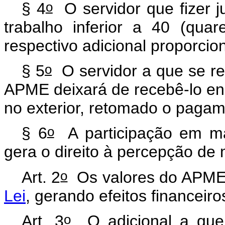
o
§ 4
O servidor que fizer 
trabalho inferior a 40 (qua
respectivo adicional proporcion
o
§ 5
O servidor a que se re
APME deixará de recebê-lo en
no exterior, retomado o pagame
o
§ 6
A participação em ma
gera o direito à percepção de
o
Art. 2
Os valores do APME 
Lei
, gerando efeitos financeiro
o
Art. 3
O adicional a que 