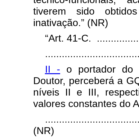
tiverem sido obtido
inativação.”
(NR)
“Art. 41-C. ..................
.................................
II -
o portador do 
Doutor, perceberá a G
níveis II e III, resp
valores constantes do A
.................................
(NR)