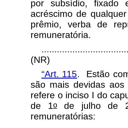
por subsídio, fixado
acréscimo de qualquer g
prêmio, verba de rep
remuneratória.
.................................
(NR)
“Art. 115
. Estão com
são mais devidas aos 
refere o inciso I do
cap
o
de 1
de julho de 2
remuneratórias: