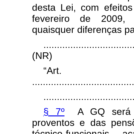
desta Lei, com efeitos
fevereiro de 2009,
quaisquer diferenças p
.................................
(NR)
“Art
.....................................
.................................
§ 7º
A GQ será co
proventos e das pens
técnico-funcionais, 