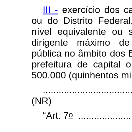
III -
exercício dos c
ou do Distrito Feder
nível equivalente ou
dirigente máximo de
pública no âmbito dos E
prefeitura de capital
500.000 (quinhentos mil
.................................
(NR)
o
“Art. 7
.....................
.................................