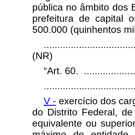
pública no âmbito dos E
prefeitura de capital
500.000 (quinhentos mil
.................................
(NR)
“Art. 60. .....................
.................................
V -
exercício dos car
do Distrito Federal, d
equivalente ou superio
máximo de entidade 