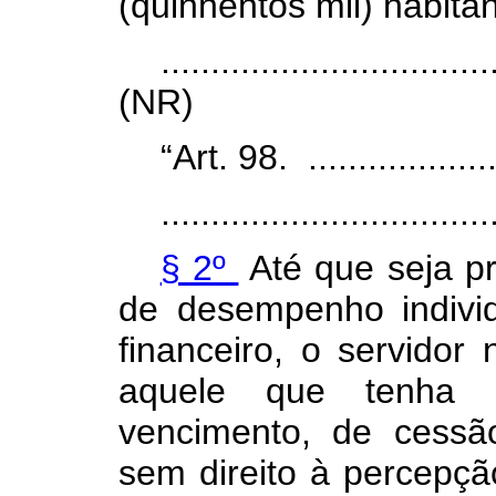
(quinhentos mil) habitan
.................................
(NR)
“Art. 98. .....................
.................................
§ 2º
Até que seja pr
de desempenho individ
financeiro, o servidor
aquele que tenha 
vencimento, de cessã
sem direito à perce