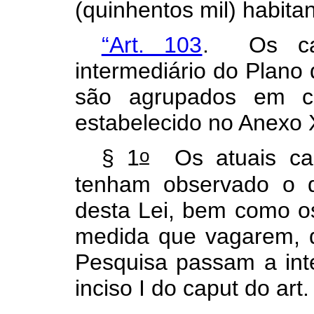
(quinhentos mil) habita
“Art. 103
. Os car
intermediário do Plano
são agrupados em cl
estabelecido no Anexo 
o
§ 1
Os atuais carg
tenham observado o d
desta Lei, bem como o
medida que vagarem, 
Pesquisa passam a inte
inciso I do
caput
do art.