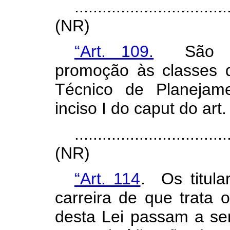
.................................
(NR)
“Art. 109.
São pré
promoção às classes d
Técnico de Planejam
inciso I do
caput
do art.
.................................
(NR)
“Art. 114
. Os titula
carreira de que trata 
desta Lei passam a se