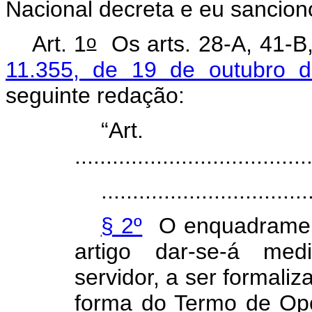
Nacional decreta e eu sancion
o
Art. 1
Os arts.
28-A, 41-B
11.355, de 19 de outubro 
seguinte redação:
“Art
.....................................
.................................
§ 2º
O enquadrament
artigo dar-se-á med
servidor, a ser formali
forma do Termo de Opç