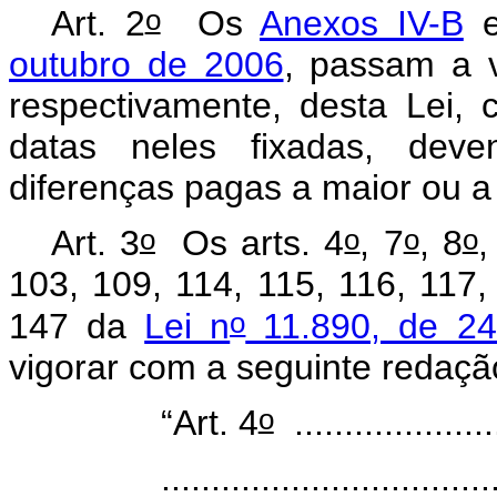
o
Art. 2
Os
Anexos IV-B
outubro de 2006
, passam a 
respectivamente, desta Lei, c
datas neles fixadas, dev
diferenças pagas a maior ou 
o
o
o
o
Art.
3
Os arts.
4
, 7
, 8
,
103, 109, 114, 115, 116, 117,
o
147 da
Lei n
11.890, de 2
vigorar com a seguinte redaç
o
“Art. 4
.....................
.................................