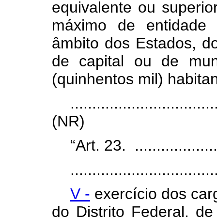
equivalente ou superio
máximo de entidade 
âmbito dos Estados, do 
de capital ou de mu
(quinhentos mil) habitan
.................................
(NR)
“Art. 23. .....................
.................................
V -
exercício dos car
do Distrito Federal, d