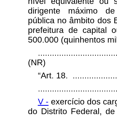
nível equivalente ou
dirigente máximo de
pública no âmbito dos E
prefeitura de capital
500.000 (quinhentos mil
.................................
(NR)
“Art. 18. .....................
.................................
V -
exercício dos car
do Distrito Federal, d