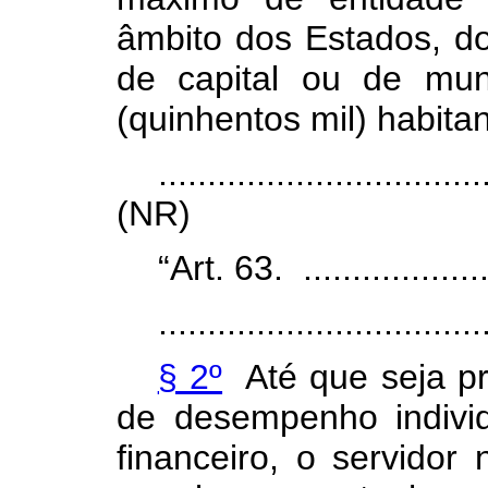
âmbito dos Estados, do 
de capital ou de mu
(quinhentos mil) habitan
.................................
(NR)
“Art. 63. .....................
.................................
§ 2º
Até que seja pr
de desempenho individ
financeiro, o servidor