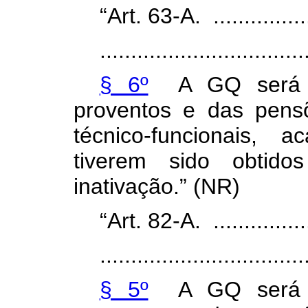
“Art. 63-A. ..................
.................................
§ 6º
A GQ será co
proventos e das pens
técnico-funcionais, 
tiverem sido obtido
inativação.”
(NR)
“Art. 82-A. ..................
.................................
§ 5º
A GQ será co