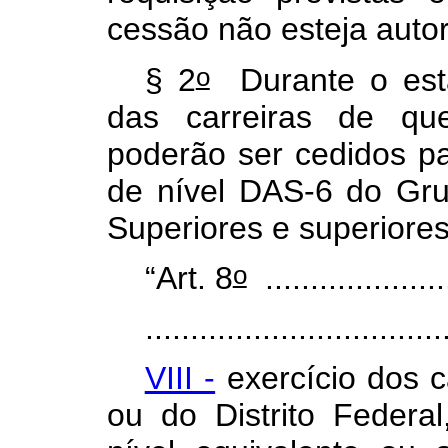
cessão não esteja autor
o
§ 2
Durante o estág
das carreiras de qu
poderão ser cedidos p
de nível DAS-6 do Gr
Superiores e superiores
o
“Art. 8
.....................
.................................
VIII -
exercício dos c
ou do Distrito Feder