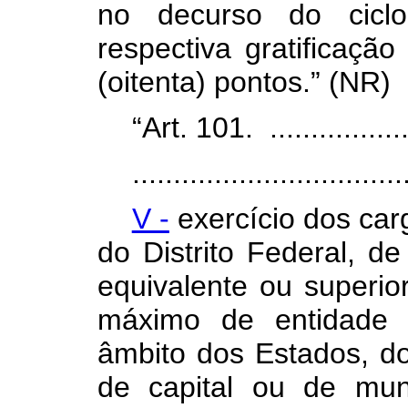
no decurso do ciclo
respectiva gratificaçã
(oitenta) pontos.” (NR)
“Art. 101. ....................
.................................
V -
exercício dos car
do Distrito Federal, d
equivalente ou superio
máximo de entidade 
âmbito dos Estados, do 
de capital ou de mu