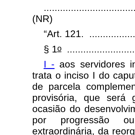
.................................
(NR)
“Art. 121. ...................
o
§ 1
.........................
I -
aos servidores i
trata o inciso I do
capu
de parcela complemen
provisória, que será 
ocasião do desenvolvi
por progressão o
extraordinária, da reor