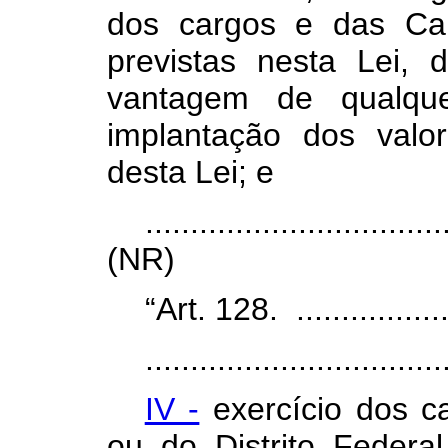
dos cargos e das Ca
previstas nesta Lei,
vantagem de qualqu
implantação dos val
desta Lei; e
.................................
(NR)
“Art. 128. ....................
.................................
IV -
exercício dos c
ou do Distrito Feder