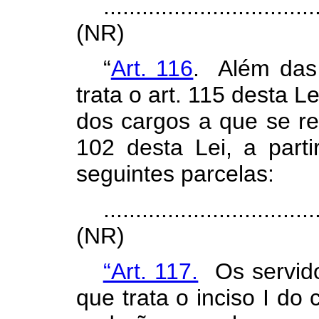
.................................
(NR)
“
Art. 116
. Além das
trata o art. 115 desta L
dos cargos a que se re
102 desta Lei, a parti
seguintes parcelas:
.................................
(NR)
“Art. 117.
Os servidor
que trata o inciso I do