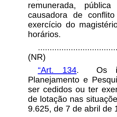
remunerada, pública
causadora de conflito
exercício do magistéri
horários.
.................................
(NR)
“Art. 134
. Os int
Planejamento e Pesqu
ser cedidos ou ter exer
de lotação nas situaçõe
9.625, de 7 de abril de 