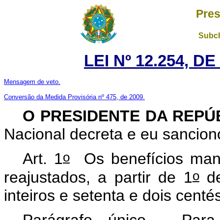
Pres
Subch
LEI Nº 12.254, D
Mensagem de veto.
Conversão da Medida Provisória nº 475, de 2009.
O PRESIDENTE DA REPÚ
Nacional decreta e eu sancion
o
Art. 1
Os benefícios manti
o
reajustados, a partir de 1
de
inteiros e setenta e dois cent
Parágrafo único. Para 