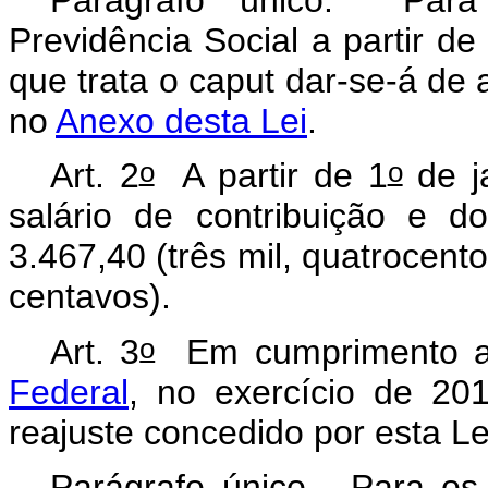
Previdência Social a partir de
que trata o
caput
dar-se-á de 
no
Anexo desta Lei
.
o
o
Art. 2
A partir de 1
de j
salário de contribuição e d
3.467,40 (três mil, quatrocent
centavos).
o
Art. 3
Em cumprimento 
Federal
, no exercício de 201
reajuste concedido por esta Le
Parágrafo único. Para os 