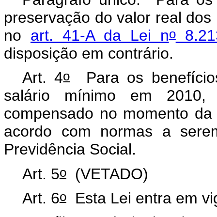
preservação do valor real dos b
o
no
art. 41-A da Lei n
8.21
disposição em contrário.
o
Art. 4
Para os benefício
salário mínimo em 2010, 
compensado no momento da ap
acordo com normas a serem 
Previdência Social.
o
Art. 5
(VETADO)
o
Art. 6
Esta Lei entra em vi