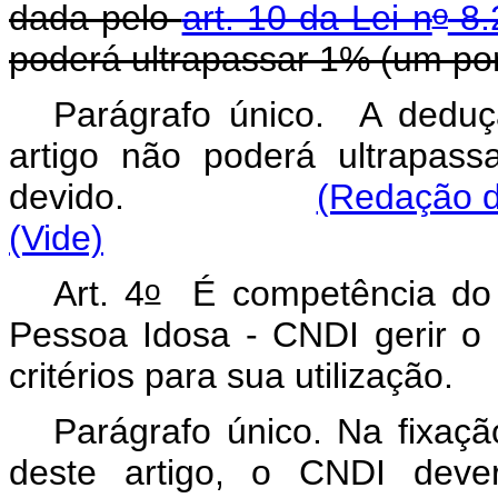
o
dada pelo
art. 10 da Lei n
8.
poderá ultrapassar 1% (um por
Parágrafo único. A dedu
artigo não poderá ultrapas
devido.
(Redação d
(Vide)
o
Art. 4
É competência do C
Pessoa Idosa - CNDI gerir o 
critérios para sua utilização.
Parágrafo único. Na fixaçã
deste artigo, o CNDI dever