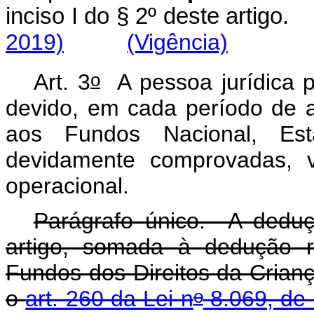
inciso I do § 2º deste artigo.
2019)
(Vigência)
o
Art. 3
A pessoa jurídica p
devido, em cada período de a
aos Fundos Nacional, Est
devidamente comprovadas,
operacional.
Parágrafo único. A dedu
artigo, somada à dedução r
Fundos dos Direitos da Crianç
o
o
art. 260 da Lei n
8.069, de 