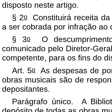
disposto neste artigo.
o
§ 2
Constituirá receita da 
a ser cobrada por infração ao 
o
§ 3
O descumprimento d
comunicado pelo Diretor-Geral
competente, para os fins do di
o
Art. 5
As despesas de port
obras musicais são de respons
depositantes.
Parágrafo único. A Biblio
depósito de todas as obras mu