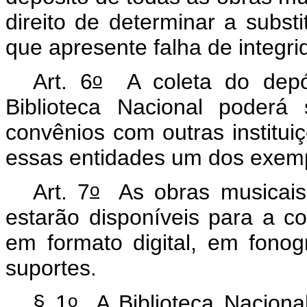
direito de determinar a subst
que apresente falha de integri
o
Art. 6
A coleta do depós
Biblioteca Nacional poderá
convênios com outras institui
essas entidades um dos exemp
o
Art. 7
As obras musicais r
estarão disponíveis para a c
em formato digital, em fon
suportes.
o
§ 1
A Biblioteca Nacional