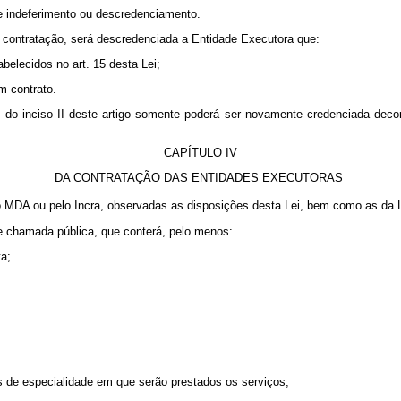
de indeferimento ou descredenciamento.
la contratação, será descredenciada a Entidade Executora que:
abelecidos no art. 15 desta Lei;
m contrato.
o inciso II deste artigo somente poderá ser novamente credenciada decorri
CAPÍTULO IV
DA CONTRATAÇÃO DAS ENTIDADES EXECUTORAS
o MDA ou pelo Incra, observadas as disposições desta Lei, bem como as da L
de chamada pública, que conterá, pelo menos:
ta;
eas de especialidade em que serão prestados os serviços;