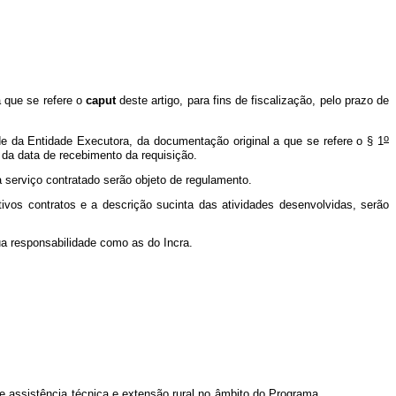
a que se refere o
caput
deste artigo, para fins de fiscalização, pelo prazo de
o
de da Entidade Executora, da documentação original a que se refere o § 1
ir da data de recebimento da requisição.
 serviço contratado serão objeto de regulamento.
vos contratos e a descrição sucinta das atividades desenvolvidas, serão
ua responsabilidade como as do Incra.
de assistência técnica e extensão rural no âmbito do Programa