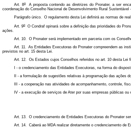
o
Art. 8
A proposta contendo as diretrizes do Pronater, a ser enca
coordenação do Conselho Nacional de Desenvolvimento Rural Sustentáve
Parágrafo único. O regulamento desta Lei definirá as normas de real
o
Art. 9
O Condraf opinará sobre a definição das prioridades do Pron
ações.
Art. 10. O Pronater será implementado em parceria com os Conselho
Art. 11. As Entidades Executoras do Pronater compreendem as instit
previstos no art. 15 desta Lei.
Art. 12. Os Estados cujos Conselhos referidos no art. 10 desta Lei
I - o credenciamento das Entidades Executoras, na forma do disposto
II - a formulação de sugestões relativas à programação das ações d
III - a cooperação nas atividades de acompanhamento, controle, fis
IV - a execução de serviços de Ater por suas empresas públicas o
Art. 13. O credenciamento de Entidades Executoras do Pronater será
Art. 14. Caberá ao MDA realizar diretamente o credenciamento de E