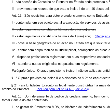
I - não adesão do Conselho ao Pronater no Estado onde pretenda a 
II - provimento de recurso de que trata o inciso I do art. 16 desta Lei
Art. 15. São requisitos para obter o credenciamento como Entidade
I - contemplar em seu objeto social a execução de serviços de assis
II - estar legalmente constituída há mais de 5 (cinco) anos;
II - estar legalmente constituída há mais de 1 (um) ano;
(Redação d
III - possuir base geográfica de atuação no Estado em que solicitar
IV - contar com corpo técnico multidisciplinar, abrangendo as áreas 
V - dispor de profissionais registrados em suas respectivas entidad
VI - atender a outras exigências estipuladas em regulamento.
Parágrafo único. O prazo previsto no inciso II não se aplica às enti
§ 1º O prazo previsto no inciso II e o disposto no § 2º do
caput
deste
§ 2º Para Entidades Executoras legalmente constituídas há mais 
âmbito do Pronater.
(Incluído pela Lei nº 14.615, de 2023)
Art. 16. Do indeferimento de pedido de credenciamento, bem como 
tomar ciência do ato contestado:
I - ao gestor do Pronater no MDA, na hipótese de indeferimento ou