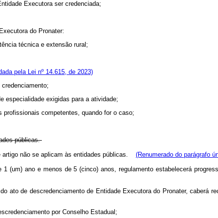
Entidade Executora ser credenciada;
.
 Executora do Pronater:
tência técnica e extensão rural;
ada pela Lei nº 14.615, de 2023)
 o credenciamento;
de especialidade exigidas para a atividade;
es profissionais competentes, quando for o caso;
dades públicas.
 artigo não se aplicam às entidades públicas.
(Renumerado do parágrafo úni
de 1 (um) ano e menos de 5 (cinco) anos, regulamento estabelecerá progre
do ato de descredenciamento de Entidade Executora do Pronater, caberá rec
 descredenciamento por Conselho Estadual;