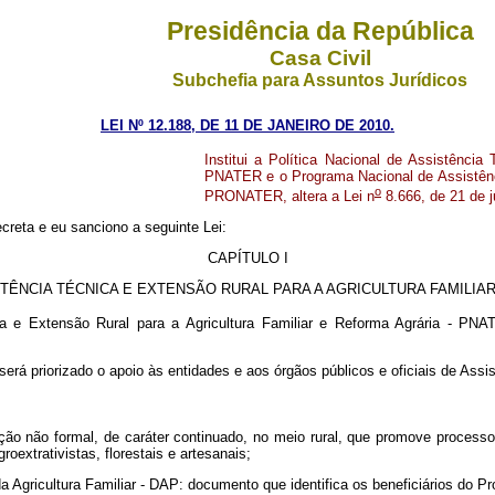
Presidência da República
Casa Civil
Subchefia para Assuntos Jurídicos
LEI Nº 12.188, DE 11 DE JANEIRO DE 2010.
Institui a Política Nacional de Assistência
PNATER e o Programa Nacional de Assistência
o
PRONATER, altera a Lei n
8.666, de 21 de j
creta e eu sanciono a seguinte Lei:
CAPÍTULO I
STÊNCIA TÉCNICA E EXTENSÃO RURAL PARA A AGRICULTURA FAMILI
ca e Extensão Rural para a Agricultura Familiar e Reforma Agrária - PN
será priorizado o apoio às entidades e aos órgãos públicos e oficiais de Ass
ção não formal, de caráter continuado, no meio rural, que promove process
oextrativistas, florestais e artesanais;
a Agricultura Familiar - DAP: documento que identifica os beneficiários do 