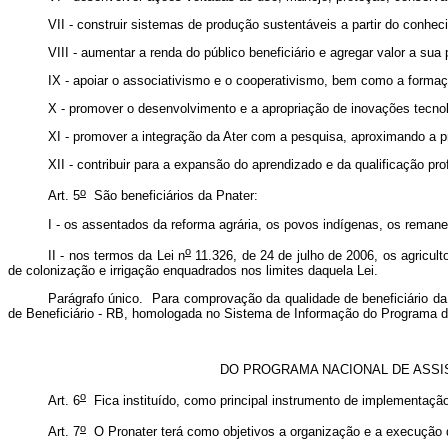
VII - construir sistemas de produção sustentáveis a partir do conheci
VIII - aumentar a renda do público beneficiário e agregar valor a su
IX - apoiar o associativismo e o cooperativismo, bem como a formaç
X - promover o desenvolvimento e a apropriação de inovações tecnol
XI - promover a integração da Ater com a pesquisa, aproximando a pr
XII - contribuir para a expansão do aprendizado e da qualificação prof
o
Art. 5
São beneficiários da Pnater:
I - os assentados da reforma agrária, os povos indígenas, os rema
o
II - nos termos da Lei n
11.326, de 24 de julho de 2006, os agricult
de colonização e irrigação enquadrados nos limites daquela Lei.
Parágrafo único. Para comprovação da qualidade de beneficiário da 
de Beneficiário - RB, homologada no Sistema de Informação do Programa 
DO PROGRAMA NACIONAL DE ASSIS
o
Art. 6
Fica instituído, como principal instrumento de implementaçã
o
Art. 7
O Pronater terá como objetivos a organização e a execução dos