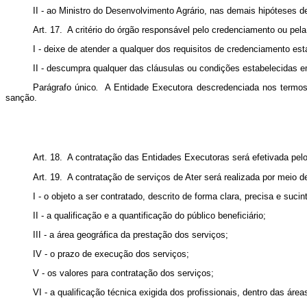
II - ao Ministro do Desenvolvimento Agrário, nas demais hipóteses 
Art. 17. A critério do órgão responsável pelo credenciamento ou pe
I - deixe de atender a qualquer dos requisitos de credenciamento est
II - descumpra qualquer das cláusulas ou condições estabelecidas e
Parágrafo único
.
A Entidade Executora descredenciada nos termos d
sanção.
Art. 18. A contratação das Entidades Executoras será efetivada pel
Art. 19. A contratação de serviços de Ater será realizada por meio 
I - o objeto a ser contratado, descrito de forma clara, precisa e sucin
II - a qualificação e a quantificação do público beneficiário;
III - a área geográfica da prestação dos serviços;
IV - o prazo de execução dos serviços;
V - os valores para contratação dos serviços;
VI - a qualificação técnica exigida dos profissionais, dentro das ár