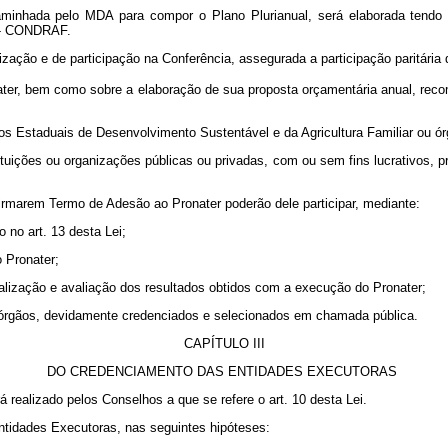
minhada pelo MDA para compor o Plano Plurianual, será elaborada tendo p
l - CONDRAF.
ização e de participação na Conferência, assegurada a participação paritária 
ater, bem como sobre a elaboração de sua proposta orçamentária anual, reco
s Estaduais de Desenvolvimento Sustentável e da Agricultura Familiar ou ór
uições ou organizações públicas ou privadas, com ou sem fins lucrativos, p
 firmarem Termo de Adesão ao Pronater poderão dele participar, mediante:
 no art. 13 desta Lei;
o Pronater;
calização e avaliação dos resultados obtidos com a execução do Pronater;
u órgãos, devidamente credenciados e selecionados em chamada pública.
CAPÍTULO III
DO CREDENCIAMENTO DAS ENTIDADES EXECUTORAS
 realizado pelos Conselhos a que se refere o art. 10 desta Lei.
ntidades Executoras, nas seguintes hipóteses: