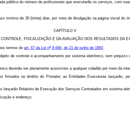
ada pública do número de profissionais que executarão os serviços, com suas 
 mínimo de 30 (trinta) dias, por meio de divulgação na página inicial do ór
CAPÍTULO V
CONTROLE, FISCALIZAÇÃO E DA AVALIAÇÃO DOS RESULTADOS DA 
o
 nos termos do
art. 67 da Lei n
8.666, de 21 de junho de 1993
.
objeto de controle e acompanhamento por sistema eletrônico, sem prejuízo
nico deverão ser plenamente acessíveis a qualquer cidadão por meio da inte
 firmados no âmbito do Pronater, as Entidades Executoras lançarão, per
as lançarão Relatório de Execução dos Serviços Contratados em sistema ele
ificação e endereço;