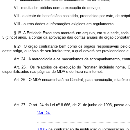
VI - resultados obtidos com a execução do serviço;
VII - o ateste do beneficiário assistido, preenchido por este, de próp
VIII - outros dados e informações exigidos em regulamento.
o
§ 1
A Entidade Executora manterá em arquivo, em sua sede, toda a d
5 (cinco) anos, a contar da aprovação das contas anuais do órgão contrata
o
§ 2
O órgão contratante bem como os órgãos responsáveis pelo cont
deste artigo, ou cópia de seu inteiro teor, a qual deverá ser providenciada
Art. 24. A metodologia e os mecanismos de acompanhamento, control
Art. 25. Os relatórios de execução do Pronater, incluindo nome,
disponibilizados nas páginas do MDA e do Incra na internet.
Art. 26. O MDA encaminhará ao Condraf, para apreciação, relatório
o
Art. 27. O art. 24 da Lei n
8.666, de 21 de junho de 1993, passa a v
“Art. 24.
..................................................................
...............................................................................
XXX -
na contratação de instituição ou organização, p