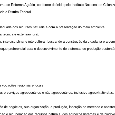
grama de Reforma Agrária, conforme definido pelo Instituto Nacional de Colon
do o Distrito Federal.
 adequada dos recursos naturais e com a preservação do meio ambiente;
ia técnica e extensão rural;
ar, interdisciplinar e intercultural, buscando a construção da cidadania e a de
nfoque preferencial para o desenvolvimento de sistemas de produção sustentá
l.
e vocações regionais e locais;
es e serviços agropecuários e não agropecuários, inclusive agroextrativistas, 
;
ão de negócios, sua organização, a produção, inserção no mercado e abastec
ação e recuperação dos recursos naturais, dos agroecossistemas e da biodiv