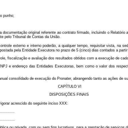
rio punho;
ocumentação original referente ao contrato firmado, incluindo o Relatório 
nte pelo Tribunal de Contas da União.
role externo e interno poderão, a qualquer tempo, requisitar vista, na se
 e postada pela Entidade Executora no prazo de 5 (cinco) dias contados a part
e, fiscalização e avaliação dos resultados obtidos com a execução de cada
 CNPJ e endereço das Entidades Executoras, bem como o valor dos respecti
 anual consolidado de execução do Pronater, abrangendo tanto as ações de s
CAPÍTULO VI
DISPOSIÇÕES FINAIS
igorar acrescido do seguinte inciso XXX:
.............
..............
ública ou privada, com ou sem fins lucrativos, para a prestação de serviços 