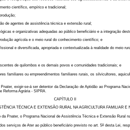
mento científico, empírico e tradicional;
a produção;
ão de agentes de assistência técnica e extensão rural;
ógicas e organizativas adequadas ao público beneficiário e a integração des
odução agrícola e o meio rural do conhecimento científico; e
issional e diversificada, apropriada e contextualizada à realidade do meio rura
nescentes de quilombos e os demais povos e comunidades tradicionais; e
ores familiares ou empreendimentos familiares rurais, os silvicultores, aquic
Pnater, exigir-se-á ser detentor da Declaração de Aptidão ao Programa Naci
de Reforma Agrária - SIPRA.
CAPÍTULO II
TÊNCIA TÉCNICA E EXTENSÃO RURAL NA AGRICULTURA FAMILIAR E
o da Pnater, o Programa Nacional de Assistência Técnica e Extensão Rural 
o
 serviços de Ater ao público beneficiário previsto no art. 5
desta Lei, resp