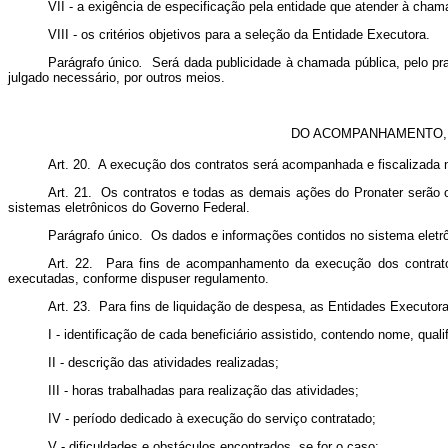
VII - a exigência de especificação pela entidade que atender à cham
VIII - os critérios objetivos para a seleção da Entidade Executora.
Parágrafo único
.
Será dada publicidade à chamada pública, pelo prazo
julgado necessário, por outros meios.
DO ACOMPANHAMENTO, 
Art. 20. A execução dos contratos será acompanhada e fiscalizada
Art. 21. Os contratos e todas as demais ações do Pronater serão 
sistemas eletrônicos do Governo Federal.
Parágrafo único. Os dados e informações contidos no sistema eletrô
Art. 22. Para fins de acompanhamento da execução dos contratos
executadas, conforme dispuser regulamento.
Art. 23. Para fins de liquidação de despesa, as Entidades Executor
I - identificação de cada beneficiário assistido, contendo nome, qual
II - descrição das atividades realizadas;
III - horas trabalhadas para realização das atividades;
IV - período dedicado à execução do serviço contratado;
V - dificuldades e obstáculos encontrados, se for o caso;