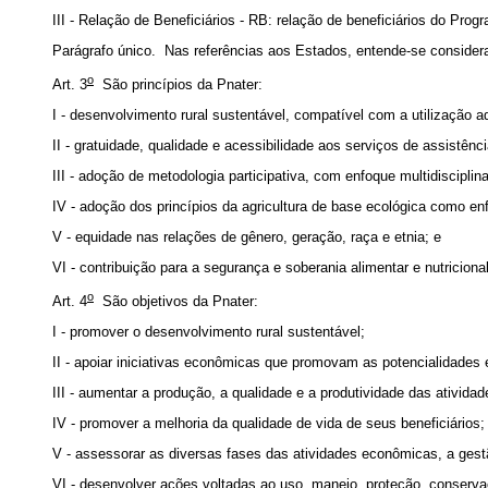
III - Relação de Beneficiários - RB: relação de beneficiários do Pro
Parágrafo único. Nas referências aos Estados, entende-se considera
o
Art. 3
São princípios da Pnater:
I - desenvolvimento rural sustentável, compatível com a utilização
II - gratuidade, qualidade e acessibilidade aos serviços de assistênc
III - adoção de metodologia participativa, com enfoque multidisciplin
IV - adoção dos princípios da agricultura de base ecológica como e
V - equidade nas relações de gênero, geração, raça e etnia; e
VI - contribuição para a segurança e soberania alimentar e nutriciona
o
Art. 4
São objetivos da Pnater:
I - promover o desenvolvimento rural sustentável;
II - apoiar iniciativas econômicas que promovam as potencialidades 
III - aumentar a produção, a qualidade e a produtividade das atividad
IV - promover a melhoria da qualidade de vida de seus beneficiários
V - assessorar as diversas fases das atividades econômicas, a gest
VI - desenvolver ações voltadas ao uso, manejo, proteção, conserv