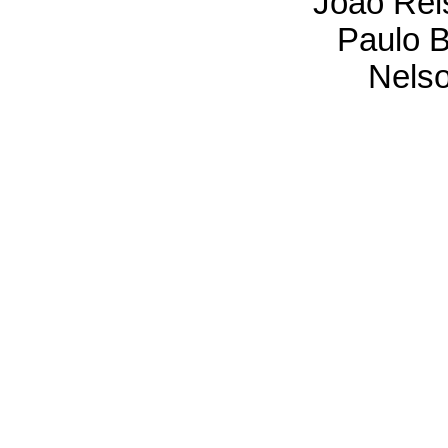
João Rei
Paulo B
Nels