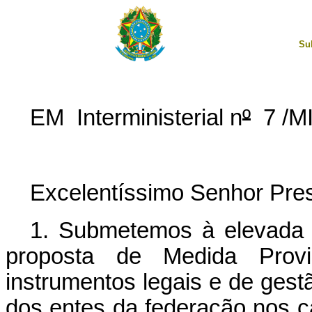
Su
EM Interministerial n
º
7 /M
Excelentíssimo Senhor Pres
1. Submetemos à elevada 
proposta de Medida Prov
instrumentos legais e de gestã
dos entes da federação nos 