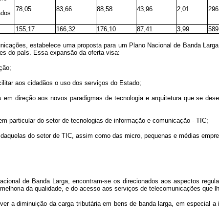
78,05
83,66
88,58
43,96
2,01
296
ados
155,17
166,32
176,10
87,41
3,99
589
icações, estabelece uma proposta para um Plano Nacional de Banda Larga, c
es do país. Essa expansão da oferta visa:
ção;
ilitar aos cidadãos o uso dos serviços do Estado;
ís em direção aos novos paradigmas de tecnologia e arquitetura que se de
, em particular do setor de tecnologias de informação e comunicação - TIC;
al daquelas do setor de TIC, assim como das micro, pequenas e médias emp
cional de Banda Larga, encontram-se os direcionados aos aspectos regulat
 melhoria da qualidade, e do acesso aos serviços de telecomunicações que lh
omover a diminuição da carga tributária em bens de banda larga, em especia