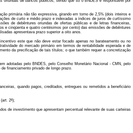
has oriundas de bancos públicos, sendo que só o BNDES é responsável por
ão primária não tão expressiva, girando em torno de 2,5% (dois inteiros e
ações de curto e médio prazo e indexadas a índices de juros de curtíssimo
es de debêntures oriundas de ofertas públicas e de letras financeiras,
ros e cinqüenta e quatro centésimos por cento) das emissões de debêntures
isadas apresentava prazo superior a oito anos.
 incentivo este que não deve estar focado apenas no barateamento ou no
ratividade do mercado primário em termos de rentabilidade esperada e de
ento da precificação de tais títulos; o que também requer a concretização
erem adotadas pelo BNDES, pelo Conselho Monetário Nacional - CMN, pelo
 de financiamento privado de longo prazo.
anceiras, quando pagos, creditados, entregues ou remetidos a beneficiário
(art. 2
º
);
undos de investimento que apresentam percentual relevante de suas carteiras