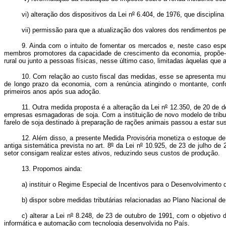
vi) alteração dos dispositivos da Lei n
º
6.404, de 1976, que disciplina 
vii) permissão para que a atualização dos valores dos rendimentos peri
9. Ainda com o intuito de fomentar os mercados e, neste caso espe
membros promotores da capacidade de crescimento da economia, propõe-se
rural ou junto a pessoas físicas, nesse último caso, limitadas àquelas que a
10. Com relação ao custo fiscal das medidas, esse se apresenta mu
de longo prazo da economia, com a renúncia atingindo o montante, conf
primeiros anos após sua adoção.
11. Outra medida proposta é a alteração da Lei n
º
12.350, de 20 de d
empresas esmagadoras de soja. Com a instituição de novo modelo de tributa
farelo de soja destinado à preparação de rações animais passou a estar su
12. Além disso, a presente Medida Provisória monetiza o estoque de 
antiga sistemática prevista no art. 8
º
da Lei n
º
10.925, de 23 de julho de 
setor consigam realizar estes ativos, reduzindo seus custos de produção.
13. Propomos ainda:
a) instituir o Regime Especial de Incentivos para o Desenvolvimen
b) dispor sobre medidas tributárias relacionadas ao Plano Nacional d
c) alterar a Lei n
º
8.248, de 23 de outubro de 1991, com o objetivo d
informática e automação com tecnologia desenvolvida no País.