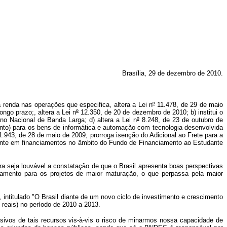
Brasília, 29 de dezembro de 2010.
renda nas operações que especifica, altera a Lei n
º
11.478, de 29 de maio
ngo prazo;, altera a Lei n
º
12.350, de 20 de dezembro de 2010; b) institui o
o Nacional de Banda Larga; d) altera a Lei n
º
8.248, de 23 de outubro de
ento) para os bens de informática e automação com tecnologia desenvolvida
1.943, de 28 de maio de 2009; prorroga isenção do Adicional ao Frete para a
ente em financiamentos no âmbito do Fundo de Financiamento ao Estudante
ra seja louvável a constatação de que o Brasil apresenta boas perspectivas
amento para os projetos de maior maturação, o que perpassa pela maior
ntitulado "O Brasil diante de um novo ciclo de investimento e crescimento
reais) no período de 2010 a 2013.
ivos de tais recursos vis-à-vis o risco de minarmos nossa capacidade de