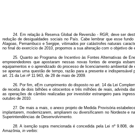
24. Em relação à Reserva Global de Reversão - RGR, deve ser desta
redução de desigualdades sociais no País. Cabe lembrar que esse fundo fo
Alagoas, Pernambuco e Sergipe, vitimados por catástrofes naturais carac
no final do exercício de 2010, propomos a sua alteração com o objetivo de 
25. Quanto ao Programa de Incentivo às Fontes Alternativas de En
empreendedores que apostaram nessas novas fontes de energia esbarro
equipamentos e o aprendizado do processo de licenciamento ambiental de 
se apenas uma questão de tempo, razão para a presente e indispensável p
art. 21 da Lei n
º
11.943, de 28 de maio de 2009.
26. Por fim, eEm cumprimento do disposto no art. 14 da Lei Complem
de receita de dois bilhões e oitocentos e três milhões de reais, advinda d
as operações de câmbio realizadas por investidor estrangeiro para ingres
outubro de 2010.
27. De mais a mais, o anexo projeto de Medida Provisória estabel
implantarem, modernizarem, ampliarem ou diversificarem no Nordeste e n
Superintendências de Desenvolvimento.
28. A isenção supra mencionada é concedida pela Lei nº 9.808, de 
Amazônia,
in verbis
: