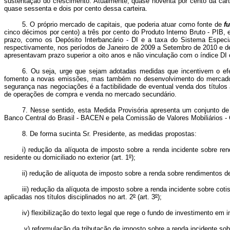
sustentação do crescimento. Atualmente, quase noventa por cento da car
quase sessenta e dois por cento dessa carteira.
5. O próprio mercado de capitais, que poderia atuar como fonte de
f
cinco décimos por cento) a três por cento do Produto Interno Bruto - PIB
prazo, como os Depósito Interbancário - DI e a taxa do Sistema Especi
respectivamente, nos períodos de Janeiro de 2009 a Setembro de 2010 e de
apresentavam prazo superior a oito anos e não vinculação com o índice DI 
6. Ou seja, urge que sejam adotadas medidas que incentivem o ef
fomento a novas emissões, mas também no desenvolvimento do mercado sec
segurança nas negociações é a factibilidade de eventual venda dos título
de operações de compra e venda no mercado secundário.
7. Nesse sentido, esta Medida Provisória apresenta um conjunto 
Banco Central do Brasil - BACEN e pela Comissão de Valores Mobiliários - 
8. De forma sucinta Sr. Presidente, as medidas propostas:
i) redução da alíquota de imposto sobre a renda incidente sobre ren
residente ou domiciliado no exterior (art. 1
º
);
ii) redução de alíquota de imposto sobre a renda sobre rendimentos de 
iii) redução da alíquota de imposto sobre a renda incidente sobre co
aplicadas nos títulos disciplinados no art. 2
º
(art. 3
º
);
iv) flexibilização do texto legal que rege o fundo de investimento em in
v) reformulação da tributação de imposto sobre a renda incidente sobr