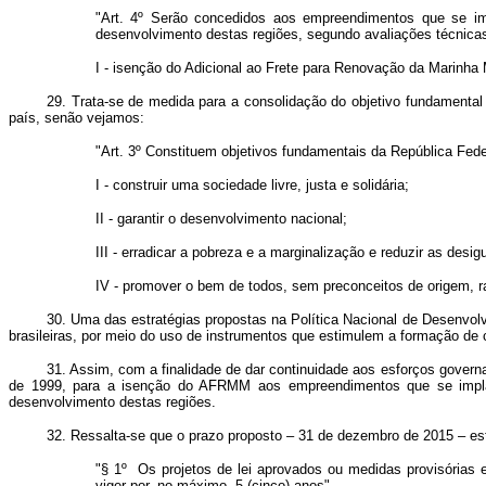
"Art. 4º Serão concedidos aos empreendimentos que se im
desenvolvimento destas regiões, segundo avaliações técnica
I - isenção do Adicional ao Frete para Renovação da Marinha
29. Trata-se de medida para a consolidação do objetivo fundamental 
país, senão vejamos:
"Art. 3º Constituem objetivos fundamentais da República Feder
I - construir uma sociedade livre, justa e solidária;
II - garantir o desenvolvimento nacional;
III - erradicar a pobreza e a marginalização e reduzir as desig
IV - promover o bem de todos, sem preconceitos de origem, ra
30. Uma das estratégias propostas na Política Nacional de Desenvolv
brasileiras, por meio do uso de instrumentos que estimulem a formação de 
31. Assim, com a finalidade de dar continuidade aos esforços govern
de 1999, para a isenção do AFRMM aos empreendimentos que se implan
desenvolvimento destas regiões.
32. Ressalta-se que o prazo proposto – 31 de dezembro de 2015 – est
"§ 1º Os projetos de lei aprovados ou medidas provisórias
viger por, no máximo, 5 (cinco) anos".