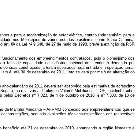
tos e para a modernização do setor elétrico, contribuindo também para a
icidade nos Municípios de vários estados brasileiros como Santa Catarina,
o art. 8
º
da Lei n
º
9.648, de 27 de maio de 1998, prevê a extinção da RGR
m funcionamento dos empreendimentos contratados, pois o pioneirismo dos
a falta de capacidade da indústria nacional de atender à demanda por
o de suas construções já foram superados, sua entrada em operação torna-
sto é, até 30 de dezembro de 2011. Isto se dará por meio da alteração do
 ano-calendário de 2011 deverá ser absorvido pela estimativa de acréscimo
eguro, ou relativas a Títulos ou Valores Mobiliários – IOF, incidente sobre
as pelos Decretos nº 7.323, de 4 de outubro de 2010, e nº 7.330, de 18 de
ovação da Marinha Mercante – AFRMM concedido aos empreendimentos que se
dessas regiões, segundo avaliações técnicas específicas das respectivas
 do benefício até 31 de dezembro de 2010, abrangendo a região Nordeste e