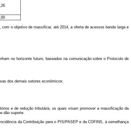
,26
,00
om o objetivo de massificar, até 2014, a oferta de acessos banda larga e
senham no horizonte futuro, baseados na comunicação sobre o Protocolo de
resas dos demais setores econômicos;
órios e de redução tributária, os quais visam promover a massificação da
e dão suporte.
l a incidência da Contribuição para o PIS/PASEP e da COFINS, à semelhança