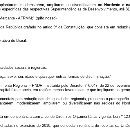
plantarem, modernizarem, ampliarem ou diversificarem
no Nordeste e n
s específicas das respectivas Superintendências de Desenvolvimento,
até 3
 Mercante - AFRMM;" (grifo nosso)
da República grafado no artigo 3º da Constituição, que consiste em reduzir
ativa do Brasil:
ualdades sociais e regionais;
ça, sexo, cor, idade e quaisquer outras formas de discriminação."
imento Regional – PNDR, instituída pelo Decreto nº 6.047, de 22 de fevereir
capital fixo e social em regiões menos favorecidas, e que impliquem na gera
amentais para redução das desigualdades regionais, propomos a prorrogação 
tarem, modernizarem, ampliarem ou diversificarem nas regiões do Norde
á em consonância com a Lei de Diretrizes Orçamentárias vigente, Lei nº 12.0
 editadas no exercício de 2010, que concedam renúncia de receitas da Uniã