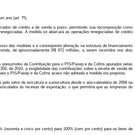
um ano (art. 7
º
).
ercados de crédito e de venda a prazo, permitindo sua recomposição como
renegociadas. A medida só abarcará as operações renegociadas de crédito
esso das medidas e a conseqüente alteração na estrutura de financiamento
azenda, de aproximadamente R$ 972 milhões, a serem incorridos nos dois
s presumidos da Contribuição para o PIS/Pasep e da Cofins apurados pelas
350, de 2010, a exigibilidade das contribuições sobre a receita de venda de
 para o PIS/Pasep e da Cofins acaso não adotada a medida ora proposta.
pelo setor de avicultura e suinocultura desde o ano-calendário de 2006 na
vinculados às receitas de exportação, o que permitirá que as empresas do
5% (noventa e cinco por cento) para 100% (cem por cento) para os bens de