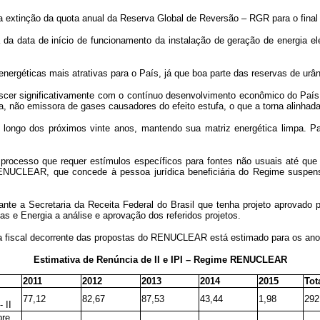
a da extinção da quota anual da Reserva Global de Reversão – RGR para o final
da data de início de funcionamento da instalação de geração de energia elé
nergéticas mais atrativas para o País, já que boa parte das reservas de urân
cer significativamente com o contínuo desenvolvimento econômico do País, a
pa, não emissora de gases causadores do efeito estufa, o que a torna alinha
 longo dos próximos vinte anos, mantendo sua matriz energética limpa. Pa
 processo que requer estímulos específicos para fontes não usuais até que 
 RENUCLEAR, que concede à pessoa jurídica beneficiária do Regime suspe
nte a Secretaria da Receita Federal do Brasil que tenha projeto aprovado p
as e Energia a análise e aprovação dos referidos projetos.
ia fiscal decorrente das propostas do RENUCLEAR está estimado para os ano
Estimativa de Renúncia de II e IPI – Regime RENUCLEAR
2011
2012
2013
2014
2015
Tot
77,12
82,67
87,53
43,44
1,98
292
 II
bre