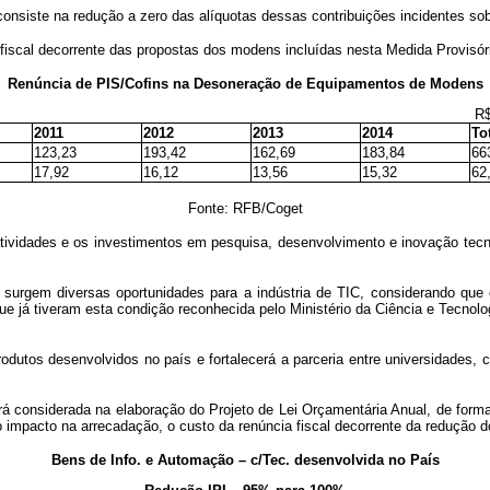
siste na redução a zero das alíquotas dessas contribuições incidentes sobr
 fiscal decorrente das propostas dos modens incluídas nesta Medida Provisó
Renúncia de PIS/Cofins na Desoneração de Equipamentos de Modens
R$ milhõe
2011
2012
2013
2014
To
123,23
193,42
162,69
183,84
66
17,92
16,12
13,56
15,32
62
Fonte: RFB/Coget
 atividades e os investimentos em pesquisa, desenvolvimento e inovação tec
urgem diversas oportunidades para a indústria de TIC, considerando que 
e já tiveram esta condição reconhecida pelo Ministério da Ciência e Tecnolog
odutos desenvolvidos no país e fortalecerá a parceria entre universidades, 
será considerada na elaboração do Projeto de Lei Orçamentária Anual, de forma
ao impacto na arrecadação, o custo da renúncia fiscal decorrente da redução 
Bens de Info. e Automação – c/Tec. desenvolvida no País