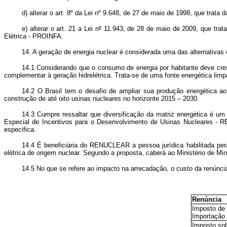
d) alterar o art. 8º da Lei nº 9.648, de 27 de maio de 1998, que trat
e) alterar o art. 21 a Lei n
º
11.943, de 28 de maio de 2009, que trata 
Elétrica - PROINFA.
14. A geração de energia nuclear é considerada uma das alternativas e
14.1 Considerando que o consumo de energia por habitante deve cres
complementar à geração hidrelétrica. Trata-se de uma fonte energética lim
14.2 O Brasil tem o desafio de ampliar sua produção energética ao
construção de até oito usinas nucleares no horizonte 2015 – 2030.
14.3 Cumpre ressaltar que diversificação da matriz energética é um
Especial de Incentivos para o Desenvolvimento de Usinas Nucleares -
especifica.
14.4 É beneficiária do RENUCLEAR a pessoa jurídica habilitada pera
elétrica de origem nuclear. Segundo a proposta, caberá ao Ministério de Min
14.5 No que se refere ao impacto na arrecadação, o custo da renúnc
Renúncia
Imposto de
Importação -
Imposto so