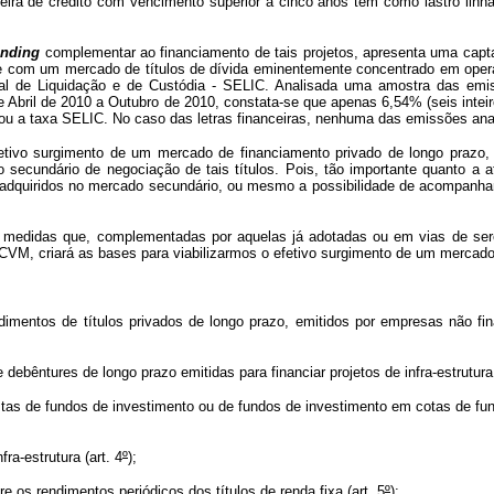
teira de crédito com vencimento superior a cinco anos tem como lastro lin
unding
complementar ao financiamento de tais projetos, apresenta uma captaç
, e com um mercado de títulos de dívida eminentemente concentrado em oper
al de Liquidação e de Custódia - SELIC. Analisada uma amostra das emissõ
 Abril de 2010 a Outubro de 2010, constata-se que apenas 6,54% (seis intei
ou a taxa SELIC. No caso das letras financeiras, nenhuma das emissões anal
etivo surgimento de um mercado de financiamento privado de longo prazo,
undário de negociação de tais títulos. Pois, tão importante quanto a at
s adquiridos no mercado secundário, ou mesmo a possibilidade de acompanham
de medidas que, complementadas por aquelas já adotadas ou em vias de s
CVM, criará as bases para viabilizarmos o efetivo surgimento de um mercado
dimentos de títulos privados de longo prazo, emitidos por empresas não fin
debêntures de longo prazo emitidas para financiar projetos de infra-estrutura 
tistas de fundos de investimento ou de fundos de investimento em cotas de f
fra-estrutura (art. 4
º
);
e os rendimentos periódicos dos títulos de renda fixa (art. 5
º
);