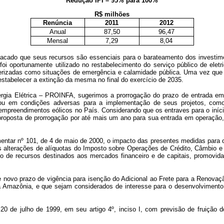
Redução IPI – 95% para 100%
R$ milhões
Renúncia
2011
2012
Anual
87,50
96,47
Mensal
7,29
8,04
cado que seus recursos são essenciais para o barateamento dos investimen
i oportunamente utilizado no restabelecimento do serviço público de eletr
terizadas como situações de emergência e calamidade pública. Uma vez que 
estabelecer a extinção da mesma no final do exercício de 2035.
ergia Elétrica – PROINFA, sugerimos a prorrogação do prazo de entrada e
u em condições adversas para a implementação de seus projetos, como 
empreendimentos eólicos no País. Considerando que os entraves para o iníci
roposta de prorrogação por até mais um ano para sua entrada em operação, i
entar nº 101, de 4 de maio de 2000, o impacto das presentes medidas para o
as alterações de alíquotas do Imposto sobre Operações de Crédito, Câmbio e S
so de recursos destinados aos mercados financeiro e de capitais, promovid
ece novo prazo de vigência para isenção do Adicional ao Frete para a Ren
a Amazônia, e que sejam considerados de interesse para o desenvolvimento 
20 de julho de 1999, em seu artigo 4º, inciso I, com previsão de fruição