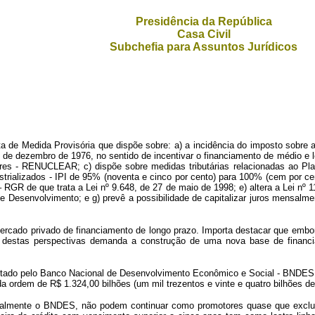
Presidência da República
Casa Civil
Subchefia para Assuntos Jurídicos
P
de Medida Provisória que dispõe sobre: a) a incidência do imposto sobre a 
 de dezembro de 1976, no sentido de incentivar o financiamento de médio e lo
es - RENUCLEAR; c) dispõe sobre medidas tributárias relacionadas ao Plan
strializados - IPI de 95% (noventa e cinco por cento) para 100% (cem por c
RGR de que trata a Lei nº 9.648, de 27 de maio de 1998; e) altera a Lei nº 1
 Desenvolvimento; e g) prevê a possibilidade de capitalizar juros mensalm
mercado privado de financiamento de longo prazo. Importa destacar que embo
 destas perspectivas demanda a construção de uma nova base de financi
itado pelo Banco Nacional de Desenvolvimento Econômico e Social - BNDES, i
ordem de R$ 1.324,00 bilhões (um mil trezentos e vinte e quatro bilhões de 
cipalmente o BNDES, não podem continuar como promotores quase que exclus