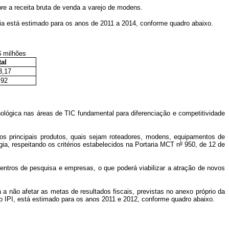
e a receita bruta de venda a varejo de modens.
ria está estimado para os anos de 2011 a 2014, conforme quadro abaixo.
s
tal
3,17
,92
nológica nas áreas de TIC fundamental para diferenciação e competitividade
os principais produtos, quais sejam roteadores, modens, equipamentos de
ia, respeitando os critérios estabelecidos na Portaria MCT n
º
950, de 12 de
centros de pesquisa e empresas, o que poderá viabilizar a atração de novos
 a não afetar as metas de resultados fiscais, previstas no anexo próprio da
do IPI, está estimado para os anos 2011 e 2012, conforme quadro abaixo.