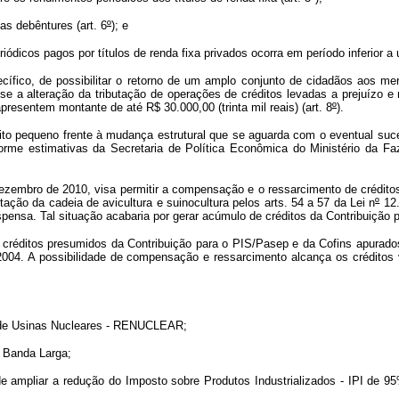
as debêntures (art. 6
º
); e
ódicos pagos por títulos de renda fixa privados ocorra em período inferior a 
cífico, de possibilitar o retorno de um amplo conjunto de cidadãos aos m
 a alteração da tributação de operações de créditos levadas a prejuízo e 
presentem montante de até R$ 30.000,00 (trinta mil reais) (art. 8
º
).
ito pequeno frente à mudança estrutural que se aguarda com o eventual suc
orme estimativas da Secretaria de Política Econômica do Ministério da F
ezembro de 2010, visa permitir a compensação e o ressarcimento de crédito
ção da cadeia de avicultura e suinocultura pelos arts. 54 a 57 da Lei n
º
12.
spensa. Tal situação acabaria por gerar acúmulo de créditos da Contribuição
créditos presumidos da Contribuição para o PIS/Pasep e da Cofins apurados 
2004. A possibilidade de compensação e ressarcimento alcança os créditos 
to de Usinas Nucleares - RENUCLEAR;
e Banda Larga;
e ampliar a redução do Imposto sobre Produtos Industrializados - IPI de 9