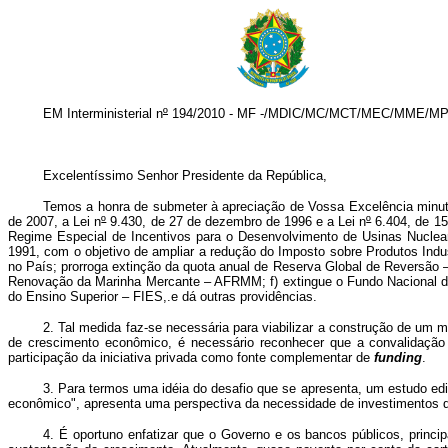
EM Interministerial n
º
194/2010 - MF -/MDIC/MC/MCT/MEC/MME/M
Excelentíssimo Senhor Presidente da República,
Temos a honra de submeter à apreciação de Vossa Excelência minuta 
de 2007, a Lei n
º
9.430, de 27 de dezembro de 1996 e a Lei n
º
6.404, de 15
Regime Especial de Incentivos para o Desenvolvimento de Usinas Nuclear
1991, com o objetivo de ampliar a redução do Imposto sobre Produtos Indu
no País; prorroga extinção da quota anual de Reserva Global de Reversão – 
Renovação da Marinha Mercante – AFRMM; f) extingue o Fundo Nacional de
do Ensino Superior – FIES,.e dá outras providências.
2. Tal medida faz-se necessária para viabilizar a construção de um 
de crescimento econômico, é necessário reconhecer que a convalidação
participação da iniciativa privada como fonte complementar de
funding
.
3. Para termos uma idéia do desafio que se apresenta, um estudo ed
econômico", apresenta uma perspectiva da necessidade de investimentos da 
4. É oportuno enfatizar que o Governo e os bancos públicos, prin