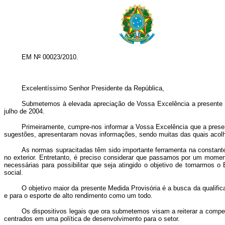
EM N
º
00023/2010.
Excelentíssimo Senhor Presidente da República,
Submetemos à elevada apreciação de Vossa Excelência a presente min
julho de 2004.
Primeiramente, cumpre-nos informar a Vossa Excelência que a prese
sugestões, apresentaram novas informações, sendo muitas das quais acolh
As normas supracitadas têm sido importante ferramenta na constant
no exterior. Entretanto, é preciso considerar que passamos por um momen
necessárias para possibilitar que seja atingido o objetivo de tornarmos 
social.
O objetivo maior da presente Medida Provisória é a busca da qualifi
e para o esporte de alto rendimento como um todo.
Os dispositivos legais que ora submetemos visam a reiterar a compe
centrados em uma política de desenvolvimento para o setor.