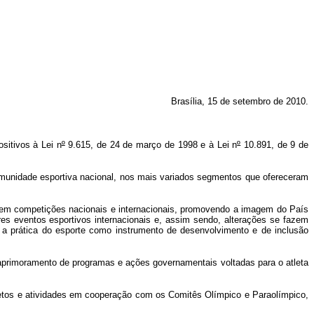
Brasília, 15 de setembro de 2010.
sitivos à Lei n
º
9.615, de 24 de março de 1998 e à Lei n
º
10.891, de 9 de
omunidade esportiva nacional, nos mais variados segmentos que ofereceram
o em competições nacionais e internacionais, promovendo a imagem do País
es eventos esportivos internacionais e, assim sendo, alterações se fazem
os a prática do esporte como instrumento de desenvolvimento e de inclusão
 aprimoramento de programas e ações governamentais voltadas para o atleta
jetos e atividades em cooperação com os Comitês Olímpico e Paraolímpico,