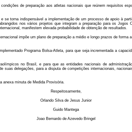
condições de preparação aos atletas nacionais que reúnem requisitos espo
e se torna indispensável a implementação de um processo de apoio à partic
 abrangidos nos vários projetos que integram a preparação para os Jogos
ternacional, manifestem elevada probabilidade de obtenção de resultados.
rnacional impõe um plano de preparação a médio e longo prazos de forma a 
 implementado Programa Bolsa-Atleta, para que seja incrementada a capacid
aolímpicos no Brasil, e para que as entidades nacionais de administraçã
de suas delegações, para a disputa de competições internacionais, naciona
a anexa minuta de Medida Provisória.
Respeitosamente,
Orlando Silva de Jesus Junior
Guido Mantega
Joao Bernardo de Azevedo Bringel