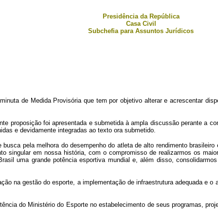
Presidência da República
Casa Civil
Subchefia para Assuntos Jurídicos
uta de Medida Provisória que tem por objetivo alterar e acrescentar dispo
nte proposição foi apresentada e submetida à ampla discussão perante a c
idas e devidamente integradas ao texto ora submetido.
e busca pela melhora do desempenho do atleta de alto rendimento brasileir
to singular em nossa história, com o compromisso de realizarmos os maior
o Brasil uma grande potência esportiva mundial e, além disso, consolidarm
cação na gestão do esporte, a implementação de infraestrutura adequada e o
tência do Ministério do Esporte no estabelecimento de seus programas, pro